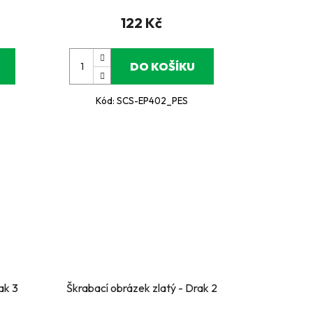
122 Kč
DO KOŠÍKU
Kód:
SCS-EP402_PES
ak 3
Škrabací obrázek zlatý - Drak 2