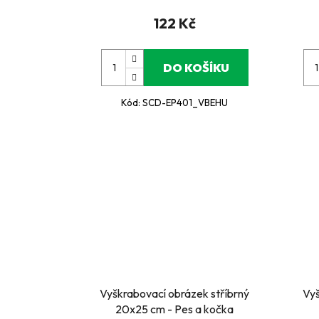
122 Kč
DO KOŠÍKU
Kód:
SCD-EP401_VBEHU
Vyškrabovací obrázek stříbrný
Vyš
20x25 cm - Pes a kočka