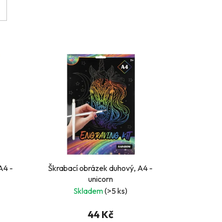
A4 -
Škrabací obrázek duhový, A4 -
unicorn
Skladem
(>5 ks)
44 Kč