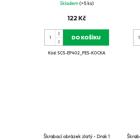
Skladem
(>5 ks)
122 Kč
DO KOŠÍKU
Kód:
SCS-EP402_PES-KOCKA
Škrabací obrázek zlatý - Drak 1
Škrab