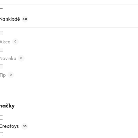
Na skladě
40
Akce
0
Novinka
0
Tip
0
načky
Creatoys
35