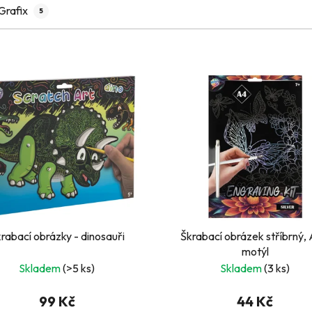
Grafix
5
Škrabací obrázky - dinosauři
Škrabací obrázek stříbrný, 
motýl
Skladem
(>5 ks)
Skladem
(3 ks)
99 Kč
44 Kč