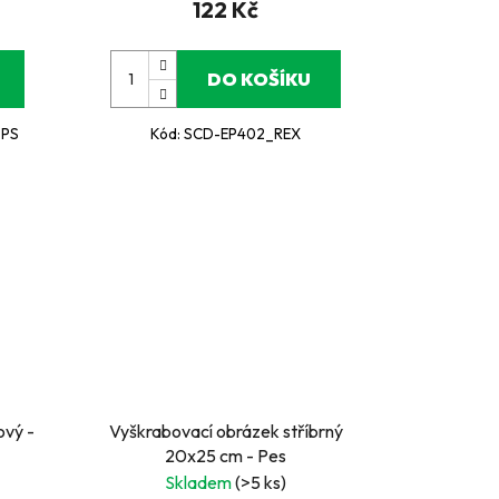
122 Kč
DO KOŠÍKU
OPS
Kód:
SCD-EP402_REX
ový -
Vyškrabovací obrázek stříbrný
20x25 cm - Pes
Skladem
(>5 ks)