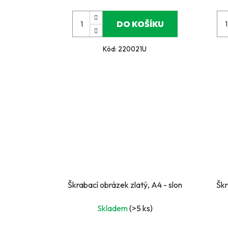
DO KOŠÍKU
Kód:
220021U
Škrabací obrázek zlatý, A4 - slon
Škr
Skladem
(>5 ks)