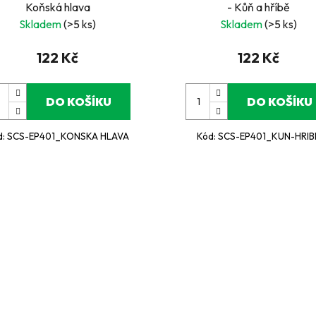
Koňská hlava
- Kůň a hříbě
Skladem
(>5 ks)
Skladem
(>5 ks)
122 Kč
122 Kč
DO KOŠÍKU
DO KOŠÍKU
d:
SCS-EP401_KONSKA HLAVA
Kód:
SCS-EP401_KUN-HRIB