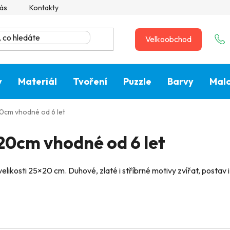
ás
Kontakty
Velkoobchod
y
Materiál
Tvoření
Puzzle
Barvy
Malo
0cm vhodné od 6 let
20cm vhodné od 6 let
elikosti 25×20 cm. Duhové, zlaté i stříbrné motivy zvířat, postav