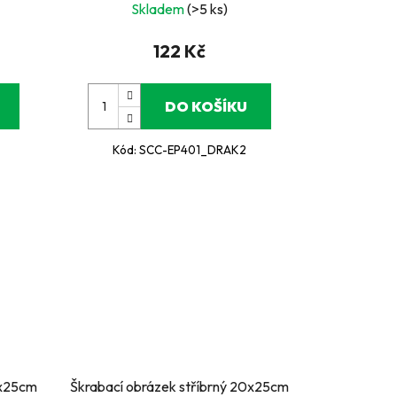
Skladem
(>5 ks)
122 Kč
DO KOŠÍKU
Kód:
SCC-EP401_DRAK2
0x25cm
Škrabací obrázek stříbrný 20x25cm