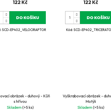
122 Kč
122 Kč
DO KOŠÍKU
DO KOŠÍKU
d:
SCD-EP402_VELOCIRAPTOR
Kód:
SCD-EP402_TRICERAT
ovací obrázek - duhový - Kůň
Vyškrabovací obrázek - duh
s hřívou
Motýli
Skladem
(>5 ks)
Skladem
(>5 ks)