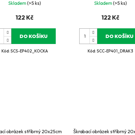
Skladem
(>5 ks)
Skladem
(>5 ks)
122 Kč
122 Kč
DO KOŠÍKU
DO KOŠÍKU
Kód:
SCS-EP402_KOCKA
Kód:
SCC-EP401_DRAK3
ací obrázek stříbrný 20x25cm
Škrabací obrázek stříbrný 2