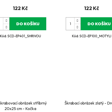
122 Kč
122 Kč
DO KOŠÍKU
DO KOŠÍKU
Kód:
SCD-EP401_SHRIVOU
Kód:
SCD-EP100_MOTYLI
krabovací obrázek stříbrný
Škrabací obrázek zlatý - Dr
20x25 cm - Kočka