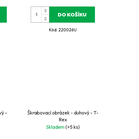
DO KOŠÍKU
Kód:
220026U
vý -
Škrabovací obrázek - duhový - T-
Rex
Skladem
(>5 ks)