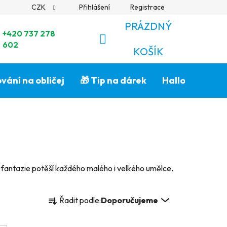
CZK
Přihlášení
Registrace
PRÁZDNÝ
+420 737 278
602
NÁKUPNÍ
KOŠÍK
KOŠÍK
vání na obličej
🎁 Tip na dárek
Halloween🎃
 i fantazie potěší každého malého i velkého umělce.
Ř
Řadit podle:
Doporučujeme
a
z