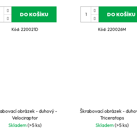
DO KOŠÍKU
DO KOŠÍKU
Kód:
220021D
Kód:
220026M
abovací obrázek - duhový -
Škrabovací obrázek - duho
Velociraptor
Triceratops
Skladem
(>5 ks)
Skladem
(>5 ks)