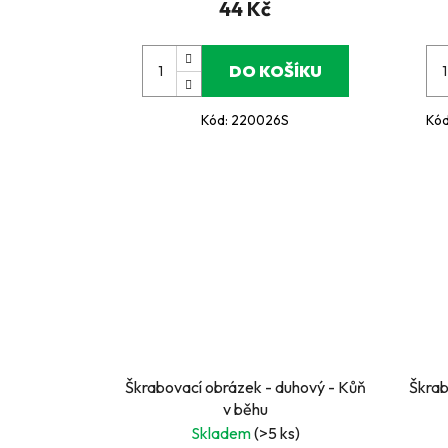
44 Kč
DO KOŠÍKU
Kód:
220026S
Kó
Škrabovací obrázek - duhový - Kůň
Škrab
v běhu
Skladem
(>5 ks)