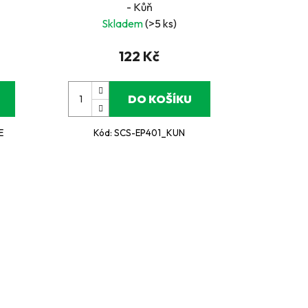
- Kůň
Skladem
(>5 ks)
122 Kč
DO KOŠÍKU
E
Kód:
SCS-EP401_KUN