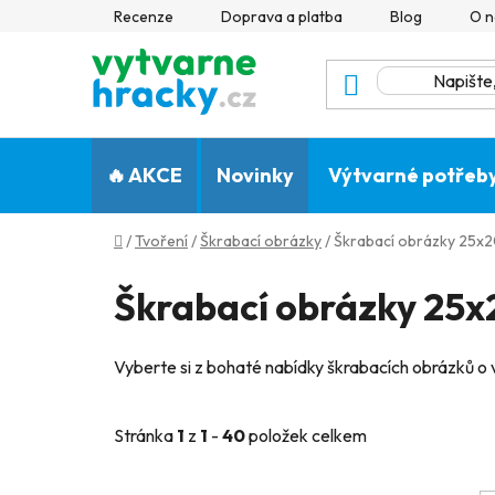
Přejít
Recenze
Doprava a platba
Blog
O n
na
obsah
🔥 AKCE
Novinky
Výtvarné potřeb
Domů
/
Tvoření
/
Škrabací obrázky
/
Škrabací obrázky 25x2
Škrabací obrázky 25x
Vyberte si z bohaté nabídky škrabacích obrázků o v
Stránka
1
z
1
-
40
položek celkem