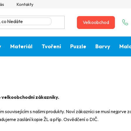
ás
Kontakty
Velkoobchod
y
Materiál
Tvoření
Puzzle
Barvy
Malo
 velkoobchodní zákazníky.
m souvisejícím s našimi produkty. Noví zákazníci se musí nejprve 
dujeme zaslání kopie ŽL a příp. Osvědčení o DIČ.