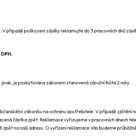
 V případě poškození zásilky reklamujte do 3 pracovních dnů zási
% DPH.
jinak, je poskytována zákonem stanovená záruční lhůta 2 roky.
občanského zákoníku na ochranu spotřebitele. V případě zjištění 
lacená částka zpět. Reklamace vyřizujeme v pracovních dnech tel
í zpět na naši adresu. O vyřízení reklamace Vás budeme průběž