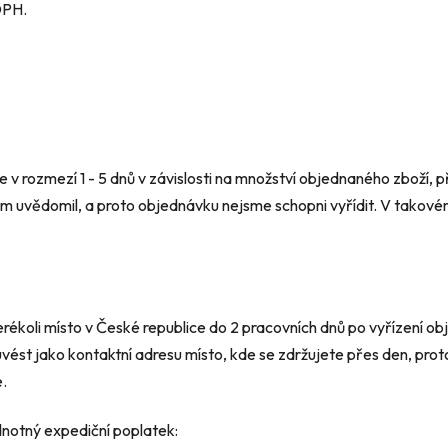
DPH.
 rozmezí 1 - 5 dnů v závislosti na množství objednaného zboží, p
tom uvědomil, a proto objednávku nejsme schopni vyřídit. V takové
ékoli místo v České republice do 2 pracovních dnů po vyřízení obj
ést jako kontaktní adresu místo, kde se zdržujete přes den, prot
.
dnotný expediční poplatek: