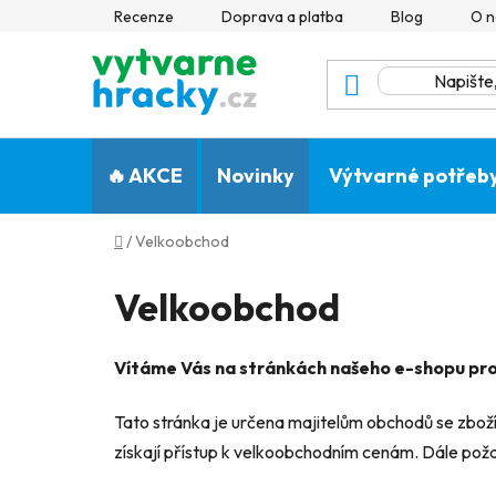
Přejít
Recenze
Doprava a platba
Blog
O n
na
obsah
🔥 AKCE
Novinky
Výtvarné potřeb
Domů
/
Velkoobchod
Velkoobchod
Vítáme Vás na stránkách našeho e-shopu pro
Tato stránka je určena majitelům obchodů se zboží
získají přístup k velkoobchodním cenám. Dále poža