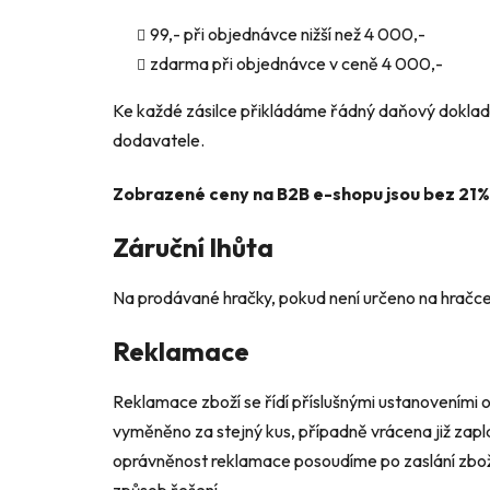
99,- při objednávce nižší než 4 000,-
zdarma při objednávce v ceně 4 000,-
Ke každé zásilce přikládáme řádný daňový doklad.
dodavatele.
Zobrazené ceny na B2B e-shopu jsou bez 21
Záruční lhůta
Na prodávané hračky, pokud není určeno na hračce 
Reklamace
Reklamace zboží se řídí příslušnými ustanoveními 
vyměněno za stejný kus, případně vrácena již zap
oprávněnost reklamace posoudíme po zaslání zbož
způsob řešení.