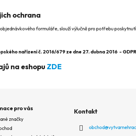
jich ochrana
objednávkového formuláře, slouží výlučně pro potřebu poskytnutí
opského nařízení
č. 2016/679 ze dne 27. dubna 2016
- GDPR
ajů na eshopu
ZDE
mace pro vás
Kontakt
ané značky
obchod
@
vytvarnehrac
bchod