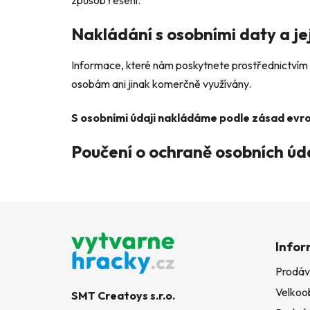
Nakládání s osobními daty a je
Informace, které nám poskytnete prostřednictvím 
osobám ani jinak komerčně využívány.
S osobními údaji nakládáme podle zásad evr
Poučení o ochraně osobních úd
Z
á
Infor
p
Prodáv
a
Velkoo
t
SMT Creatoys s.r.o.