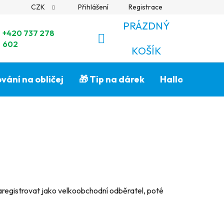
CZK
Přihlášení
Registrace
PRÁZDNÝ
+420 737 278
602
NÁKUPNÍ
KOŠÍK
KOŠÍK
vání na obličej
🎁 Tip na dárek
Halloween🎃
zaregistrovat jako velkoobchodní odběratel, poté