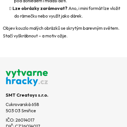
pod dohledem i mladší děti.
Lze obrázky zarámovat?
Ano, i mini formát lze vložit
do rámečku nebo využít jako dárek.
Objev kouzlo malých obrázků se skrytým barevným světem.
Stačí vyškrábnout – a motiv ožije.
Z
á
p
a
t
SMT Creatoys s.r.o.
í
Cukrovarská 658
503 03 Smiřice
IČO: 26014017
DIČ: CZ26014017