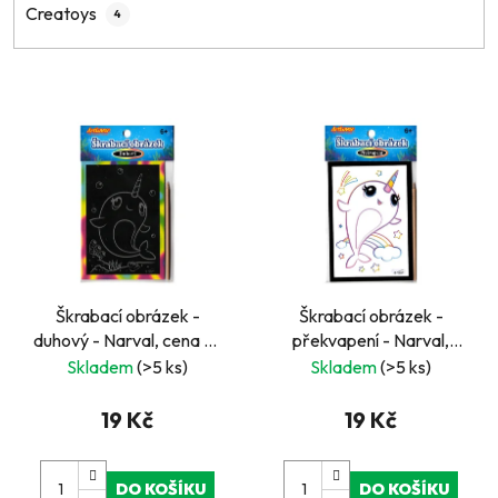
Creatoys
4
V
ý
p
i
s
p
r
Škrabací obrázek -
Škrabací obrázek -
o
duhový - Narval, cena za
překvapení - Narval,
d
kus, v boxu 36 ks
cena za kus, v boxu 36 ks
Skladem
(>5 ks)
Skladem
(>5 ks)
u
k
19 Kč
19 Kč
t
ů
DO KOŠÍKU
DO KOŠÍKU