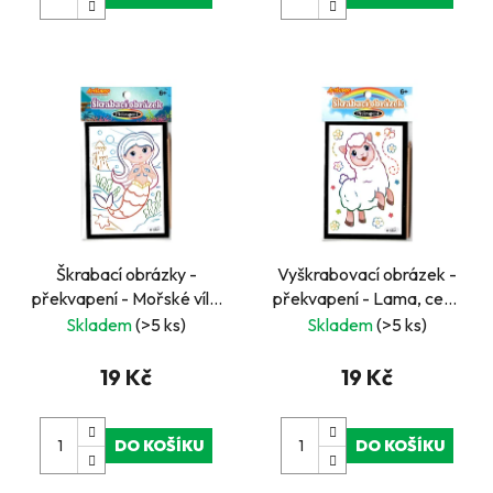
Škrabací obrázky -
Vyškrabovací obrázek -
překvapení - Mořské víly,
překvapení - Lama, cena
cena za kus, v boxu 36 ks
za kus, v boxu 36 ks
Skladem
(>5 ks)
Skladem
(>5 ks)
19 Kč
19 Kč
DO KOŠÍKU
DO KOŠÍKU