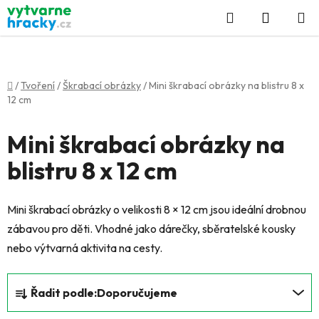
Přejít
Hledat
NÁKUP
na
KOŠÍK
obsah
Domů
/
Tvoření
/
Škrabací obrázky
/
Mini škrabací obrázky na blistru 8 x
12 cm
Mini škrabací obrázky na
blistru 8 x 12 cm
Mini škrabací obrázky o velikosti 8 × 12 cm jsou ideální drobnou
zábavou pro děti. Vhodné jako dárečky, sběratelské kousky
nebo výtvarná aktivita na cesty.
Ř
Řadit podle:
Doporučujeme
a
z