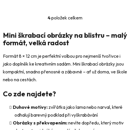
4
položek celkem
O
v
l
Mini škrabací obrázky na blistru – malý
á
formát, velká radost
d
a
Formát 8 × 12 cm je perfektní volbou pro nejmenší tvořivce i
c
jako doplněk ke kreativním sadám. Mini škrabací obrázky jsou
í
p
kompaktní, snadno přenosné a zábavné – ať už doma, ve škole
r
nebo na cestách.
v
k
Co zde najdete?
y
v
Duhové motivy:
zvířátka jako lama nebo narval, které
ý
odhalují barevný podklad při vyškrabávání
p
i
Obrázky s překvapením:
nevíte dopředu, který motiv
s