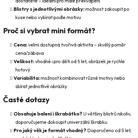
dostanete – ideální pro malé překvapení
u
Blistry s jednotlivými obrázky:
možnost zakoupit po
kuse nebo vybírat podle motivu
Proč si vybrat mini formát?
Cena:
velmi dostupná tvořivá aktivita – skvělý poměr
cena/zábava
Velikost:
vhodné i pro děti od 5 let, obrázek je rychle
hotový
Variabilita:
možnost kombinovat různé motivy nebo
sbírat jednotlivé obrázky
Časté dotazy
Obsahuje balení i škrabátko?
U většiny blistrů nikoliv,
doporučujeme dokoupit univerzální škrabku.
Pro jaký věk je formát vhodný?
Doporučeno od 5 let,