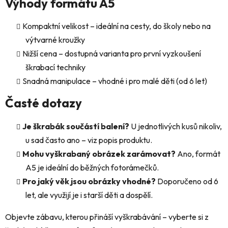
Výhody formátu A5
Kompaktní velikost – ideální na cesty, do školy nebo na
výtvarné kroužky
Nižší cena – dostupná varianta pro první vyzkoušení
škrabací techniky
Snadná manipulace – vhodné i pro malé děti (od 6 let)
Časté dotazy
Je škrabák součástí balení?
U jednotlivých kusů nikoliv,
u sad často ano – viz popis produktu.
Mohu vyškrabaný obrázek zarámovat?
Ano, formát
A5 je ideální do běžných fotorámečků.
Pro jaký věk jsou obrázky vhodné?
Doporučeno od 6
let, ale využijí je i starší děti a dospělí.
Objevte zábavu, kterou přináší vyškrabávání – vyberte si z