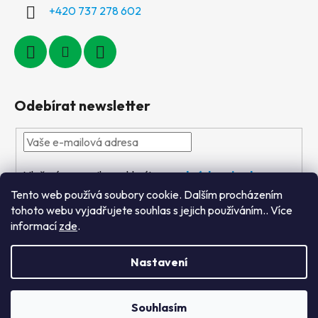
+420 737 278 602
Odebírat newsletter
Vložením e-mailu souhlasíte s
podmínkami ochrany
osobních údajů
Tento web používá soubory cookie. Dalším procházením
tohoto webu vyjadřujete souhlas s jejich používáním.. Více
PŘIHLÁSIT
informací
zde
.
SE
Nastavení
Vytvořil Shoptet
&
PekneWeby
Souhlasím
Copyright 2026
Výtvarné hračky
. Všechna práva