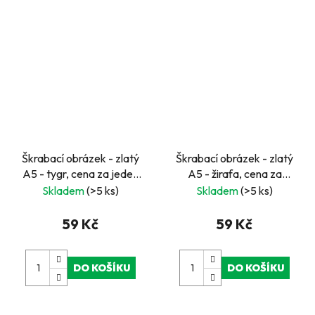
Škrabací obrázek - zlatý
Škrabací obrázek - zlatý
A5 - tygr, cena za jeden
A5 - žirafa, cena za
ks, v boxu 24 ks
jeden ks, v boxu 24 ks
Skladem
(>5 ks)
Skladem
(>5 ks)
59 Kč
59 Kč
DO KOŠÍKU
DO KOŠÍKU