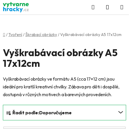
Přejít
Hledat
NÁKUP
na
KOŠÍK
obsah
Domů
/
Tvoření
/
Škrabací obrázky
/
Vyškrabávací obrázky A5 17x12cm
Vyškrabávací obrázky A5
17x12cm
Vyškrabávací obrázky ve formátu A5 (cca 17×12 cm) jsou
ideální pro kratší kreativní chvilky. Zábava pro děti i dospělé,
dostupná v různých motivech a barevných provedeních.
Ř
Řadit podle:
Doporučujeme
a
z