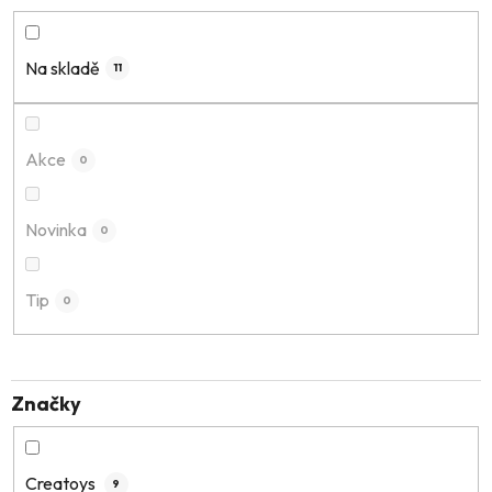
e
n
í
Na skladě
11
p
r
o
Akce
0
d
u
k
Novinka
0
t
ů
Tip
0
Značky
Creatoys
9