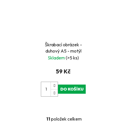
Škrabací obrázek -
duhový A5 - motýl
Skladem
(>5 ks)
59 Kč
DO KOŠÍKU
11
položek celkem
O
v