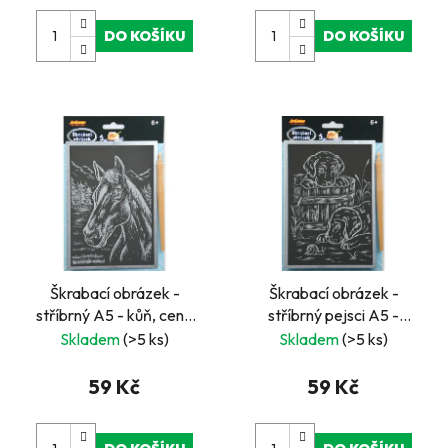
ů
DO KOŠÍKU
DO KOŠÍKU
Škrabací obrázek -
Škrabací obrázek -
stříbrný A5 - kůň, cena
stříbrný pejsci A5 -
za jeden ks, v boxu 24 ks
pejsci, cena za jeden ks,
Skladem
(>5 ks)
Skladem
(>5 ks)
v boxu 24 ks
59 Kč
59 Kč