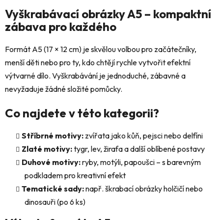
l
Vyškrabávací obrázky A5 – kompaktní
á
zábava pro každého
d
a
Formát A5 (17 × 12 cm) je skvělou volbou pro začátečníky,
c
menší děti nebo pro ty, kdo chtějí rychle vytvořit efektní
í
p
výtvarné dílo. Vyškrabávání je jednoduché, zábavné a
r
nevyžaduje žádné složité pomůcky.
v
k
Co najdete v této kategorii?
y
v
Stříbrné motivy:
zvířata jako kůň, pejsci nebo delfíni
ý
Zlaté motivy:
tygr, lev, žirafa a další oblíbené postavy
p
i
Duhové motivy:
ryby, motýli, papoušci – s barevným
s
podkladem pro kreativní efekt
u
Tematické sady:
např. škrabací obrázky holčičí nebo
dinosauři (po 6 ks)