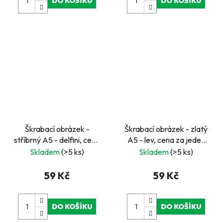
DO KOŠÍKU
DO KOŠÍKU
Škrabací obrázek -
Škrabací obrázek - zlatý
stříbrný A5 - delfini, cena
A5 - lev, cena za jeden
za jeden ks, v boxu 24 ks
ks, v boxu 24 ks
Skladem
(>5 ks)
Skladem
(>5 ks)
59 Kč
59 Kč
DO KOŠÍKU
DO KOŠÍKU