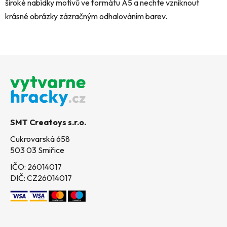
široké nabídky motivů ve formátu A5 a nechte vzniknout
krásné obrázky zázračným odhalováním barev.
Z
á
p
a
t
SMT Creatoys s.r.o.
í
Cukrovarská 658
503 03 Smiřice
IČO: 26014017
DIČ: CZ26014017