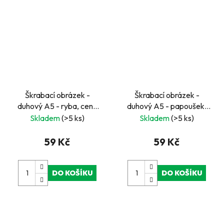
Škrabací obrázek -
Škrabací obrázek -
duhový A5 - ryba, cena
duhový A5 - papoušek,
za jeden ks, v boxu 24 ks
cena za jeden ks, v boxu
Skladem
(>5 ks)
Skladem
(>5 ks)
24 ks
59 Kč
59 Kč
DO KOŠÍKU
DO KOŠÍKU