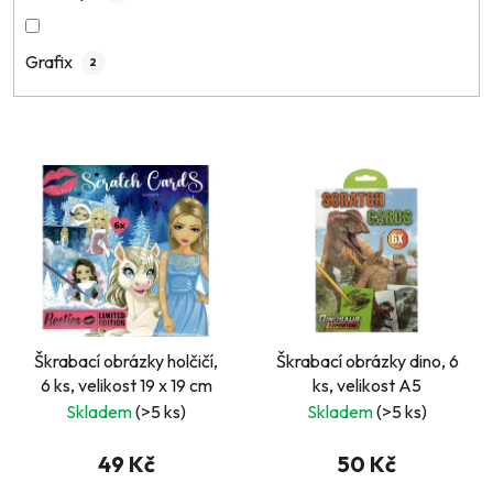
Grafix
2
V
ý
p
i
s
p
r
Škrabací obrázky holčičí,
Škrabací obrázky dino, 6
o
6 ks, velikost 19 x 19 cm
ks, velikost A5
d
Skladem
(>5 ks)
Skladem
(>5 ks)
u
k
49 Kč
50 Kč
t