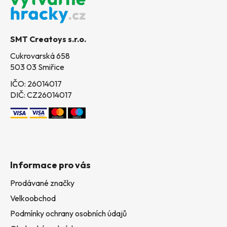
p
í
a
p
t
r
SMT Creatoys s.r.o.
í
v
k
Cukrovarská 658
y
503 03 Smiřice
v
IČO: 26014017
ý
DIČ: CZ26014017
p
i
s
u
Informace pro vás
Prodávané značky
Velkoobchod
Podmínky ochrany osobních údajů