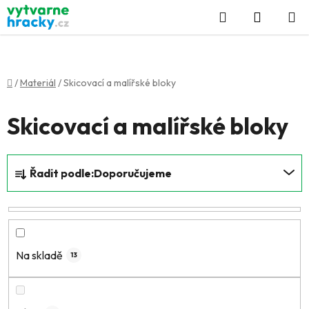
Přejít
Hledat
NÁKUP
na
KOŠÍK
obsah
Domů
/
Materiál
/
Skicovací a malířské bloky
Skicovací a malířské bloky
Ř
Řadit podle:
Doporučujeme
a
z
e
n
í
Na skladě
13
p
r
o