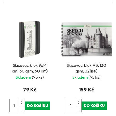
V
ý
p
i
s
p
r
Skicovací blok 9x14
Skicovací blok A3, 130
o
cm,130 gsm, 60 listů
gsm, 32 listů
d
Skladem
(>5 ks)
Skladem
(>5 ks)
u
k
79 Kč
159 Kč
t
ů
DO KOŠÍKU
DO KOŠÍKU