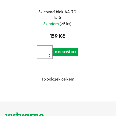
Skicovací blok A4, 70
listů
Skladem
(>5 ks)
159 Kč
DO KOŠÍKU
13
položek celkem
O
v
l
á
Z
d
a
á
c