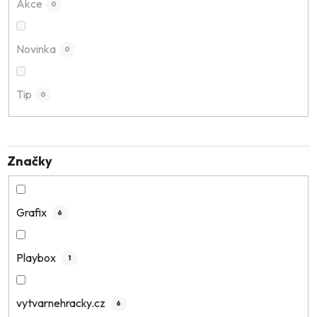
Akce
0
d
u
k
Novinka
0
t
ů
Tip
0
Značky
Grafix
6
Playbox
1
vytvarnehracky.cz
6