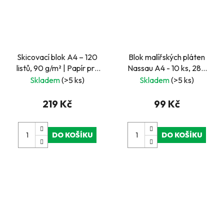
Skicovací blok A4 – 120
Blok malířských pláten
listů, 90 g/m² | Papír pro
Nassau A4 - 10 ks, 280
kreslení, skicování a
gsm
Skladem
(>5 ks)
Skladem
(>5 ks)
výtvarné práce
219 Kč
99 Kč
DO KOŠÍKU
DO KOŠÍKU