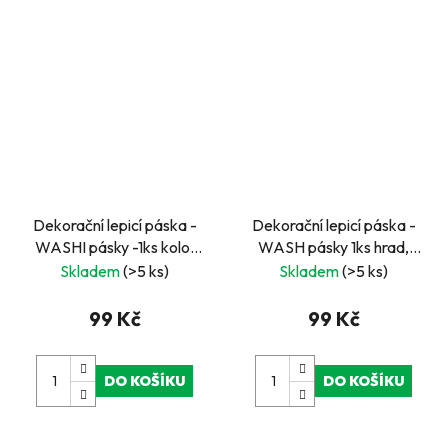
Dekorační lepicí páska -
Dekorační lepicí páska -
WASHI pásky -1ks kolo,
WASH pásky 1ks hrad,
auto,.., 10 m x 38 mm
rytíř, 10 m x 38 mm
Skladem
(>5 ks)
Skladem
(>5 ks)
99 Kč
99 Kč
DO KOŠÍKU
DO KOŠÍKU