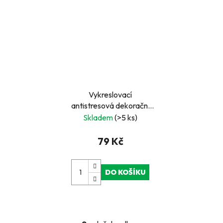
Vykreslovací
antistresová dekorační
lepicí páska - coloring
Skladem
(>5 ks)
WASHI tape-1ks kuchyň
79 Kč
DO KOŠÍKU