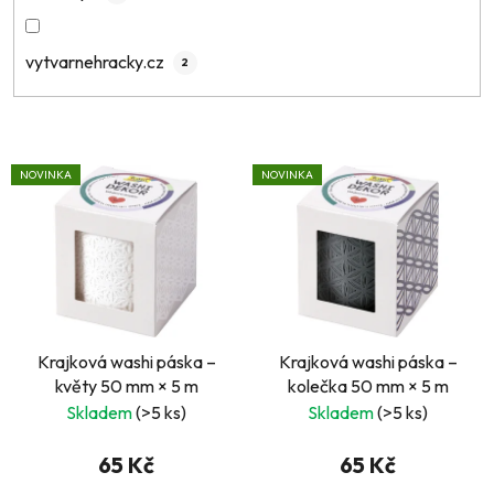
vytvarnehracky.cz
2
V
NOVINKA
NOVINKA
ý
p
i
s
p
r
Krajková washi páska –
Krajková washi páska –
o
květy 50 mm × 5 m
kolečka 50 mm × 5 m
d
Skladem
(>5 ks)
Skladem
(>5 ks)
u
k
65 Kč
65 Kč
t