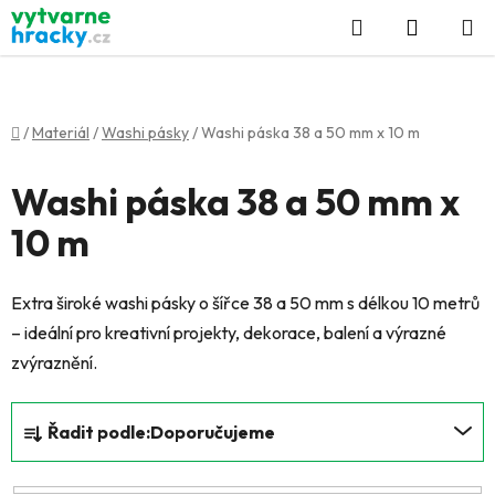
Přejít
Hledat
NÁKUP
na
KOŠÍK
obsah
Domů
/
Materiál
/
Washi pásky
/
Washi páska 38 a 50 mm x 10 m
Washi páska 38 a 50 mm x
10 m
Extra široké washi pásky o šířce 38 a 50 mm s délkou 10 metrů
– ideální pro kreativní projekty, dekorace, balení a výrazné
zvýraznění.
Ř
Řadit podle:
Doporučujeme
a
z