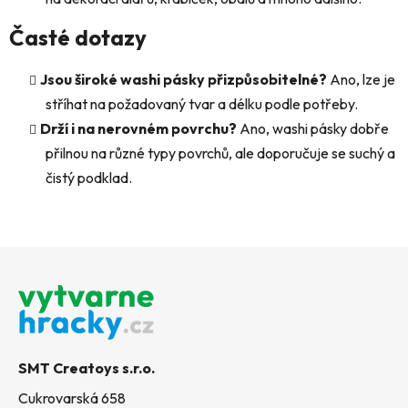
Časté dotazy
Jsou široké washi pásky přizpůsobitelné?
Ano, lze je
stříhat na požadovaný tvar a délku podle potřeby.
Drží i na nerovném povrchu?
Ano, washi pásky dobře
přilnou na různé typy povrchů, ale doporučuje se suchý a
čistý podklad.
Z
á
p
a
t
SMT Creatoys s.r.o.
í
Cukrovarská 658