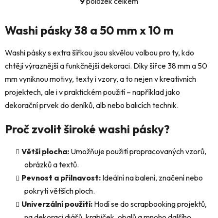
9
položek celkem
O
v
l
Washi pásky 38 a 50 mm x 10 m
á
d
Washi pásky s extra šířkou jsou skvělou volbou pro ty, kdo
a
chtějí výraznější a funkčnější dekoraci. Díky šířce 38 mm a 50
c
mm vyniknou motivy, texty i vzory, a to nejen v kreativních
í
p
projektech, ale i v praktickém použití – například jako
r
dekorační prvek do deníků, alb nebo balicích technik.
v
k
Proč zvolit široké washi pásky?
y
v
Větší plocha:
Umožňuje použití propracovaných vzorů,
ý
obrázků a textů.
p
i
Pevnost a přilnavost:
Ideální na balení, značení nebo
s
pokrytí větších ploch.
u
Univerzální použití:
Hodí se do scrapbooking projektů,
na dekoraci diářů, krabiček, obalů a mnoho dalšího.