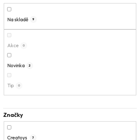
e
n
í
Na skladě
9
p
r
o
Akce
0
d
u
k
Novinka
2
t
ů
Tip
0
Značky
Creatoys
7