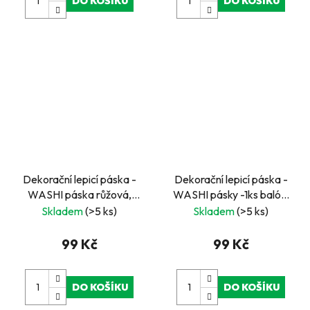
DO KOŠÍKU
DO KOŠÍKU
Dekorační lepicí páska -
Dekorační lepicí páska -
WASHI páska růžová,
WASHI pásky -1ks balón,
jmenovky 10 m x 38 mm
kolo,., 10 m x 38 mm
Skladem
(>5 ks)
Skladem
(>5 ks)
99 Kč
99 Kč
DO KOŠÍKU
DO KOŠÍKU