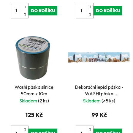
ů
DO KOŠÍKU
DO KOŠÍKU
Washi páska silnice
Dekorační lepicí páska -
50mm x 10m
WASHI páska
pamětihodnosti 10 m x 38
Skladem
(2 ks)
Skladem
(>5 ks)
mm
125 Kč
99 Kč