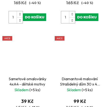
165 Kč
165 Kč
(–40 %)
(–40 %)
DO KOŠÍKU
DO KOŠÍKU
AKCE
AKCE
Sametové omalovánky
Diamantové malování
4xA4 - dětské motivy
Strašidelný dům 30 x 40
cm
Skladem
(>5 ks)
Skladem
(>5 ks)
39 Kč
99 Kč