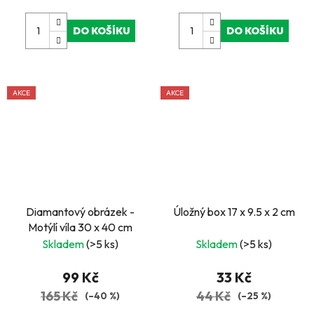
DO KOŠÍKU
DO KOŠÍKU
AKCE
AKCE
Diamantový obrázek -
Úložný box 17 x 9.5 x 2 cm
Motýlí víla 30 x 40 cm
Skladem
(>5 ks)
Skladem
(>5 ks)
99 Kč
33 Kč
165 Kč
44 Kč
(–40 %)
(–25 %)