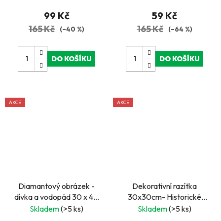
99 Kč
59 Kč
165 Kč
165 Kč
(–40 %)
(–64 %)
DO KOŠÍKU
DO KOŠÍKU
AKCE
AKCE
Diamantový obrázek -
Dekorativní razítka
dívka a vodopád 30 x 40
30x30cm- Historické
cm
město, ulice
Skladem
(>5 ks)
Skladem
(>5 ks)