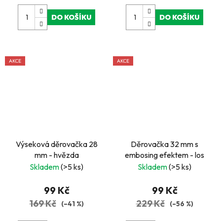
DO KOŠÍKU
DO KOŠÍKU
AKCE
AKCE
Výseková děrovačka 28
Děrovačka 32 mm s
mm - hvězda
embosing efektem - los
Skladem
(>5 ks)
Skladem
(>5 ks)
99 Kč
99 Kč
169 Kč
229 Kč
(–41 %)
(–56 %)