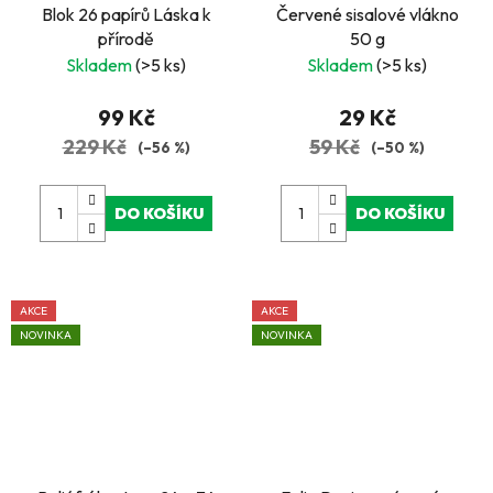
Blok 26 papírů Láska k
Červené sisalové vlákno
přírodě
50 g
Skladem
(>5 ks)
Skladem
(>5 ks)
99 Kč
29 Kč
229 Kč
59 Kč
(–56 %)
(–50 %)
DO KOŠÍKU
DO KOŠÍKU
AKCE
AKCE
NOVINKA
NOVINKA