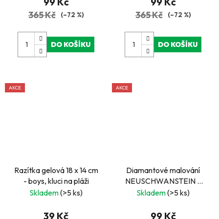
99 Kč
99 Kč
365 Kč
365 Kč
(–72 %)
(–72 %)
DO KOŠÍKU
DO KOŠÍKU
AKCE
AKCE
Razítka gelová 18 x 14 cm
Diamantové malování
- boys, kluci na pláži
NEUSCHWANSTEIN v
zimě 30 x 40 cm
Skladem
(>5 ks)
Skladem
(>5 ks)
39 Kč
99 Kč