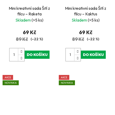
Mini kreativní sada Šití z
Mini kreativní sada Šití z
filcu – Raketa
filcu – Kaktus
Skladem
(>5 ks)
Skladem
(>5 ks)
69 Kč
69 Kč
89 Kč
89 Kč
(–22 %)
(–22 %)
DO KOŠÍKU
DO KOŠÍKU
AKCE
AKCE
NOVINKA
NOVINKA