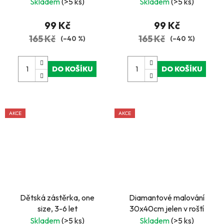
30 x 40 cm
slunečnice 30 x 40 cm
Skladem
(>5 ks)
Skladem
(>5 ks)
99 Kč
99 Kč
165 Kč
165 Kč
(–40 %)
(–40 %)
DO KOŠÍKU
DO KOŠÍKU
AKCE
AKCE
Dětská zástěrka, one
Diamantové malování
size, 3-6 let
30x40cm jelen v roští
Skladem
(>5 ks)
Skladem
(>5 ks)