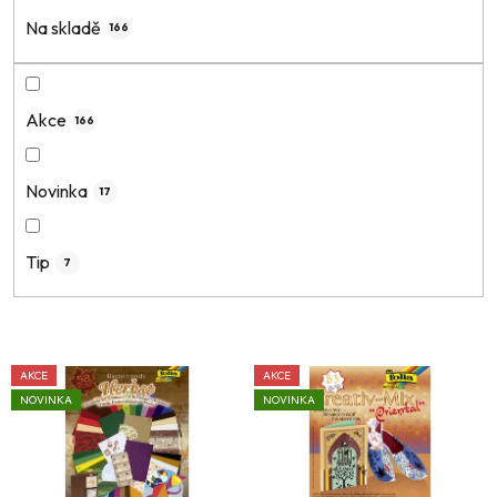
í
Na skladě
166
p
r
o
Akce
166
d
u
k
Novinka
17
t
ů
Tip
7
V
AKCE
AKCE
ý
NOVINKA
NOVINKA
p
i
s