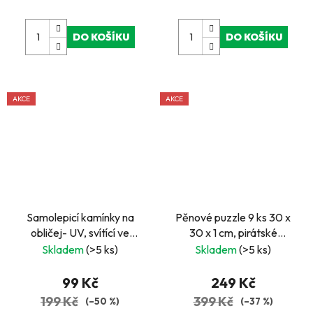
DO KOŠÍKU
DO KOŠÍKU
AKCE
AKCE
Samolepicí kamínky na
Pěnové puzzle 9 ks 30 x
obličej- UV, svítící ve
30 x 1 cm, pirátské
tmě, hvězda
motivy
Skladem
(>5 ks)
Skladem
(>5 ks)
99 Kč
249 Kč
199 Kč
399 Kč
(–50 %)
(–37 %)