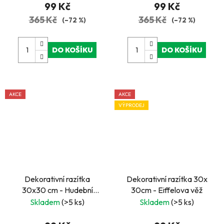
99 Kč
99 Kč
365 Kč
365 Kč
(–72 %)
(–72 %)
DO KOŠÍKU
DO KOŠÍKU
AKCE
AKCE
VÝPRODEJ
Dekorativní razítka
Dekorativní razítka 30x
30x30 cm - Hudební
30cm - Eiffelova věž
nástroje
Skladem
(>5 ks)
Skladem
(>5 ks)