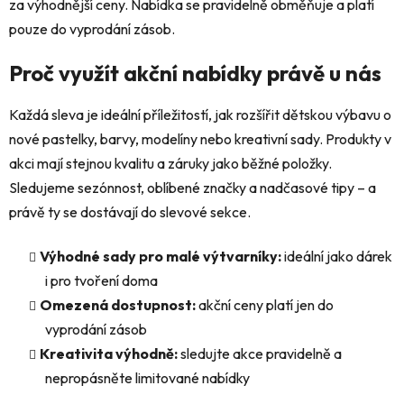
za výhodnější ceny. Nabídka se pravidelně obměňuje a platí
k
y
pouze do vyprodání zásob.
v
ý
Proč využít akční nabídky právě u nás
p
i
Každá sleva je ideální příležitostí, jak rozšířit dětskou výbavu o
s
nové pastelky, barvy, modelíny nebo kreativní sady. Produkty v
u
akci mají stejnou kvalitu a záruky jako běžné položky.
Sledujeme sezónnost, oblíbené značky a nadčasové tipy – a
právě ty se dostávají do slevové sekce.
Výhodné sady pro malé výtvarníky:
ideální jako dárek
i pro tvoření doma
Omezená dostupnost:
akční ceny platí jen do
vyprodání zásob
Kreativita výhodně:
sledujte akce pravidelně a
nepropásněte limitované nabídky