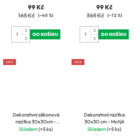
99 Kč
99 Kč
165 Kč
365 Kč
(–40 %)
(–72 %)
DO KOŠÍKU
DO KOŠÍKU
AKCE
AKCE
Dekorativní silikonová
Dekorativní razítka
razítka 30x30cm -
30x30 cm - Motýli
Historické město, chrám
Skladem
(>5 ks)
Skladem
(>5 ks)