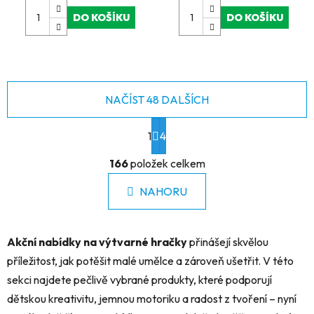
DO KOŠÍKU
DO KOŠÍKU
NAČÍST 48 DALŠÍCH
S
1
t
4
r
O
á
166
položek celkem
v
n
l
k
NAHORU
á
o
d
v
a
á
Akční nabídky na výtvarné hračky
přinášejí skvělou
c
n
í
í
příležitost, jak potěšit malé umělce a zároveň ušetřit. V této
p
sekci najdete pečlivě vybrané produkty, které podporují
r
dětskou kreativitu, jemnou motoriku a radost z tvoření – nyní
v