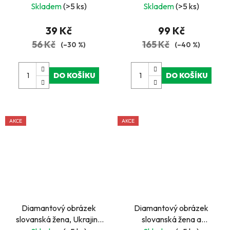
štětec - Farma 20 x 15
cm
Skladem
(>5 ks)
Skladem
(>5 ks)
cm
39 Kč
99 Kč
56 Kč
165 Kč
(–30 %)
(–40 %)
DO KOŠÍKU
DO KOŠÍKU
AKCE
AKCE
Diamantový obrázek
Diamantový obrázek
slovanská žena, Ukrajina
slovanská žena a