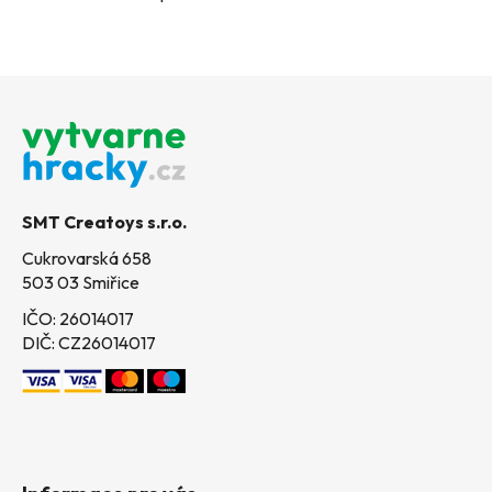
Z
á
p
a
t
SMT Creatoys s.r.o.
í
Cukrovarská 658
503 03 Smiřice
IČO: 26014017
DIČ: CZ26014017