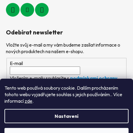
Odebírat newsletter
Vložte svůj e-mail a my vám budeme zasílat informace o
nových produktech na našem e-shopu.
E-mail
Vložením e-mailu souhlasíte s
podmínkami ochrany
osobních údajů
Tento web používá soubory cookie. Dalším procházením
tohoto webu vyjadřujete souhlas s jejich používáním.. Více
PŘIHLÁSIT SE
informací
zde
.
Nastavení
Vytvořil Shoptet
&
PekneWeby