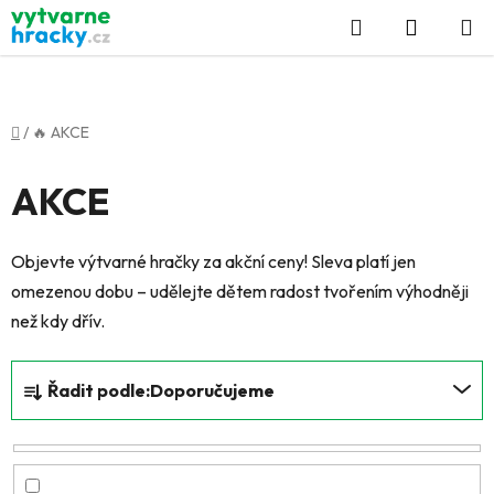
Přejít
Hledat
NÁKUP
na
KOŠÍK
obsah
Domů
/
🔥 AKCE
AKCE
Objevte výtvarné hračky za akční ceny! Sleva platí jen
omezenou dobu – udělejte dětem radost tvořením výhodněji
než kdy dřív.
Ř
Řadit podle:
Doporučujeme
a
z
e
n