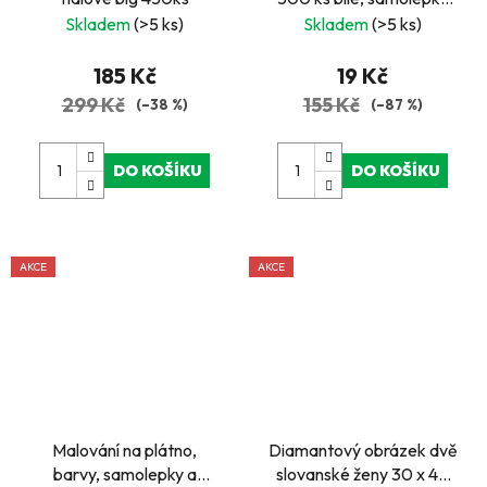
nejsou součástí balení
Skladem
(>5 ks)
Skladem
(>5 ks)
185 Kč
19 Kč
299 Kč
155 Kč
(–38 %)
(–87 %)
DO KOŠÍKU
DO KOŠÍKU
AKCE
AKCE
Malování na plátno,
Diamantový obrázek dvě
barvy, samolepky a
slovanské ženy 30 x 40