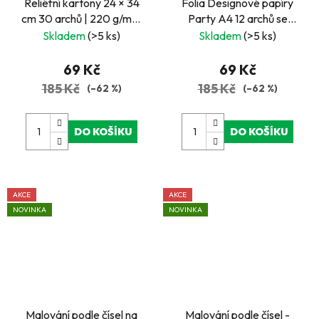
Reliéfní kartony 24 × 34
Folia Designové papíry
cm 30 archů | 220 g/m² |
Party A4 12 archů se
3D motivy růží, srdcí a
třpytkami | 150 g/m²
Skladem
(>5 ks)
Skladem
(>5 ks)
ornamentů | LGA Tested
69 Kč
69 Kč
185 Kč
185 Kč
(–62 %)
(–62 %)
DO KOŠÍKU
DO KOŠÍKU
AKCE
AKCE
NOVINKA
NOVINKA
Malování podle čísel na
Malování podle čísel -