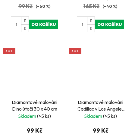
99 Kč
165 Kč
(–60 %)
(–40 %)
DO KOŠÍKU
DO KOŠÍKU
AKCE
AKCE
Diamantové malování
Diamantové malování
Dino útočí 30 x 40 cm
Cadillac v Los Angeles
30 x 40 cm
Skladem
(>5 ks)
Skladem
(>5 ks)
99 Kč
99 Kč