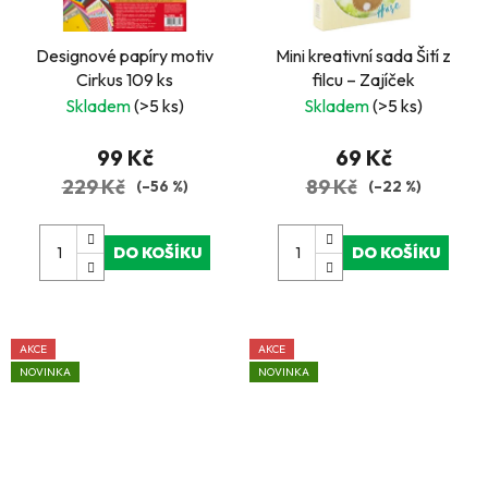
Designové papíry motiv
Mini kreativní sada Šití z
Cirkus 109 ks
filcu – Zajíček
Skladem
(>5 ks)
Skladem
(>5 ks)
99 Kč
69 Kč
229 Kč
89 Kč
(–56 %)
(–22 %)
DO KOŠÍKU
DO KOŠÍKU
AKCE
AKCE
NOVINKA
NOVINKA