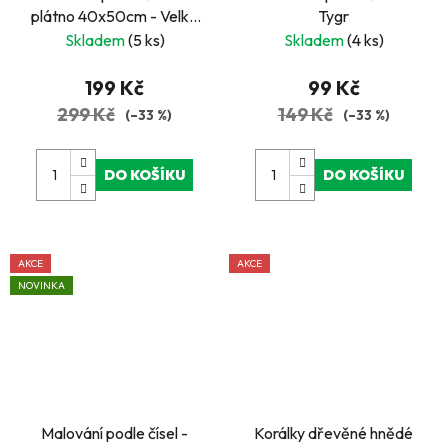
plátno 40x50cm - Velké
Tygr
kočky, lev a gepard
Skladem
(5 ks)
Skladem
(4 ks)
199 Kč
99 Kč
299 Kč
149 Kč
(–33 %)
(–33 %)
DO KOŠÍKU
DO KOŠÍKU
AKCE
AKCE
NOVINKA
Malování podle čísel -
Korálky dřevěné hnědé