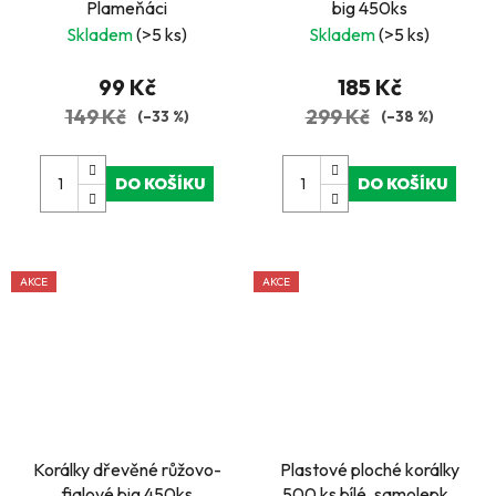
Plameňáci
big 450ks
Skladem
(>5 ks)
Skladem
(>5 ks)
99 Kč
185 Kč
149 Kč
299 Kč
(–33 %)
(–38 %)
DO KOŠÍKU
DO KOŠÍKU
AKCE
AKCE
Korálky dřevěné růžovo-
Plastové ploché korálky
fialové big 450ks
500 ks bílé, samolepky