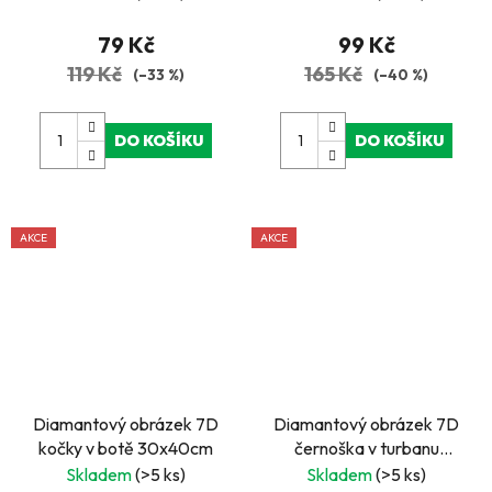
79 Kč
99 Kč
119 Kč
165 Kč
(–33 %)
(–40 %)
DO KOŠÍKU
DO KOŠÍKU
AKCE
AKCE
Diamantový obrázek 7D
Diamantový obrázek 7D
kočky v botě 30x40cm
černoška v turbanu
30x40cm
Skladem
(>5 ks)
Skladem
(>5 ks)