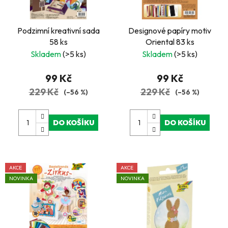
p
r
Podzimní kreativní sada
Designové papíry motiv
o
58 ks
Oriental 83 ks
d
Skladem
(>5 ks)
Skladem
(>5 ks)
u
k
99 Kč
99 Kč
t
229 Kč
229 Kč
(–56 %)
(–56 %)
ů
DO KOŠÍKU
DO KOŠÍKU
AKCE
AKCE
NOVINKA
NOVINKA