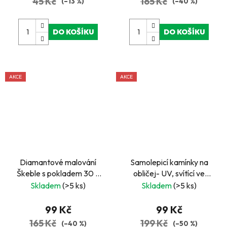
45 Kč
165 Kč
(–13 %)
(–40 %)
DO KOŠÍKU
DO KOŠÍKU
AKCE
AKCE
Diamantové malování
Samolepicí kamínky na
Škeble s pokladem 30 x
obličej- UV, svítící ve
40 cm
tmě, kočičí oči
Skladem
(>5 ks)
Skladem
(>5 ks)
99 Kč
99 Kč
165 Kč
199 Kč
(–40 %)
(–50 %)