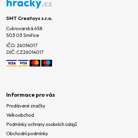
a
t
SMT Creatoys s.r.o.
í
Cukrovarská 658
503 03 Smiřice
IČO: 26014017
DIČ: CZ26014017
Informace pro vás
Prodávané značky
Velkoobchod
Podmínky ochrany osobních údajů
Obchodní podmínky