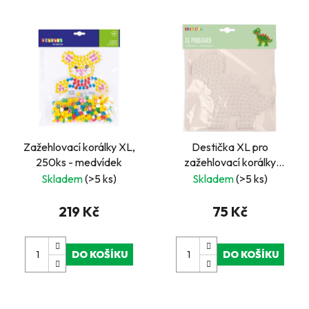
Zažehlovací korálky XL,
Destička XL pro
250ks - medvídek
zažehlovací korálky
DINO 1 ks
Skladem
(>5 ks)
Skladem
(>5 ks)
219 Kč
75 Kč
DO KOŠÍKU
DO KOŠÍKU