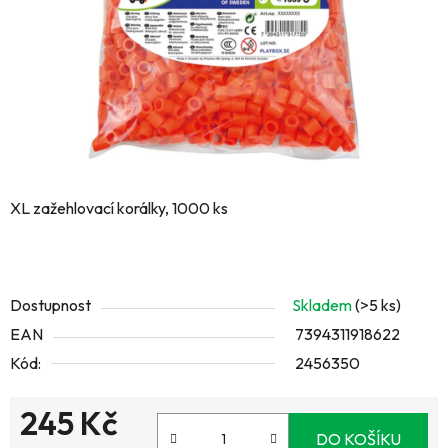
XL zažehlovací korálky, 1000 ks
Dostupnost
Skladem
(>5 ks)
EAN
7394311918622
Kód:
2456350
245 Kč
DO KOŠÍKU