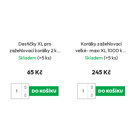
Destičky XL pro
Korálky zažehlovací
zažehlovací korálky 2 ks,
velké- maxi XL 1000 ks -
motýl a srdce
Hnědé
Skladem
(>5 ks)
Skladem
(>5 ks)
65 Kč
245 Kč
DO KOŠÍKU
DO KOŠÍKU