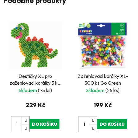
Podobné produkty
Destičky XL pro
Zažehlovací korálky XL-
zažehlovací korálky 5 ks,
500 ks Go Green
dino
Skladem
(>5 ks)
Skladem
(>5 ks)
229 Kč
199 Kč
DO KOŠÍKU
DO KOŠÍKU