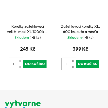
Korálky zažehlovací
Zažehlovací korálky XL,
velké- maxi XL 1000 ks -
600 ks, auto a méďa
zelené
Skladem
(>5 ks)
Skladem
(>5 ks)
245 Kč
399 Kč
DO KOŠÍKU
DO KOŠÍKU
Z
á
p