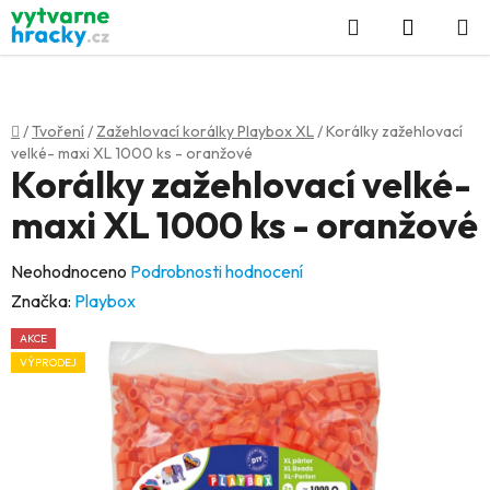
Přejít
Hledat
NÁKUP
na
KOŠÍK
obsah
Domů
/
Tvoření
/
Zažehlovací korálky Playbox XL
/
Korálky zažehlovací
velké- maxi XL 1000 ks - oranžové
Korálky zažehlovací velké-
maxi XL 1000 ks - oranžové
Průměrné
Neohodnoceno
Podrobnosti hodnocení
hodnocení
Značka:
Playbox
produktu
AKCE
je
VÝPRODEJ
0,0
z
5
hvězdiček.