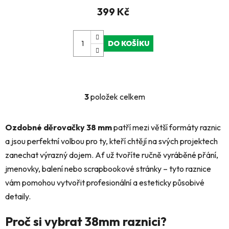
399 Kč
DO KOŠÍKU
3
položek celkem
O
v
l
Ozdobné děrovačky 38 mm
patří mezi větší formáty raznic
á
a jsou perfektní volbou pro ty, kteří chtějí na svých projektech
d
zanechat výrazný dojem. Ať už tvoříte ručně vyráběné přání,
a
c
jmenovky, balení nebo scrapbookové stránky – tyto raznice
í
vám pomohou vytvořit profesionální a esteticky působivé
p
detaily.
r
v
Proč si vybrat 38mm raznici?
k