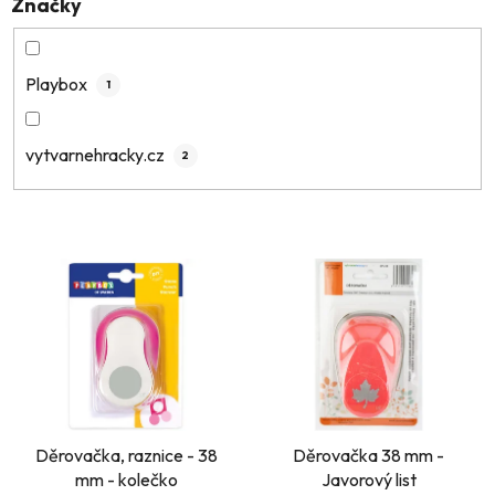
Značky
Playbox
1
vytvarnehracky.cz
2
V
ý
p
i
s
p
r
Děrovačka, raznice - 38
Děrovačka 38 mm -
o
mm - kolečko
Javorový list
d