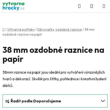
Přejít
Hledat
NÁKUP
na
KOŠÍK
obsah
Domů
/
Výtvarné potřeby
/
Děrovačky, ozdobné raznice
/
38 mm
ozdobné raznice na papír
38 mm ozdobné raznice na
papír
38mm raznice na papír jsou ideální pro vytváření výraznějších
tvarů a dekorací. Skvělé pro štítky, pohlednice i kreativní balení
dárků.
Ř
Řadit podle:
Doporučujeme
a
z