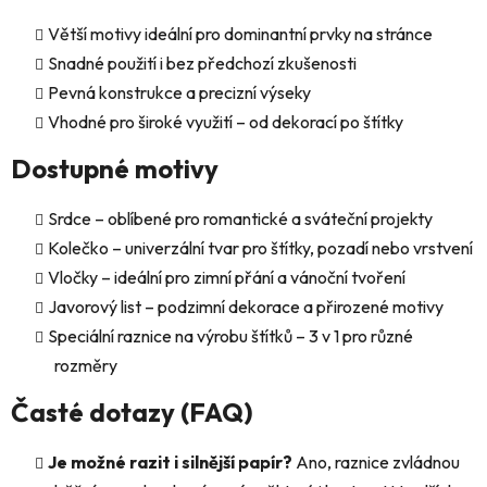
y
Větší motivy ideální pro dominantní prvky na stránce
v
ý
Snadné použití i bez předchozí zkušenosti
p
Pevná konstrukce a precizní výseky
i
Vhodné pro široké využití – od dekorací po štítky
s
u
Dostupné motivy
Srdce – oblíbené pro romantické a sváteční projekty
Kolečko – univerzální tvar pro štítky, pozadí nebo vrstvení
Vločky – ideální pro zimní přání a vánoční tvoření
Javorový list – podzimní dekorace a přirozené motivy
Speciální raznice na výrobu štítků – 3 v 1 pro různé
rozměry
Časté dotazy (FAQ)
Je možné razit i silnější papír?
Ano, raznice zvládnou