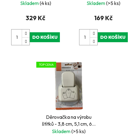
Skladem
(4 ks)
Skladem
(>5 ks)
u
k
329 Kč
169 Kč
t
ů
DO KOŠÍKU
DO KOŠÍKU
TOP CENA
Děrovačka na výrobu
štítků - 3,8 cm, 5,1 cm, 6,3
cm
Skladem
(>5 ks)