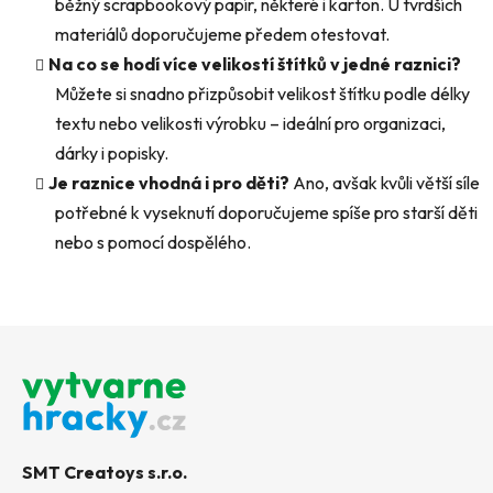
běžný scrapbookový papír, některé i karton. U tvrdších
materiálů doporučujeme předem otestovat.
Na co se hodí více velikostí štítků v jedné raznici?
Můžete si snadno přizpůsobit velikost štítku podle délky
textu nebo velikosti výrobku – ideální pro organizaci,
dárky i popisky.
Je raznice vhodná i pro děti?
Ano, avšak kvůli větší síle
potřebné k vyseknutí doporučujeme spíše pro starší děti
nebo s pomocí dospělého.
Z
á
p
a
t
SMT Creatoys s.r.o.
í