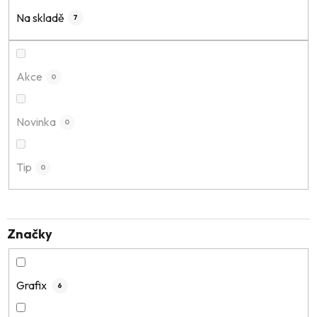
í
Na skladě
7
p
r
o
Akce
0
d
u
k
Novinka
0
t
ů
Tip
0
Značky
Grafix
6