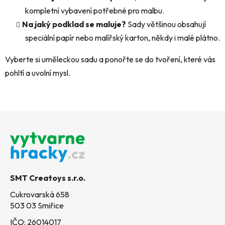
kompletní vybavení potřebné pro malbu.
Na jaký podklad se maluje?
Sady většinou obsahují
speciální papír nebo malířský karton, někdy i malé plátno.
Vyberte si uměleckou sadu a ponořte se do tvoření, které vás
pohltí a uvolní mysl.
Z
á
p
a
t
SMT Creatoys s.r.o.
í
Cukrovarská 658
503 03 Smiřice
IČO: 26014017