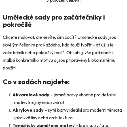
O
v
l
Umělecké sady pro začátečníky i
á
pokročilé
d
a
Chcete malovat, ale nevíte, čím začít? Umělecké sady jsou
c
skvělým řešením pro každého, kdo touží tvořit – ať už jste
í
p
začátečník nebo pokročilý malíř. Obsahují vše potřebné k
r
malbě konkrétního motivu a jsou připraveny k okamžitému
v
použití.
k
y
Co v sadách najdete:
v
ý
Akvarelové sady
– jemné barvy vhodné pro detailní
p
i
motivy krajiny nebo zvířat
s
Akrylové sady
– syté barvy ideální pro moderní témata
u
jako květiny nebo architektura
Tematicky zaměřené motivy
– krajina, zvířata,