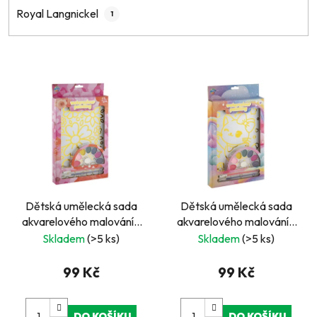
Royal Langnickel
1
V
ý
p
i
s
p
r
Dětská umělecká sada
Dětská umělecká sada
o
akvarelového malování -
akvarelového malování -
d
květiny
kočka
Skladem
(>5 ks)
Skladem
(>5 ks)
u
k
99 Kč
99 Kč
t
ů
DO KOŠÍKU
DO KOŠÍKU