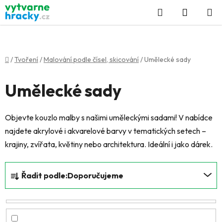
Přejít
Hledat
NÁKUP
na
KOŠÍK
obsah
Domů
/
Tvoření
/
Malování podle čísel, skicování
/
Umělecké sady
Umělecké sady
Objevte kouzlo malby s našimi uměleckými sadami! V nabídce
najdete akrylové i akvarelové barvy v tematických setech –
krajiny, zvířata, květiny nebo architektura. Ideální i jako dárek.
Ř
Řadit podle:
Doporučujeme
a
z
e
n