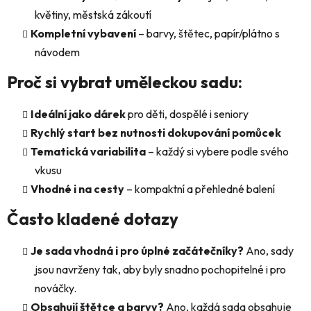
květiny, městská zákoutí
Kompletní vybavení
– barvy, štětec, papír/plátno s
návodem
Proč si vybrat uměleckou sadu:
Ideální jako dárek
pro děti, dospělé i seniory
Rychlý start bez nutnosti dokupování pomůcek
Tematická variabilita
– každý si vybere podle svého
vkusu
Vhodné i na cesty
– kompaktní a přehledné balení
Často kladené dotazy
Je sada vhodná i pro úplné začátečníky?
Ano, sady
jsou navrženy tak, aby byly snadno pochopitelné i pro
nováčky.
Obsahují štětce a barvy?
Ano, každá sada obsahuje