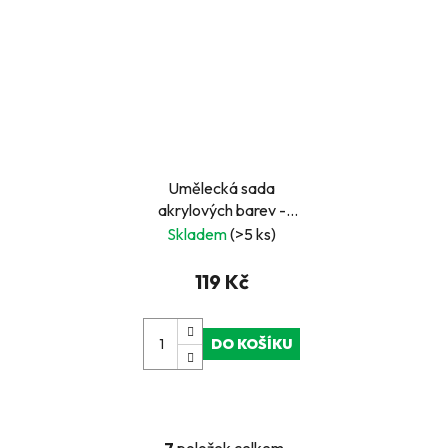
Umělecká sada
akrylových barev -
architektura
Skladem
(>5 ks)
119 Kč
DO KOŠÍKU
7
položek celkem