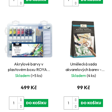
Akrylové barvy v
Umělecká sada
plastovém boxu ROYAL
akvarelových barev -
and LANGNICKEL
krajina
Skladem
(>5 ks)
Skladem
(4 ks)
499 Kč
99 Kč
DO KOŠÍKU
DO KOŠÍKU