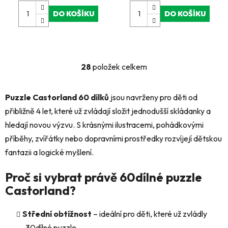
DO KOŠÍKU
DO KOŠÍKU
28
položek celkem
O
v
l
Puzzle Castorland 60 dílků
jsou navrženy pro děti od
á
přibližně 4 let, které už zvládají složit jednodušší skládanky a
d
hledají novou výzvu. S krásnými ilustracemi, pohádkovými
a
c
příběhy, zvířátky nebo dopravními prostředky rozvíjejí dětskou
í
fantazii a logické myšlení.
p
r
Proč si vybrat právě 60dílné puzzle
v
Castorland?
k
y
Střední obtížnost
– ideální pro děti, které už zvládly
v
30dílné puzzle