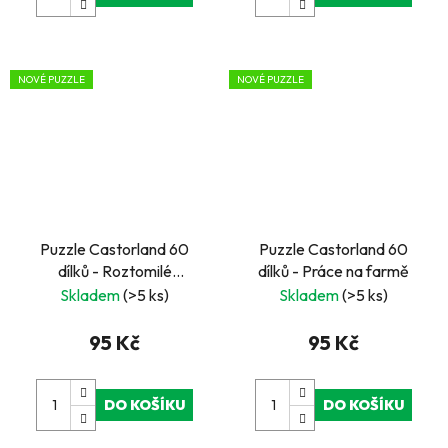
NOVÉ PUZZLE
NOVÉ PUZZLE
Puzzle Castorland 60
Puzzle Castorland 60
dílků - Roztomilé
dílků - Práce na farmě
podzimní prasátko
Skladem
(>5 ks)
Skladem
(>5 ks)
95 Kč
95 Kč
DO KOŠÍKU
DO KOŠÍKU