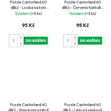
Puzzle Castorland 60
Puzzle Castorland 60
dílků - Locika na koni
dílků - Červená Karkulka
(Rapunzel)
s vlkem
Skladem
(>5 ks)
Skladem
(>5 ks)
95 Kč
95 Kč
DO KOŠÍKU
DO KOŠÍKU
Puzzle Castorland 60
Puzzle Castorland 60
dílků - Princezna a labuť
dílků - Léto na venkově