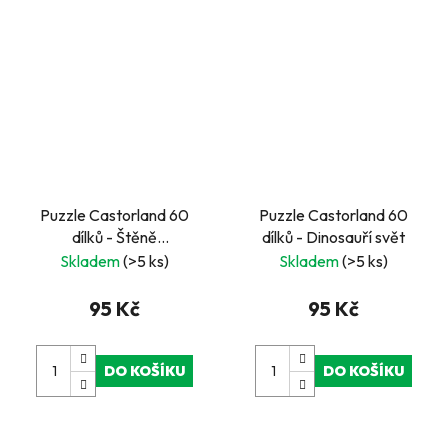
Puzzle Castorland 60
Puzzle Castorland 60
dílků - Štěně
dílků - Dinosauří svět
Pomeraniana v růžích
Skladem
(>5 ks)
Skladem
(>5 ks)
95 Kč
95 Kč
DO KOŠÍKU
DO KOŠÍKU