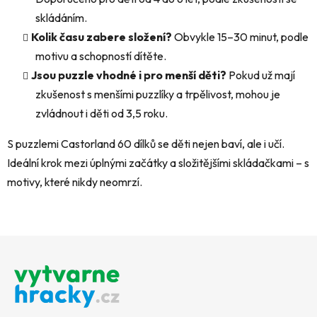
skládáním.
Kolik času zabere složení?
Obvykle 15–30 minut, podle
motivu a schopností dítěte.
Jsou puzzle vhodné i pro menší děti?
Pokud už mají
zkušenost s menšími puzzlíky a trpělivost, mohou je
zvládnout i děti od 3,5 roku.
S puzzlemi Castorland 60 dílků se děti nejen baví, ale i učí.
Ideální krok mezi úplnými začátky a složitějšími skládačkami – s
motivy, které nikdy neomrzí.
Z
á
p
a