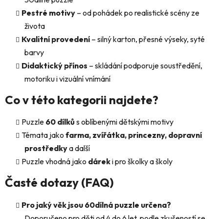
ý
p
Pestré motivy
– od pohádek po realistické scény ze
i
života
s
Kvalitní provedení
– silný karton, přesné výseky, syté
u
barvy
Didaktický přínos
– skládání podporuje soustředění,
motoriku i vizuální vnímání
Co v této kategorii najdete?
Puzzle
60 dílků
s oblíbenými dětskými motivy
Témata jako
farma, zvířátka, princezny, dopravní
prostředky
a další
Puzzle vhodná jako
dárek
i pro školky a školy
Časté dotazy (FAQ)
Pro jaký věk jsou 60dílná puzzle určena?
Doporučeno pro děti od 4 do 6 let, podle zkušeností se