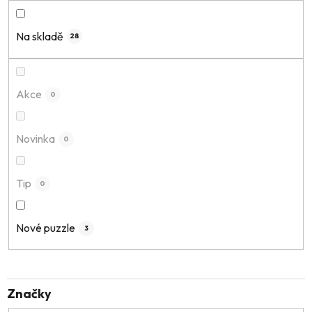
n
í
Na skladě
28
p
r
o
Akce
0
d
u
k
Novinka
0
t
ů
Tip
0
Nové puzzle
3
Značky