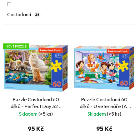
Castorland
28
V
NOVÉ PUZZLE
ý
p
i
s
p
r
Puzzle Castorland 60
Puzzle Castorland 60
o
dílků - Perfect Day 32 x
dílků - U veterináře (At
d
23 cm
the animal doctor)
Skladem
(>5 ks)
Skladem
(>5 ks)
u
k
95 Kč
95 Kč
t