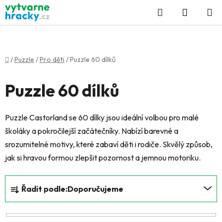
Přejít
Hledat
NÁKUP
na
KOŠÍK
obsah
Domů
/
Puzzle
/
Pro děti
/
Puzzle 60 dílků
Puzzle 60 dílků
Puzzle Castorland se 60 dílky jsou ideální volbou pro malé
školáky a pokročilejší začátečníky. Nabízí barevné a
srozumitelné motivy, které zabaví děti i rodiče. Skvělý způsob,
jak si hravou formou zlepšit pozornost a jemnou motoriku.
Ř
Řadit podle:
Doporučujeme
a
z
e