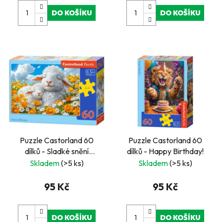
ů
DO KOŠÍKU
DO KOŠÍKU
Puzzle Castorland 60
Puzzle Castorland 60
dílků - Sladké snění
dílků - Happy Birthday!
(Sweet Dreams)
Skladem
(>5 ks)
Skladem
(>5 ks)
95 Kč
95 Kč
DO KOŠÍKU
DO KOŠÍKU