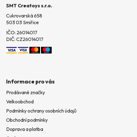
t
SMT Creatoys s.r.o.
í
Cukrovarská 658
503 03 Smiřice
IČO: 26014017
DIČ: CZ26014017
Informace pro vás
Prodávané značky
Velkoobchod
Podmínky ochrany osobních údajů
Obchodní podmínky
Doprava a platba