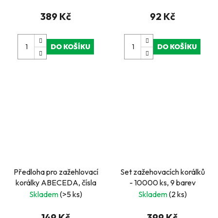
389 Kč
92 Kč
DO KOŠÍKU
DO KOŠÍKU
Předloha pro zažehlovací
Set zažehovacích korálků
korálky ABECEDA, čísla
- 10000 ks, 9 barev
Skladem
(>5 ks)
Skladem
(2 ks)
149 Kč
399 Kč