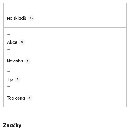
e
n
í
Na skladě
120
p
r
o
Akce
8
d
u
k
Novinka
6
t
ů
Tip
2
Top cena
4
Značky