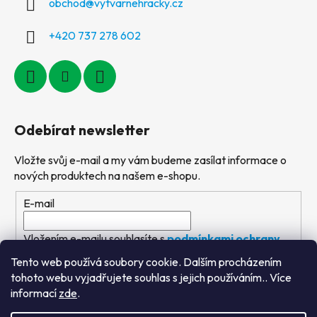
obchod
@
vytvarnehracky.cz
+420 737 278 602
Odebírat newsletter
Vložte svůj e-mail a my vám budeme zasílat informace o
nových produktech na našem e-shopu.
E-mail
Vložením e-mailu souhlasíte s
podmínkami ochrany
osobních údajů
Tento web používá soubory cookie. Dalším procházením
tohoto webu vyjadřujete souhlas s jejich používáním.. Více
PŘIHLÁSIT SE
informací
zde
.