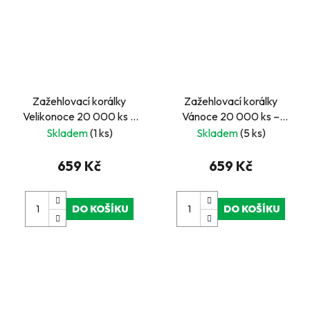
Zažehlovací korálky
Zažehlovací korálky
Velikonoce 20 000 ks –
Vánoce 20 000 ks –
kreativní sada v kbelíku
kreativní sada v kbelíku
Skladem
(1 ks)
Skladem
(5 ks)
659 Kč
659 Kč
DO KOŠÍKU
DO KOŠÍKU