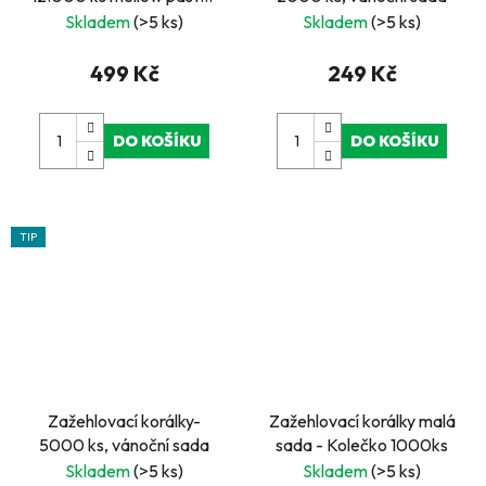
plastovém kufříku,
Skladem
(>5 ks)
Skladem
(>5 ks)
destička, předlohy
499 Kč
249 Kč
DO KOŠÍKU
DO KOŠÍKU
TIP
Zažehlovací korálky-
Zažehlovací korálky malá
5000 ks, vánoční sada
sada - Kolečko 1000ks
Skladem
(>5 ks)
Skladem
(>5 ks)