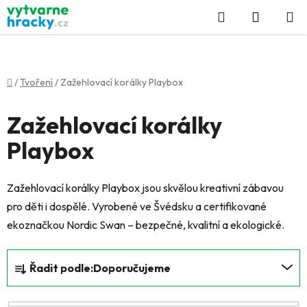
Přejít
Hledat
NÁKUP
na
KOŠÍK
obsah
Domů
/
Tvoření
/
Zažehlovací korálky Playbox
Zažehlovací korálky
Playbox
Zažehlovací korálky Playbox jsou skvělou kreativní zábavou
pro děti i dospělé. Vyrobené ve Švédsku a certifikované
ekoznačkou Nordic Swan – bezpečné, kvalitní a ekologické.
Ř
Řadit podle:
Doporučujeme
a
z