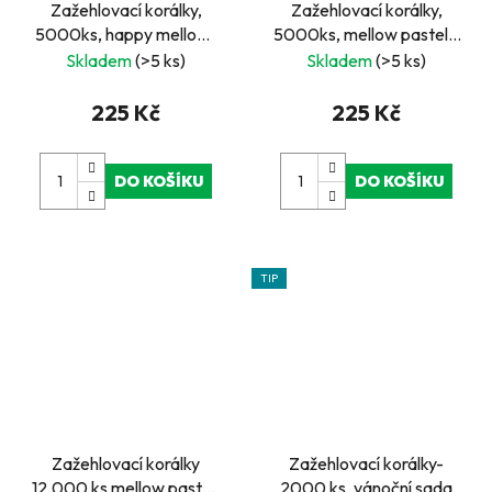
Zažehlovací korálky,
Zažehlovací korálky,
5000ks, happy mellow-
5000ks, mellow pastel -
kbelík
kbelík
Skladem
(>5 ks)
Skladem
(>5 ks)
225 Kč
225 Kč
DO KOŠÍKU
DO KOŠÍKU
TIP
Zažehlovací korálky
Zažehlovací korálky-
12.000 ks mellow pastel,
2000 ks, vánoční sada