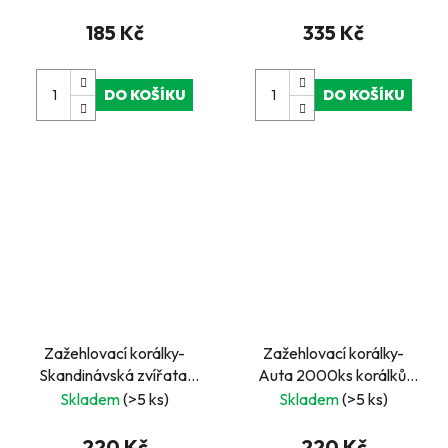
185 Kč
335 Kč
DO KOŠÍKU
DO KOŠÍKU
Zažehlovací korálky-
Zažehlovací korálky-
Skandinávská zvířata,
Auta 2000ks korálků,
2400ks korálků,
předlohy, 2x destičky
Skladem
(>5 ks)
Skladem
(>5 ks)
předlohy, deska 15x15cm
220 Kč
220 Kč