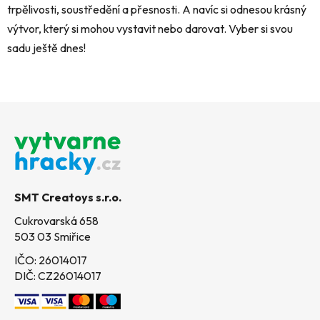
trpělivosti, soustředění a přesnosti. A navíc si odnesou krásný
výtvor, který si mohou vystavit nebo darovat. Vyber si svou
sadu ještě dnes!
Z
á
p
a
t
SMT Creatoys s.r.o.
í
Cukrovarská 658
503 03 Smiřice
IČO: 26014017
DIČ: CZ26014017