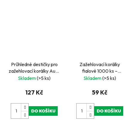
Průhledné destičky pro
Zažehlovací korálky
zažehlovací korálky Auta
fialové 1000 ks –
3ks | Podložky na korálky
švédská kvalita s Nordic
Skladem
(>5 ks)
Skladem
(>5 ks)
pro šablony
Swan Ecolabel
127 Kč
59 Kč
DO KOŠÍKU
DO KOŠÍKU