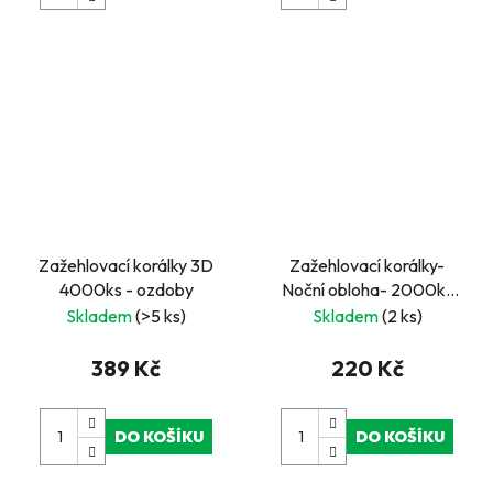
Zažehlovací korálky 3D
Zažehlovací korálky-
4000ks - ozdoby
Noční obloha- 2000ks
korálků, 2 ks tvarované
Skladem
(>5 ks)
Skladem
(2 ks)
destičky
389 Kč
220 Kč
DO KOŠÍKU
DO KOŠÍKU