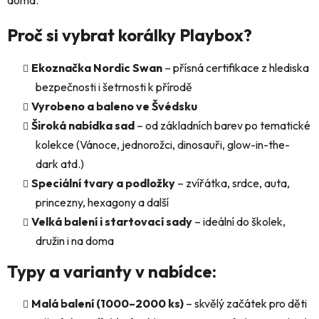
Proč si vybrat korálky Playbox?
Ekoznačka Nordic Swan
– přísná certifikace z hlediska
bezpečnosti i šetrnosti k přírodě
Vyrobeno a baleno ve Švédsku
Široká nabídka sad
– od základních barev po tematické
kolekce (Vánoce, jednorožci, dinosauři, glow-in-the-
dark atd.)
Speciální tvary a podložky
– zvířátka, srdce, auta,
princezny, hexagony a další
Velká balení i startovací sady
– ideální do školek,
družin i na doma
Typy a varianty v nabídce:
Malá balení (1000–2000 ks)
– skvělý začátek pro děti