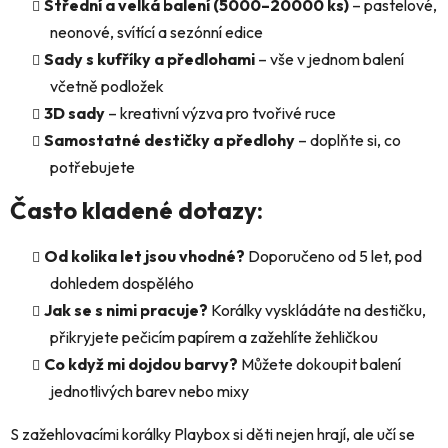
Střední a velká balení (5000–20000 ks)
– pastelové,
neonové, svítící a sezónní edice
Sady s kufříky a předlohami
– vše v jednom balení
včetně podložek
3D sady
– kreativní výzva pro tvořivé ruce
Samostatné destičky a předlohy
– doplňte si, co
potřebujete
Často kladené dotazy:
Od kolika let jsou vhodné?
Doporučeno od 5 let, pod
dohledem dospělého
Jak se s nimi pracuje?
Korálky vyskládáte na destičku,
přikryjete pečicím papírem a zažehlíte žehličkou
Co když mi dojdou barvy?
Můžete dokoupit balení
jednotlivých barev nebo mixy
S zažehlovacími korálky Playbox si děti nejen hrají, ale učí se