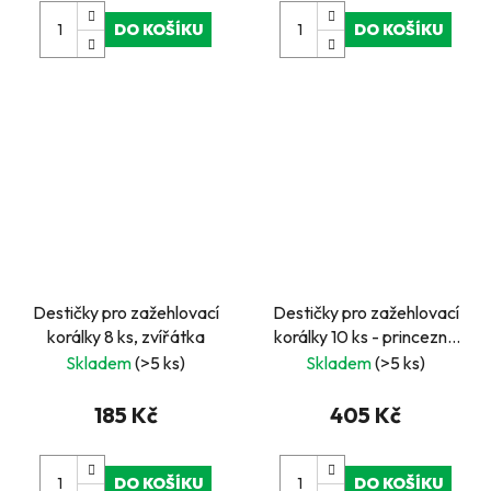
DO KOŠÍKU
DO KOŠÍKU
Destičky pro zažehlovací
Destičky pro zažehlovací
korálky 8 ks, zvířátka
korálky 10 ks - princezna
a jednorožec
Skladem
(>5 ks)
Skladem
(>5 ks)
185 Kč
405 Kč
DO KOŠÍKU
DO KOŠÍKU