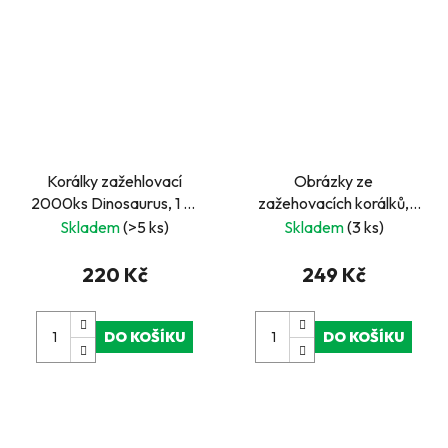
Korálky zažehlovací
Obrázky ze
2000ks Dinosaurus, 1 ks
zažehovacích korálků,
tvarované destičky
2000 korálků
Skladem
(>5 ks)
Skladem
(3 ks)
220 Kč
249 Kč
DO KOŠÍKU
DO KOŠÍKU