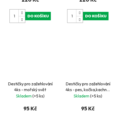
DO KOŠÍKU
DO KOŠÍKU
Destičky pro zažehlování
Destičky pro zažehlování
4ks - mořský svět
4ks - pes, kočka,kachně,
motýl
Skladem
(>5 ks)
Skladem
(>5 ks)
95 Kč
95 Kč