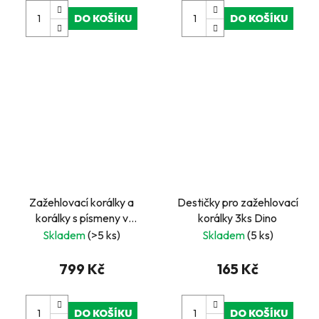
DO KOŠÍKU
DO KOŠÍKU
Zažehlovací korálky a
Destičky pro zažehlovací
korálky s písmeny v
korálky 3ks Dino
organizéru – 12 000
Skladem
(>5 ks)
Skladem
(5 ks)
barevných korálků 5 mm,
podložky a doplňky
799 Kč
165 Kč
DO KOŠÍKU
DO KOŠÍKU