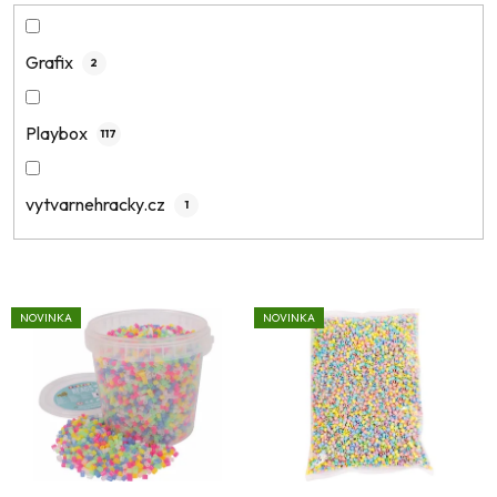
Grafix
2
Playbox
117
vytvarnehracky.cz
1
V
NOVINKA
NOVINKA
ý
p
i
s
p
r