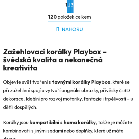
1
t
3
r
O
á
120
položek celkem
v
n
l
k
NAHORU
á
o
d
v
a
á
Zažehlovací korálky Playbox –
c
n
í
švédská kvalita a nekonečná
í
p
kreativita
r
v
Objevte svět tvoření s
tavnými korálky Playbox
, které se
k
při zažehlení spojí a vytvoří originální obrázky, přívěsky či 3D
y
dekorace. Ideální pro rozvoj motoriky, fantazie i trpělivosti – u
v
ý
dětí i dospělých.
p
i
Korálky jsou
kompatibilní s hama korálky
, takže je můžete
s
kombinovat i s jinými sadami nebo doplňky, které už máte
u
doma.