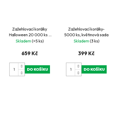
Zažehlovací korálky
Zažehlovací korálky-
Halloween 20 000 ks –
5000 ks, květinová sada
kreativní sada v kbelíku
Skladem
(>5 ks)
Skladem
(3 ks)
659 Kč
399 Kč
DO KOŠÍKU
DO KOŠÍKU