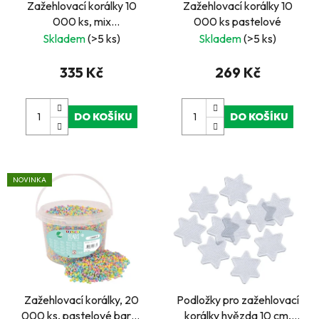
Zažehlovací korálky 10
Zažehlovací korálky 10
o
000 ks, mix
000 ks pastelové
d
transparentní barvy
Skladem
(>5 ks)
Skladem
(>5 ks)
u
k
335 Kč
269 Kč
t
ů
DO KOŠÍKU
DO KOŠÍKU
NOVINKA
Zažehlovací korálky, 20
Podložky pro zažehlovací
000 ks, pastelové barvy
korálky hvězda 10 cm,