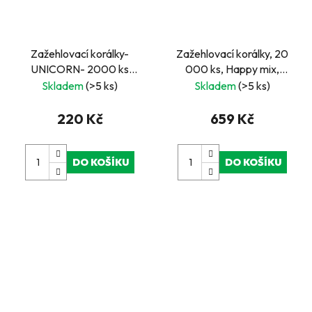
Zažehlovací korálky-
Zažehlovací korálky, 20
UNICORN- 2000 ks
000 ks, Happy mix,
korálků, 1 ks tvarované
pastelové barvy - kbelík
Skladem
(>5 ks)
Skladem
(>5 ks)
destičky
220 Kč
659 Kč
DO KOŠÍKU
DO KOŠÍKU