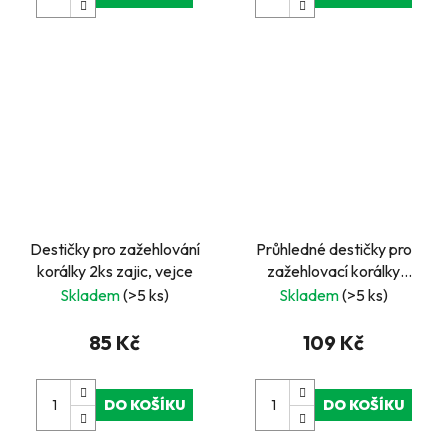
Destičky pro zažehlování
Průhledné destičky pro
korálky 2ks zajic, vejce
zažehlovací korálky
jednorožec a princezna 2
Skladem
(>5 ks)
Skladem
(>5 ks)
ks
85 Kč
109 Kč
DO KOŠÍKU
DO KOŠÍKU