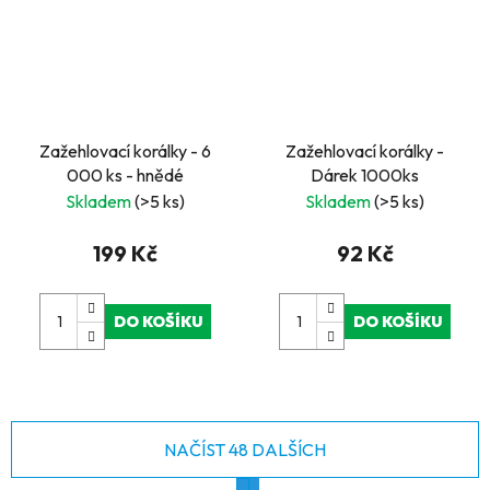
Zažehlovací korálky - 6
Zažehlovací korálky -
000 ks - hnědé
Dárek 1000ks
Skladem
(>5 ks)
Skladem
(>5 ks)
199 Kč
92 Kč
DO KOŠÍKU
DO KOŠÍKU
NAČÍST 48 DALŠÍCH
S