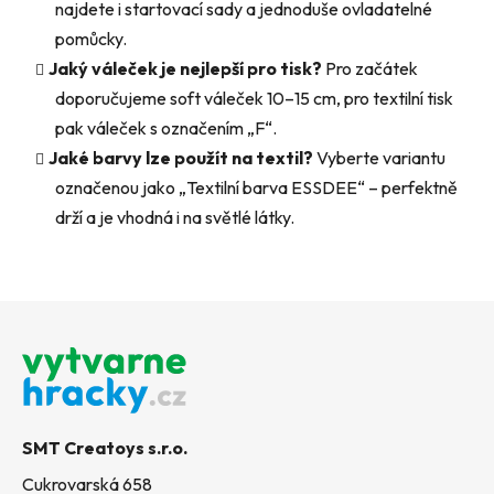
najdete i startovací sady a jednoduše ovladatelné
pomůcky.
Jaký váleček je nejlepší pro tisk?
Pro začátek
doporučujeme soft váleček 10–15 cm, pro textilní tisk
pak váleček s označením „F“.
Jaké barvy lze použít na textil?
Vyberte variantu
označenou jako „Textilní barva ESSDEE“ – perfektně
drží a je vhodná i na světlé látky.
Z
á
p
a
t
SMT Creatoys s.r.o.
í
Cukrovarská 658