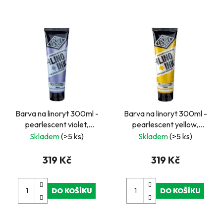
Barva na linoryt 300ml -
Barva na linoryt 300ml -
pearlescent violet,
pearlescent yellow,
perleťová fialková
perleťová žlutá
Skladem
(>5 ks)
Skladem
(>5 ks)
319 Kč
319 Kč
DO KOŠÍKU
DO KOŠÍKU