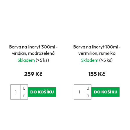
Barva na linoryt 300ml -
Barva na linoryt 100ml -
viridian, modrozelená
vermillion, rumělka
Skladem
(>5 ks)
Skladem
(>5 ks)
259 Kč
155 Kč
DO KOŠÍKU
DO KOŠÍKU