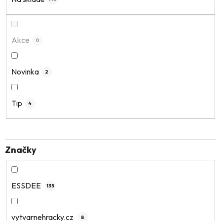
p
r
o
Akce
0
d
u
k
Novinka
2
t
ů
Tip
4
Značky
ESSDEE
135
vytvarnehracky.cz
8