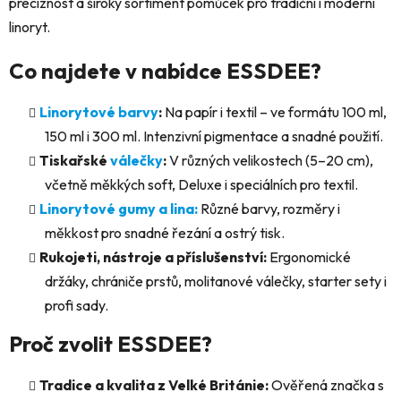
preciznost a široký sortiment pomůcek pro tradiční i moderní
r
linoryt.
v
k
Co najdete v nabídce ESSDEE?
y
v
Linorytové barvy
:
Na papír i textil – ve formátu 100 ml,
ý
p
150 ml i 300 ml. Intenzivní pigmentace a snadné použití.
i
Tiskařské
válečky
:
V různých velikostech (5–20 cm),
s
včetně měkkých soft, Deluxe i speciálních pro textil.
u
Linorytové gumy a lina:
Různé barvy, rozměry i
měkkost pro snadné řezání a ostrý tisk.
Rukojeti, nástroje a příslušenství:
Ergonomické
držáky, chrániče prstů, molitanové válečky, starter sety i
profi sady.
Proč zvolit ESSDEE?
Tradice a kvalita z Velké Británie:
Ověřená značka s