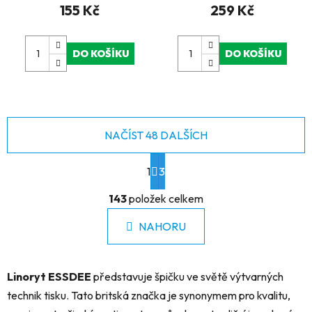
155 Kč
259 Kč
DO KOŠÍKU
DO KOŠÍKU
NAČÍST 48 DALŠÍCH
S
1
t
3
r
O
á
143
položek celkem
v
n
l
k
NAHORU
á
o
d
v
a
á
Linoryt ESSDEE
představuje špičku ve světě výtvarných
c
n
í
í
technik tisku. Tato britská značka je synonymem pro kvalitu,
p