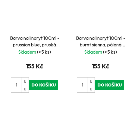
Barva na linoryt 100ml -
Barva na linoryt 100ml -
prussian blue, pruská
burnt sienna, pálená
modrá
hnědá
Skladem
(>5 ks)
Skladem
(>5 ks)
155 Kč
155 Kč
DO KOŠÍKU
DO KOŠÍKU