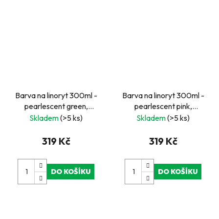
Barva na linoryt 300ml -
Barva na linoryt 300ml -
pearlescent green,
pearlescent pink,
perleťová zelená
perleťová růžová
Skladem
(>5 ks)
Skladem
(>5 ks)
319 Kč
319 Kč
DO KOŠÍKU
DO KOŠÍKU