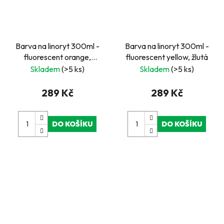
Barva na linoryt 300ml -
Barva na linoryt 300ml -
fluorescent orange,
fluorescent yellow, žlutá
oranžová
Skladem
(>5 ks)
Skladem
(>5 ks)
289 Kč
289 Kč
DO KOŠÍKU
DO KOŠÍKU