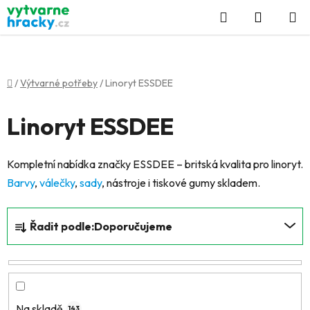
Přejít
Hledat
NÁKUP
na
KOŠÍK
obsah
Domů
/
Výtvarné potřeby
/
Linoryt ESSDEE
Linoryt ESSDEE
Kompletní nabídka značky ESSDEE – britská kvalita pro linoryt.
Barvy
,
válečky
,
sady
, nástroje i tiskové gumy skladem.
Ř
Řadit podle:
Doporučujeme
a
z
e
n
í
Na skladě
143