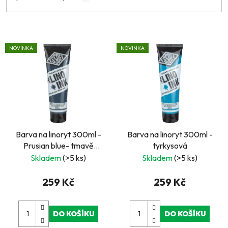
V
NOVINKA
NOVINKA
ý
p
i
s
p
r
Barva na linoryt 300ml -
Barva na linoryt 300ml -
o
Prusian blue- tmavě
tyrkysová
d
modrá
Skladem
(>5 ks)
Skladem
(>5 ks)
u
k
259 Kč
259 Kč
t
ů
DO KOŠÍKU
DO KOŠÍKU