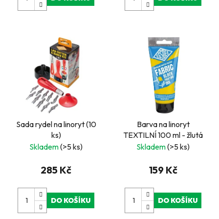
Sada rydel na linoryt (10
Barva na linoryt
ks)
TEXTILNÍ 100 ml - žlutá
Skladem
(>5 ks)
Skladem
(>5 ks)
285 Kč
159 Kč
DO KOŠÍKU
DO KOŠÍKU