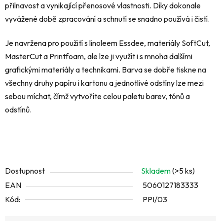
přilnavost a vynikající přenosové vlastnosti.
Díky dokonale
vyvážené době zpracování a schnutí se snadno používá i čistí.
Je navržena pro použití s linoleem Essdee, materiály SoftCut,
MasterCut a Printfoam, ale lze ji využít i s mnoha dalšími
grafickými materiály a technikami.
Barva se dobře tiskne na
všechny druhy papíru i kartonu a jednotlivé odstíny lze mezi
sebou míchat, čímž vytvoříte celou paletu barev, tónů a
odstínů.
Dostupnost
Skladem
(>5 ks)
EAN
5060127183333
Kód:
PPI/03