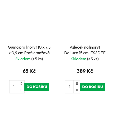
Guma pro linoryt 10 x 7,5
Váleček na linoryt
x 0,9 cm Profi oranžová
DeLuxe 15 cm, ESSDEE
Skladem
(>5 ks)
Skladem
(>5 ks)
65 Kč
389 Kč
DO KOŠÍKU
DO KOŠÍKU