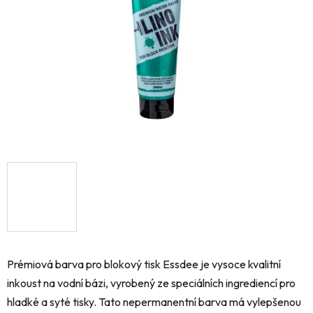
hvězdiček.
Prémiová barva pro blokový tisk Essdee je vysoce kvalitní
inkoust na vodní bázi, vyrobený ze speciálních ingrediencí pro
hladké a syté tisky.
Tato nepermanentní barva má vylepšenou