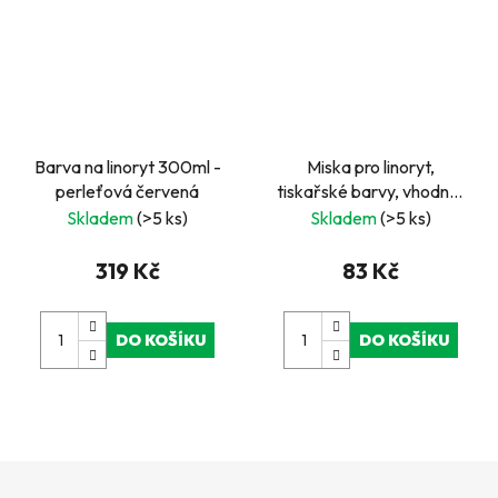
Barva na linoryt 300ml -
Miska pro linoryt,
perleťová červená
tiskařské barvy, vhodná i
pro korálky
Skladem
(>5 ks)
Skladem
(>5 ks)
319 Kč
83 Kč
DO KOŠÍKU
DO KOŠÍKU
Z