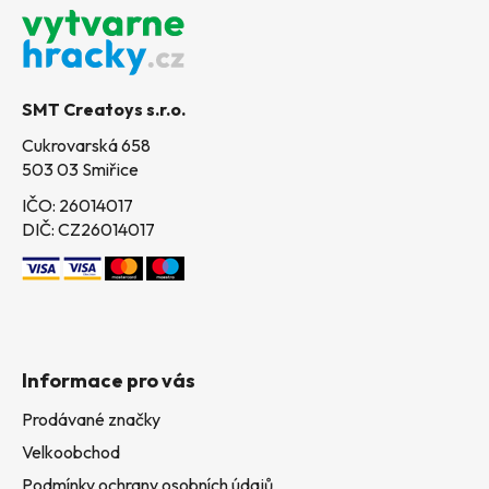
á
p
a
t
SMT Creatoys s.r.o.
í
Cukrovarská 658
503 03 Smiřice
IČO: 26014017
DIČ: CZ26014017
Informace pro vás
Prodávané značky
Velkoobchod
Podmínky ochrany osobních údajů