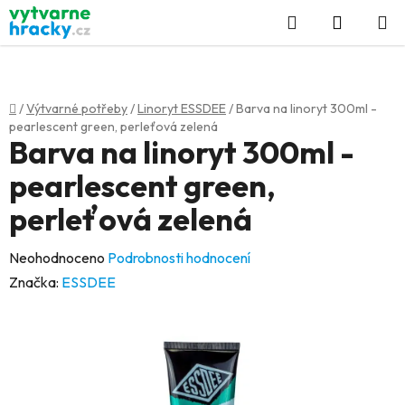
Přejít
Hledat
NÁKUP
na
KOŠÍK
obsah
Domů
/
Výtvarné potřeby
/
Linoryt ESSDEE
/
Barva na linoryt 300ml -
pearlescent green, perleťová zelená
Barva na linoryt 300ml -
pearlescent green,
perleťová zelená
Průměrné
Neohodnoceno
Podrobnosti hodnocení
hodnocení
Značka:
ESSDEE
produktu
je
0,0
z
5