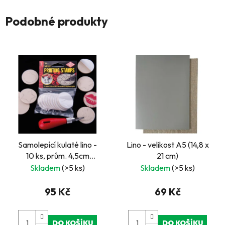
Podobné produkty
Samolepící kulaté lino -
Lino - velikost A5 (14,8 x
10 ks, prům. 4,5cm
21 cm)
Master cut
Skladem
(>5 ks)
Skladem
(>5 ks)
95 Kč
69 Kč
DO KOŠÍKU
DO KOŠÍKU