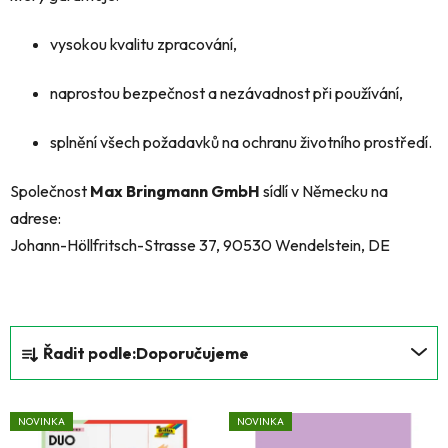
vysokou kvalitu zpracování,
naprostou bezpečnost a nezávadnost při používání,
splnění všech požadavků na ochranu životního prostředí.
Společnost
Max Bringmann GmbH
sídlí v Německu na
adrese:
Johann-Höllfritsch-Strasse 37, 90530 Wendelstein, DE
Ř
Řadit podle:
Doporučujeme
a
z
V
e
NOVINKA
NOVINKA
ý
n