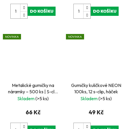
DO KOŠÍKU
DO KOŠÍKU
NOVINKA
NOVINKA
Metalické gumičky na
Gumičky kuličkové NEON
náramky – 500 ks | S-clip
100ks, 12 s-clip, háček
spony a háček
Skladem
(>5 ks)
Skladem
(>5 ks)
66 Kč
49 Kč