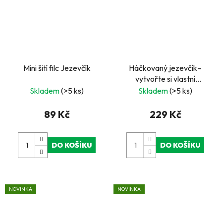
Mini šití filc Jezevčík
Háčkovaný jezevčík–
vytvořte si vlastní
dekoraci
Skladem
(>5 ks)
Skladem
(>5 ks)
89 Kč
229 Kč
DO KOŠÍKU
DO KOŠÍKU
NOVINKA
NOVINKA