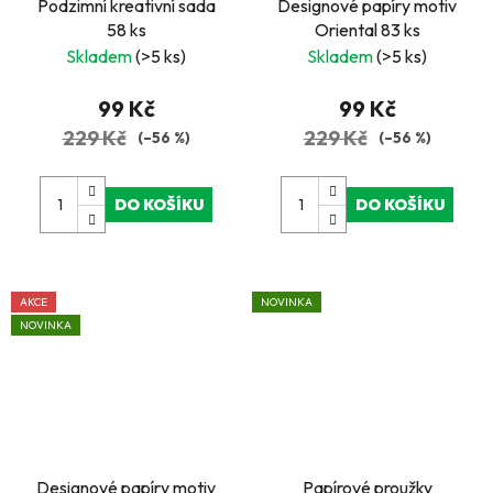
Podzimní kreativní sada
Designové papíry motiv
58 ks
Oriental 83 ks
Skladem
(>5 ks)
Skladem
(>5 ks)
99 Kč
99 Kč
229 Kč
229 Kč
(–56 %)
(–56 %)
DO KOŠÍKU
DO KOŠÍKU
AKCE
NOVINKA
NOVINKA
Designové papíry motiv
Papírové proužky