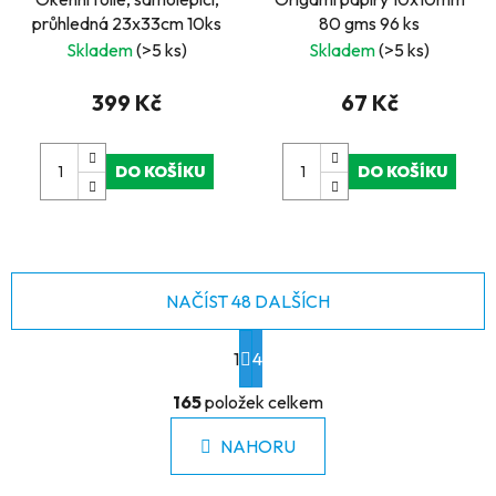
průhledná 23x33cm 10ks
80 gms 96 ks
Skladem
(>5 ks)
Skladem
(>5 ks)
399 Kč
67 Kč
DO KOŠÍKU
DO KOŠÍKU
NAČÍST 48 DALŠÍCH
S
1
t
4
r
O
á
165
položek celkem
v
n
l
k
NAHORU
á
o
d
v