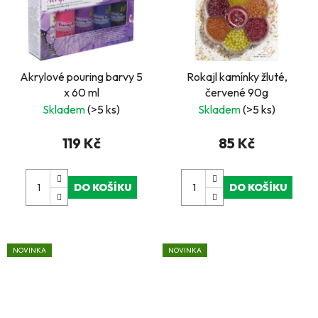
Akrylové pouring barvy 5
Rokajl kamínky žluté,
x 60 ml
červené 90g
Skladem
(>5 ks)
Skladem
(>5 ks)
119 Kč
85 Kč
DO KOŠÍKU
DO KOŠÍKU
NOVINKA
NOVINKA