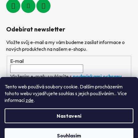
Odebírat newsletter
Vložte svůj e-mail a my vám budeme zasílat informace o
nových produktech na našem e-shopu.
E-mail
Vložením e-mailu souhlasíte s
podmínkami ochrany
osobních údajů
Tento web používá soubory cookie. Dalším procházením
tohoto webu vyjadřujete souhlas s jejich používáním.. Více
PŘIHLÁSIT SE
informací
zde
.
Nastavení
Vytvořil Shoptet
&
PekneWeby
Souhlasím
Copyright 2026
Výtvarné hračky
. Všechna práva