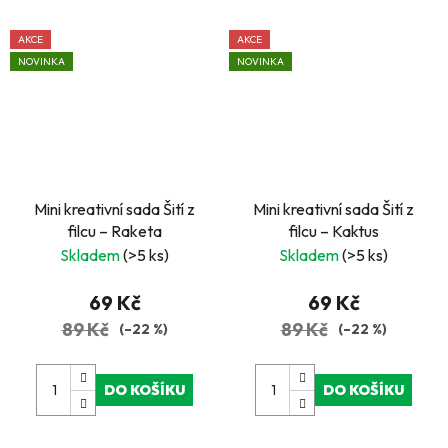
AKCE
AKCE
NOVINKA
NOVINKA
Mini kreativní sada Šití z
Mini kreativní sada Šití z
filcu – Raketa
filcu – Kaktus
Skladem
(>5 ks)
Skladem
(>5 ks)
69 Kč
69 Kč
89 Kč
89 Kč
(–22 %)
(–22 %)
DO KOŠÍKU
DO KOŠÍKU