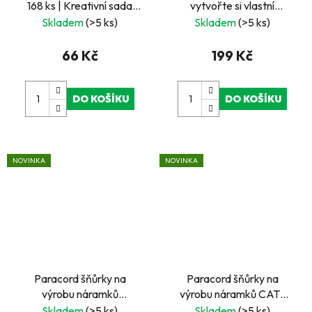
168 ks | Kreativní sada
vytvořte si vlastní
pro quilling, dekorace a
roztomilou dekoraci
Skladem
(>5 ks)
Skladem
(>5 ks)
papírové tvoření
66 Kč
199 Kč
DO KOŠÍKU
DO KOŠÍKU
NOVINKA
NOVINKA
Paracord šňůrky na
Paracord šňůrky na
výrobu náramků
výrobu náramků CATS
Camouflage – kreativní
EYE – kreativní sada 3 ×
Skladem
(>5 ks)
Skladem
(>5 ks)