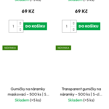
sada 3 × 3 m
3 m
69 Kč
69 Kč
DO KOŠÍKU
DO KOŠÍKU
NOVINKA
NOVINKA
Gumičky na náramky
Transparent gumičky na
maskovací – 500 ks | S-
náramky – 500 ks | S-clip
clip spony a háček
spony a háček
Skladem
(>5 ks)
Skladem
(>5 ks)