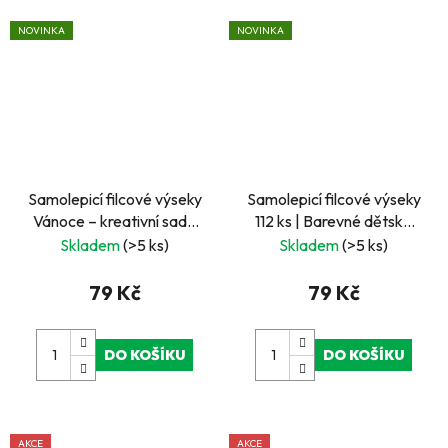
NOVINKA
NOVINKA
Samolepicí filcové výseky
Samolepicí filcové výseky
Vánoce – kreativní sada
112 ks | Barevné dětské
pro vánoční tvoření
motivy pro scrapbooking,
Skladem
(>5 ks)
Skladem
(>5 ks)
přáníčka a kreativní
tvoření | LGA Tested
79 Kč
79 Kč
DO KOŠÍKU
DO KOŠÍKU
AKCE
AKCE