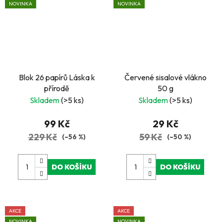
NOVINKA
NOVINKA
Blok 26 papírů Láska k
Červené sisalové vlákno
přírodě
50 g
Skladem
(>5 ks)
Skladem
(>5 ks)
99 Kč
29 Kč
229 Kč
59 Kč
(–56 %)
(–50 %)
DO KOŠÍKU
DO KOŠÍKU
AKCE
AKCE
NOVINKA
NOVINKA