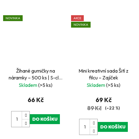
NOVINKA
AKCE
NOVINKA
Žíhané gumičky na
Mini kreativní sada Šití z
náramky – 500 ks | S-clip
filcu – Zajíček
spony a háček
Skladem
(>5 ks)
Skladem
(>5 ks)
66 Kč
69 Kč
89 Kč
(–22 %)
DO KOŠÍKU
DO KOŠÍKU