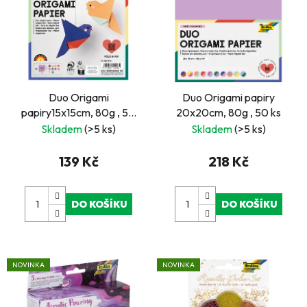
p
í
i
p
s
r
p
o
r
d
Duo Origami
Duo Origami papiry
o
u
papiry15x15cm, 80g , 50
20x20cm, 80g , 50 ks
d
k
ks
Skladem
(>5 ks)
Skladem
(>5 ks)
u
t
k
ů
139 Kč
218 Kč
t
ů
DO KOŠÍKU
DO KOŠÍKU
NOVINKA
NOVINKA