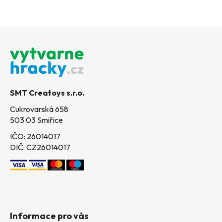
a
á
c
n
í
í
Z
p
á
r
p
v
k
a
y
t
v
SMT Creatoys s.r.o.
í
ý
Cukrovarská 658
p
503 03 Smiřice
i
s
IČO: 26014017
u
DIČ: CZ26014017
Informace pro vás