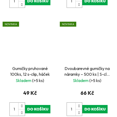
DO KOŠÍKU
DO KOŠÍKU
NOVINKA
NOVINKA
Gumičky pruhované
Dvoubarevné gumičky na
100ks, 12 s-clip, háček
náramky – 500 ks | S-clip
spony a háček
Skladem
(>5 ks)
Skladem
(>5 ks)
49 Kč
66 Kč
DO KOŠÍKU
DO KOŠÍKU