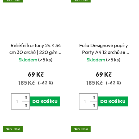
Reliéfní kartony 24 × 34
Folia Designové papíry
cm 30 archů | 220 g/m² |
Party A4 12 archů se
3D motivy růží, srdcí a
třpytkami | 150 g/m²
Skladem
(>5 ks)
Skladem
(>5 ks)
ornamentů | LGA Tested
69 Kč
69 Kč
185 Kč
185 Kč
(–62 %)
(–62 %)
DO KOŠÍKU
DO KOŠÍKU
NOVINKA
NOVINKA