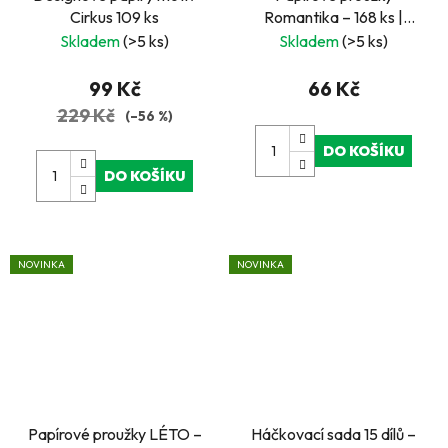
Cirkus 109 ks
Romantika – 168 ks |
Kreativní sada pro
Skladem
(>5 ks)
Skladem
(>5 ks)
quilling, dekorace a
papírové tvoření
99 Kč
66 Kč
229 Kč
(–56 %)
DO KOŠÍKU
DO KOŠÍKU
NOVINKA
NOVINKA
Papírové proužky LÉTO –
Háčkovací sada 15 dílů –