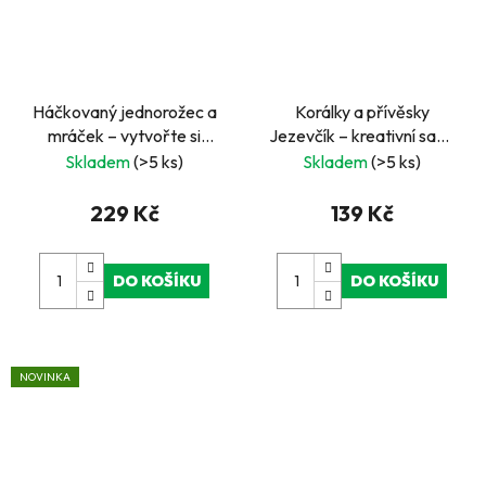
Háčkovaný jednorožec a
Korálky a přívěsky
mráček – vytvořte si
Jezevčík – kreativní sada
vlastní roztomilou
pro výrobu originálních
Skladem
(>5 ks)
Skladem
(>5 ks)
dekoraci
šperků
229 Kč
139 Kč
DO KOŠÍKU
DO KOŠÍKU
NOVINKA