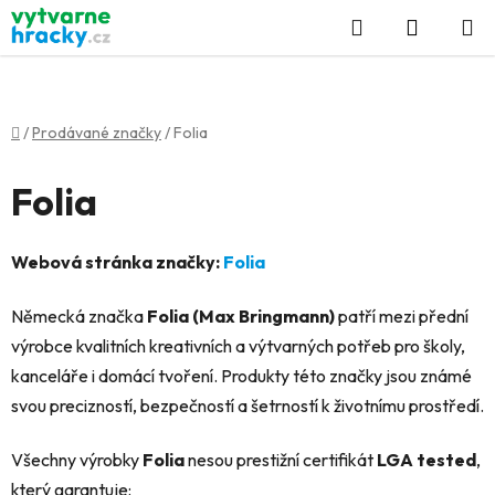
Přejít
Hledat
NÁKUP
na
KOŠÍK
obsah
Domů
/
Prodávané značky
/
Folia
Folia
Webová stránka značky:
Folia
Německá značka
Folia (Max Bringmann)
patří mezi přední
výrobce kvalitních kreativních a výtvarných potřeb pro školy,
kanceláře i domácí tvoření. Produkty této značky jsou známé
svou precizností, bezpečností a šetrností k životnímu prostředí.
Všechny výrobky
Folia
nesou prestižní certifikát
LGA tested
,
který garantuje: