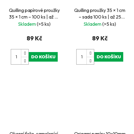
Quilling papírové proužky
Quilling proužky 35 × 1 cm
35 × 1 cm – 100 ks | až 25
– sada 100 ks | až 25
hvězd 4 × 4 cm
hvězd 4 × 4 cm
Skladem
(>5 ks)
Skladem
(>5 ks)
89 Kč
89 Kč
DO KOŠÍKU
DO KOŠÍKU
Okenní folie, samolepící,
Origami papíry 10x10mm