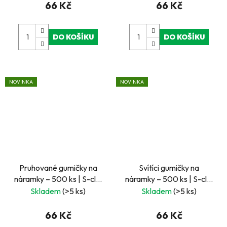
66 Kč
66 Kč
DO KOŠÍKU
DO KOŠÍKU
NOVINKA
NOVINKA
Pruhované gumičky na
Svítíci gumičky na
náramky – 500 ks | S-clip
náramky – 500 ks | S-clip
spony a háček
spony a háček
Skladem
(>5 ks)
Skladem
(>5 ks)
66 Kč
66 Kč