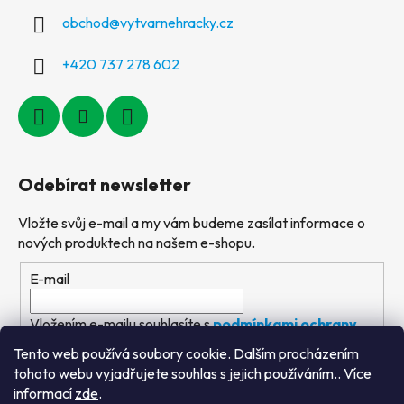
obchod
@
vytvarnehracky.cz
+420 737 278 602
Odebírat newsletter
Vložte svůj e-mail a my vám budeme zasílat informace o
nových produktech na našem e-shopu.
E-mail
Vložením e-mailu souhlasíte s
podmínkami ochrany
osobních údajů
Tento web používá soubory cookie. Dalším procházením
tohoto webu vyjadřujete souhlas s jejich používáním.. Více
PŘIHLÁSIT SE
informací
zde
.