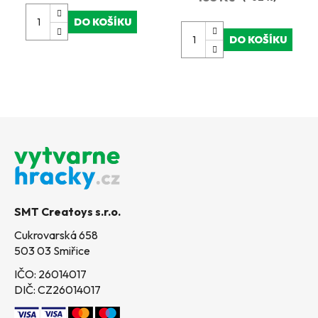
DO KOŠÍKU
DO KOŠÍKU
Z
á
p
a
t
SMT Creatoys s.r.o.
í
Cukrovarská 658
503 03 Smiřice
IČO: 26014017
DIČ: CZ26014017