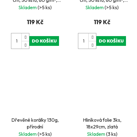
cm, 50 listů, 80 g/m²,
cm, 50 listů, 80 g/m²,
INTENSIV
DĚTSKÉ
Skladem
(>5 ks)
Skladem
(>5 ks)
119 Kč
119 Kč
DO KOŠÍKU
DO KOŠÍKU
Dřevěné korálky 130g,
Hliníková folie 3ks,
přírodní
18x29cm, zlatá
Skladem
(>5 ks)
Skladem
(3 ks)