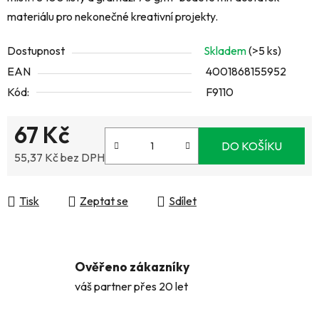
materiálu pro nekonečné kreativní projekty.
Dostupnost
Skladem
(>5 ks)
EAN
4001868155952
Kód:
F9110
67 Kč
DO KOŠÍKU
55,37 Kč bez DPH
Měrná cena:
Tisk
Zeptat se
Sdílet
Ověřeno zákazníky
váš partner přes 20 let