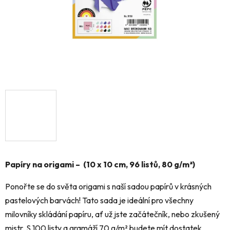
Papíry na origami – (10 x 10 cm, 96 listů, 80 g/m²)
Ponořte se do světa origami s naší sadou papírů v krásných
pastelových barvách! Tato sada je ideální pro všechny
milovníky skládání papíru, ať už jste začátečník, nebo zkušený
mistr. S 100 listy a gramáží 70 g/m² budete mít dostatek