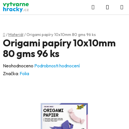
Přejít
Hledat
NÁKUP
na
KOŠÍK
obsah
Domů
/
Materiál
/
Origami papíry 10x10mm 80 gms 96 ks
Origami papíry 10x10mm
80 gms 96 ks
Průměrné
Neohodnoceno
Podrobnosti hodnocení
hodnocení
Značka:
Folia
produktu
je
0,0
z
5
hvězdiček.