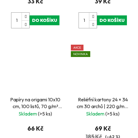
33 Kč
39 Kč
DO KOŠÍKU
DO KOŠÍKU
AKCE
NOVINKA
Papíry na origami 10x10
Reliéfní kartony 24 × 34
cm, 100 listů, 70 g/m²
cm 30 archů | 220 g/m² |
PASTEL
3D motivy růží, srdcí a
Skladem
(>5 ks)
Skladem
(>5 ks)
ornamentů | LGA Tested
66 Kč
69 Kč
185 Kč
(–62 %)