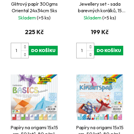
Glitrový papír 300gms
Jewellery set - sada
Oriental 24x34cm 5ks
barevných korálků, 15
druhů
Skladem
(>5 ks)
Skladem
(>5 ks)
225 Kč
199 Kč
DO KOŠÍKU
DO KOŠÍKU
Papíry na origami 15x15
Papíry na origami 15x15