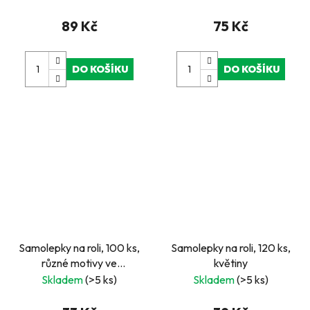
89 Kč
75 Kč
DO KOŠÍKU
DO KOŠÍKU
Samolepky na roli, 100 ks,
Samolepky na roli, 120 ks,
různé motivy ve
květiny
známkovém rámečku,
Skladem
(>5 ks)
Skladem
(>5 ks)
modré