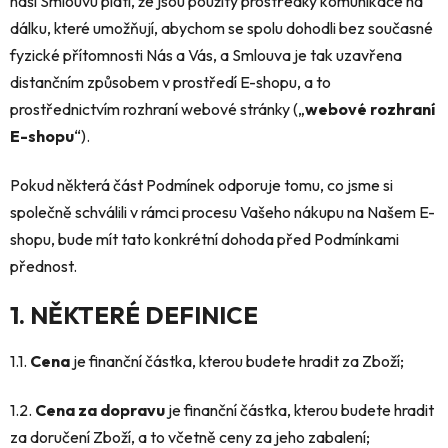
naši Smlouvu platí, že jsou použity prostředky komunikace na
dálku, které umožňují, abychom se spolu dohodli bez současné
fyzické přítomnosti Nás a Vás, a Smlouva je tak uzavřena
distančním způsobem v prostředí E-shopu, a to
prostřednictvím rozhraní webové stránky („
webové rozhraní
E-shopu
“).
Pokud některá část Podmínek odporuje tomu, co jsme si
společně schválili v rámci procesu Vašeho nákupu na Našem E-
shopu, bude mít tato konkrétní dohoda před Podmínkami
přednost.
1. NĚKTERÉ DEFINICE
1.1.
Cena
je finanční částka, kterou budete hradit za Zboží;
1.2.
Cena za dopravu
je finanční částka, kterou budete hradit
za doručení Zboží, a to včetně ceny za jeho zabalení;