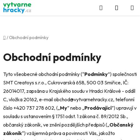
Přejít
Hledat
NÁKUP
na
KOŠÍK
obsah
Domů
/
Obchodní podmínky
Obchodní podmínky
Tyto všeobecné obchodní podmínky (“
Podmínky
”) společnosti
SMT Creatoys s.r.o., Cukrovarská 658, 500 03 Smiřice, IČ:
26014017, zapsána u Krajského soudu v Hradci Králové - oddíl
C, vložka 20162, e-mail obchod@vytvarnehracky.cz, telefonní
číslo +420 737 278 602, („
My
” nebo „
Prodávající
”) upravují v
souladu s ustanovením § 1751 odst. 1 zákona č. 89/2012 Sb.,
občanský zákoník, ve znění pozdějších předpisů („
Občanský
zákoník
“) vzájemná práva a povinnosti Vás, jakožto