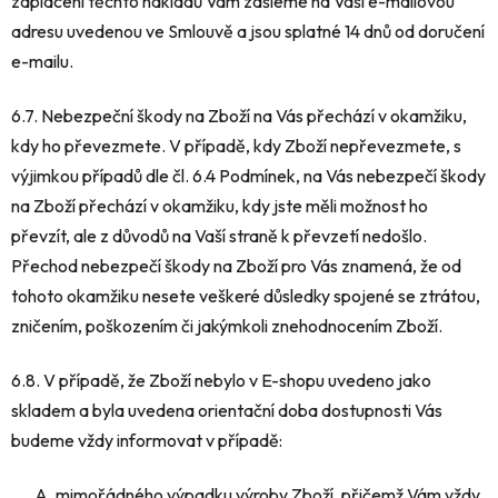
zaplacení těchto nákladů Vám zašleme na Vaši e-mailovou
adresu uvedenou ve Smlouvě a jsou splatné 14 dnů od doručení
e-mailu.
6.7. Nebezpeční škody na Zboží na Vás přechází v okamžiku,
kdy ho převezmete. V případě, kdy Zboží nepřevezmete, s
výjimkou případů dle čl. 6.4 Podmínek, na Vás nebezpečí škody
na Zboží přechází v okamžiku, kdy jste měli možnost ho
převzít, ale z důvodů na Vaší straně k převzetí nedošlo.
Přechod nebezpečí škody na Zboží pro Vás znamená, že od
tohoto okamžiku nesete veškeré důsledky spojené se ztrátou,
zničením, poškozením či jakýmkoli znehodnocením Zboží.
6.8. V případě, že Zboží nebylo v E-shopu uvedeno jako
skladem a byla uvedena orientační doba dostupnosti Vás
budeme vždy informovat v případě:
mimořádného výpadku výroby Zboží, přičemž Vám vždy