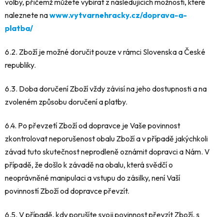
volby, přičemž můžete vybírat z následujících možností, které
naleznete na
www.vytvarnehracky.cz/doprava-a-
platba/
6.2. Zboží je možné doručit pouze v rámci Slovenska a České
republiky.
6.3. Doba doručení Zboží vždy závisí na jeho dostupnosti a na
zvoleném způsobu doručení a platby.
6.4. Po převzetí Zboží od dopravce je Vaše povinnost
zkontrolovat neporušenost obalu Zboží a v případě jakýchkoli
závad tuto skutečnost neprodleně oznámit dopravci a Nám. V
případě, že došlo k závadě na obalu, která svědčí o
neoprávněné manipulaci a vstupu do zásilky, není Vaší
povinností Zboží od dopravce převzít.
6.5. V případě, kdy porušíte svoji povinnost převzít Zboží, s