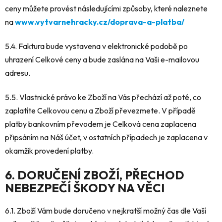
ceny můžete provést následujícími způsoby, které naleznete
na
www.vytvarnehracky.cz/doprava-a-platba/
5.4. Faktura bude vystavena v elektronické podobě po
uhrazení Celkové ceny a bude zaslána na Vaši e-mailovou
adresu.
5.5. Vlastnické právo ke Zboží na Vás přechází až poté, co
zaplatíte Celkovou cenu a Zboží převezmete. V případě
platby bankovním převodem je Celková cena zaplacena
připsáním na Náš účet, v ostatních případech je zaplacena v
okamžik provedení platby.
6. DORUČENÍ ZBOŽÍ, PŘECHOD
NEBEZPEČÍ ŠKODY NA VĚCI
6.1. Zboží Vám bude doručeno v nejkratší možný čas dle Vaší