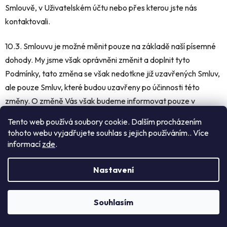
Smlouvě, v Uživatelském účtu nebo přes kterou jste nás
kontaktovali.
10.3. Smlouvu je možné měnit pouze na základě naší písemné
dohody. My jsme však oprávněni změnit a doplnit tyto
Podmínky, tato změna se však nedotkne již uzavřených Smluv,
ale pouze Smluv, které budou uzavřeny po účinnosti této
změny. O změně Vás však budeme informovat pouze v
případě, že Vám na základě Smlouvy máme dodávat Zboží
Tento web používá soubory cookie. Dalším procházením
pravidelně a opakovaně. Informace o změně Vám zašleme na
tohoto webu vyjadřujete souhlas s jejich používáním.. Více
Vaši e-mailovou adresu nejméně 14 dní před účinností této
informací
zde
.
změny. Pokud od Vás do 14 dnů od zaslání informace o změně
neobdržíme výpověď uzavřené Smlouvy na pravidelné a
Nastavení
opakované dodávky Zboží, stávají se nové podmínky součástí
naší Smlouvy a uplatní se na další dodávku Zboží následující po
Souhlasím
účinnosti změny. Výpovědní doba v případě, že výpověď
podáte, činí 2 měsíce.