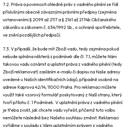
7.2. Práva a povinnosti ohledně práv z vadného plnění se řídí
příslušnými obecně závaznými právními předpisy (zejména
ustanoveními § 2099 až 2117 a § 2161 až 2174b Občanského
zákoníku a zákonem č. 634/1992 Sb., o ochraně spotřebitele,
ve znění pozdějších předpisů).
7.3. V případě, že bude mít Zboží vadu, tedy zejména pokud
nebude splněna některá z podmínek dle čl. 7.1, můžete Nám
takovou vadu oznámit a uplatnit práva z vadného plnění (tedy
Zboží reklamovat) zasláním e-mailu či dopisu na Naše adresy
uvedené u Našich identifikačních údajů, případně osobně na
adrese Kaprova 42/14, 11000 Praha. Pro reklamaci můžete
využít také vzorový formulář poskytovaný z Naší strany, který
tvoří přílohu č. 1 Podmínek. V uplatnění práva z vadného plnění
je třeba zvolit, jak chcete vadu vyřešit, přičemž tuto volbu
nemůžete následně bez Našeho souhlasu změnit. Reklamaci
vyřídíme v souladu s Vámi uplatněným právem z vadného