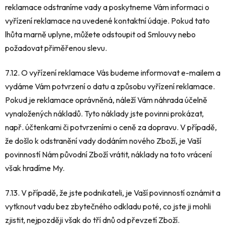
reklamace odstraníme vady a poskytneme Vám informaci o
vyřízení reklamace na uvedené kontaktní údaje. Pokud tato
lhůta marně uplyne, můžete odstoupit od Smlouvy nebo
požadovat přiměřenou slevu.
7.12. O vyřízení reklamace Vás budeme informovat e-mailem a
vydáme Vám potvrzení o datu a způsobu vyřízení reklamace.
Pokud je reklamace oprávněná, náleží Vám náhrada účelně
vynaložených nákladů. Tyto náklady jste povinni prokázat,
např. účtenkami či potvrzeními o ceně za dopravu. V případě,
že došlo k odstranění vady dodáním nového Zboží, je Vaší
povinností Nám původní Zboží vrátit, náklady na toto vrácení
však hradíme My.
7.13. V případě, že jste podnikateli, je Vaší povinností oznámit a
vytknout vadu bez zbytečného odkladu poté, co jste ji mohli
zjistit, nejpozději však do tří dnů od převzetí Zboží.