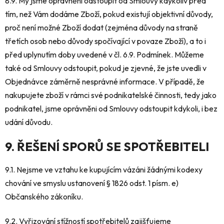
8.9. My jsme oprávněni odstoupit od Smlouvy kdykoliv před
tím, než Vám dodáme Zboží, pokud existují objektivní důvody,
proč není možné Zboží dodat (zejména důvody na straně
třetích osob nebo důvody spočívající v povaze Zboží), a to i
před uplynutím doby uvedené v čl. 6.9. Podmínek. Můžeme
také od Smlouvy odstoupit, pokud je zjevné, že jste uvedli v
Objednávce záměrně nesprávné informace. V případě, že
nakupujete zboží v rámci své podnikatelské činnosti, tedy jako
podnikatel, jsme oprávněni od Smlouvy odstoupit kdykoli, i bez
udání důvodu.
9. ŘEŠENÍ SPORŮ SE SPOTŘEBITELI
9.1. Nejsme ve vztahu ke kupujícím vázáni žádnými kodexy
chování ve smyslu ustanovení § 1826 odst. 1 písm. e)
Občanského zákoníku.
9.2. Vyřizování stížností spotřebitelů zajišťujeme