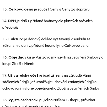
1.3.
Celková cena
je součet Ceny a Ceny za dopravu;
1.4.
DPH
je daň z přidané hodnoty dle platných právních
předpisů;
1.5.
Faktura
je daňový doklad vystavený v souladu se
zákonem o dani z přidané hodnoty na Celkovou cenu;
1.6.
Objednávka
je Váš závazný návrh na uzavření Smlouvy o
koupi Zboží s Námi;
1.7.
Uživatelský účet
je účet zřízený na základě Vámi
sdělených údajů, jež umožňuje uchování zadaných údajů a
uchovávání historie objednaného Zboží a uzavřených Smluv;
1.8.
Vy
jste osoba nakupující na Našem E-shopu, právními
předpisy označovaná jako kupující;