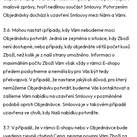
mailové zprávy, tvoří nedílnou součást Smlouvy. Potvrzením
Objednávky dochází k uzavření Smlouvy mezi Námi a Vámi.
3.6. Mohou nastat i případy, kdy Vám nebudeme moci
Objednávku potvrdit. Jedná se zejména o situace, kdy Zboží
není dostupné, nebo případy, kdy objednáte větší počet kusů
Zboží, než kolik je z naší strany umožněno. Informaci o
maximálním počtu Zboží Vám však vždy v rámci E-shopu
předem poskytneme a neměla by pro Vás být tedy
překvapivá. V případě, že nastane jakýkoli důvod, pro který
nemůžeme Objednávku potvrdit, budeme Vás kontaktovat a
zašleme Vám nabídku na uzavření Smlouvy v pozměněné
podobě oproti Objednávce. Smlouva je v takovém případě
uzavřena ve chvíli, kdy Naši nabídku potvrdíte.
3.7. V případě, že v rámci E-shopu nebo v Objednávce bude
uvedena zjevně chybná Cena, nejsme povinni Vám Zboží za