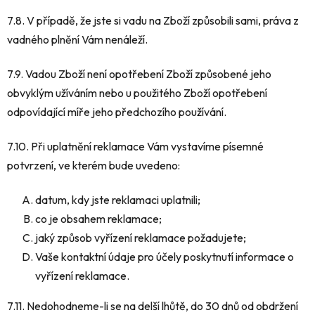
7.8. V případě, že jste si vadu na Zboží způsobili sami, práva z
vadného plnění Vám nenáleží.
7.9. Vadou Zboží není opotřebení Zboží způsobené jeho
obvyklým užíváním nebo u použitého Zboží opotřebení
odpovídající míře jeho předchozího používání.
7.10. Při uplatnění reklamace Vám vystavíme písemné
potvrzení, ve kterém bude uvedeno:
datum, kdy jste reklamaci uplatnili;
co je obsahem reklamace;
jaký způsob vyřízení reklamace požadujete;
Vaše kontaktní údaje pro účely poskytnutí informace o
vyřízení reklamace.
7.11. Nedohodneme-li se na delší lhůtě, do 30 dnů od obdržení