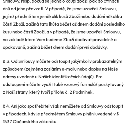
Smlouvy, resp. pokud se jedná o koupi zboží, pak do čtrnácti
dnů od jeho převzetí. V případě, že jsme uzavřeli Smlouvu,
jejímž předmětem je několik kusů Zboží nebo dodání několika
částí Zboží, začíná tato lhůta běžet až dnem dodání posledního
kusu nebo části Zboží, a v případě, že jsme uzavřeli Smlouvu,
na základě které Vám budeme Zboží dodávat pravidelně a
opakovaně, začíná běžet dnem dodání první dodávky.
8.3. Od Smlouvy můžete odstoupit jakýmkoliv prokazatelným
způsobem (zejména zasláním e-mailu nebo dopisu na Naše
adresy uvedené u Našich identifikačních údajů). Pro
odstoupení můžete využít také vzorový formulář poskytovaný
z Naší strany, který tvoří přílohu č. 2 Podmínek.
8.4. Ani jako spotřebitel však nemůžete od Smlouvy odstoupit
v případech, kdy je předmětem Smlouvy plnění uvedené v §
1837 Občanského zákoníku.