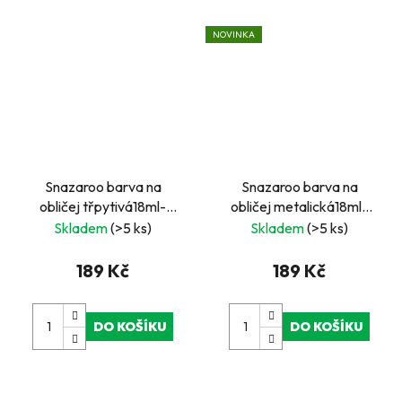
NOVINKA
Snazaroo barva na
Snazaroo barva na
obličej třpytivá18ml-
obličej metalická18ml-
zelená tmavší
měděná
Skladem
(>5 ks)
Skladem
(>5 ks)
189 Kč
189 Kč
DO KOŠÍKU
DO KOŠÍKU