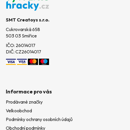
a
t
SMT Creatoys s.r.o.
í
Cukrovarská 658
503 03 Smiřice
IČO: 26014017
DIČ: CZ26014017
Informace pro vás
Prodávané značky
Velkoobchod
Podmínky ochrany osobních údajů
Obchodní podmínky