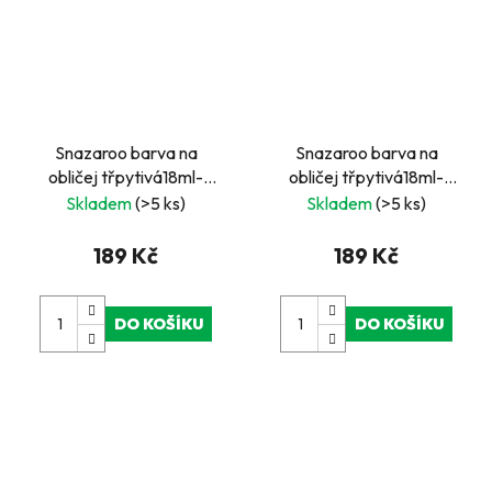
Snazaroo barva na
Snazaroo barva na
obličej třpytivá18ml-
obličej třpytivá18ml-
modrá
zelená světlá
Skladem
(>5 ks)
Skladem
(>5 ks)
189 Kč
189 Kč
DO KOŠÍKU
DO KOŠÍKU