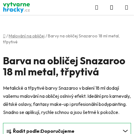
Přejít
Hledat
NÁKUP
na
KOŠÍK
obsah
Domů
/
Malování na obličej
/
Barvy na obličej Snazaroo 18 ml metal,
třpytivé
Barva na obličej Snazaroo
18 ml metal, třpytivá
Metalické a třpytivé barvy Snazaroo v balení 18 ml dodají
vašemu malování na obličej oslnivý efekt. Ideální pro karnevaly,
dětské oslavy, fantasy make-up i profesionální bodypainting.
Snadno se aplikují, rychle schnou a jsou šetrné k pokožce.
Ř
Řadit podle:
Doporučujeme