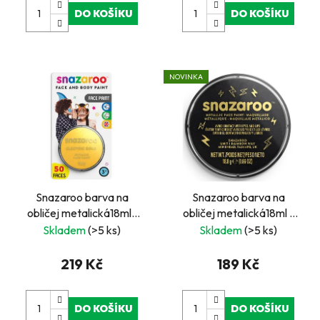
DO KOŠÍKU
DO KOŠÍKU
NOVINKA
Snazaroo barva na
Snazaroo barva na
obličej metalická18ml-
obličej metalická18ml -
zlatá na blistru
černá
Skladem
(>5 ks)
Skladem
(>5 ks)
219 Kč
189 Kč
DO KOŠÍKU
DO KOŠÍKU