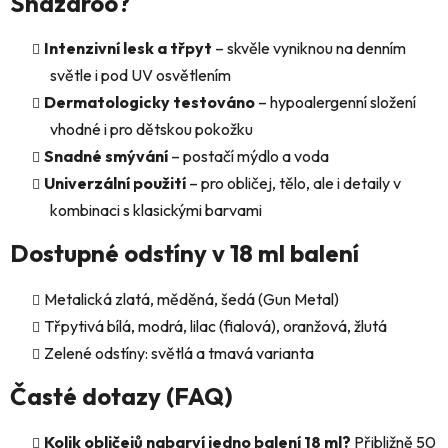
Snazaroo?
d
a
Intenzivní lesk a třpyt
– skvěle vyniknou na denním
c
světle i pod UV osvětlením
í
p
Dermatologicky testováno
– hypoalergenní složení
r
vhodné i pro dětskou pokožku
v
Snadné smývání
– postačí mýdlo a voda
k
Univerzální použití
– pro obličej, tělo, ale i detaily v
y
v
kombinaci s klasickými barvami
ý
Dostupné odstíny v 18 ml balení
p
i
s
Metalická zlatá, měděná, šedá (Gun Metal)
u
Třpytivá bílá, modrá, lilac (fialová), oranžová, žlutá
Zelené odstíny: světlá a tmavá varianta
Časté dotazy (FAQ)
Kolik obličejů nabarví jedno balení 18 ml?
Přibližně 50