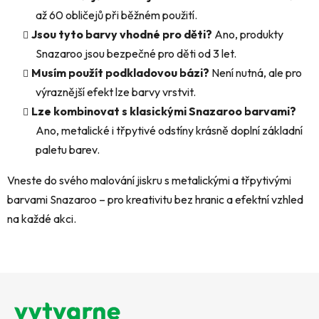
až 60 obličejů při běžném použití.
Jsou tyto barvy vhodné pro děti?
Ano, produkty
Snazaroo jsou bezpečné pro děti od 3 let.
Musím použít podkladovou bázi?
Není nutná, ale pro
výraznější efekt lze barvy vrstvit.
Lze kombinovat s klasickými Snazaroo barvami?
Ano, metalické i třpytivé odstíny krásně doplní základní
paletu barev.
Vneste do svého malování jiskru s metalickými a třpytivými
barvami Snazaroo – pro kreativitu bez hranic a efektní vzhled
na každé akci.
Z
á
p