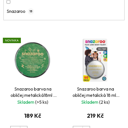
Snazaroo
13
V
NOVINKA
ý
p
i
s
p
r
Snazaroo barva na
Snazaroo barva na
o
obličej metalická18ml -
obličej metalická 18 ml-
d
zelená
stříbrná na blistru
Skladem
(>5 ks)
Skladem
(2 ks)
u
k
189 Kč
219 Kč
t
ů