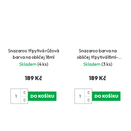
Snazaroo třpytivá růžová
Snazaroo barva na
barva na obličej 18ml
obličej třpytivá18ml-
červená
Skladem
(4 ks)
Skladem
(3 ks)
189 Kč
189 Kč
DO KOŠÍKU
DO KOŠÍKU