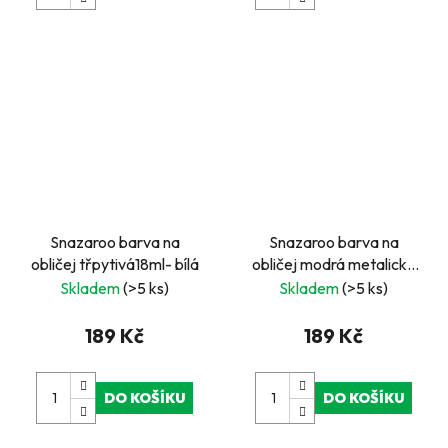
Snazaroo barva na
Snazaroo barva na
obličej třpytivá18ml- bílá
obličej modrá metalická
18ml
Skladem
(>5 ks)
Skladem
(>5 ks)
189 Kč
189 Kč
DO KOŠÍKU
DO KOŠÍKU