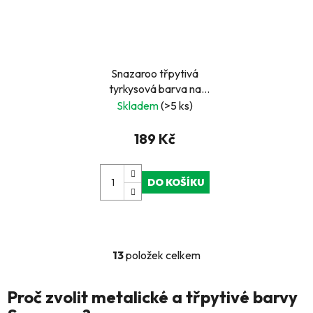
Snazaroo třpytivá
tyrkysová barva na
obličej 18ml
Skladem
(>5 ks)
189 Kč
DO KOŠÍKU
13
položek celkem
O
v
l
Proč zvolit metalické a třpytivé barvy
á