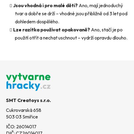
Jsou vhodná i pro malé děti?
Ano, mají jednoduchý
tvar a dobře se drží – vhodné jsou přibližně od 3 let pod
dohledem dospělého.
Lze razítka používat opakovaně?
Ano, stačí je po
použití otřít a nechat uschnout – vydrží opravdu dlouho.
Z
á
p
a
t
SMT Creatoys s.r.o.
í
Cukrovarská 658
503 03 Smiřice
IČO: 26014017
DIČ: CZ26014017