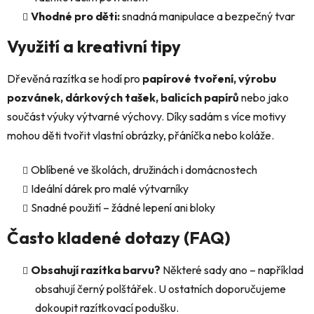
Vhodné pro děti:
snadná manipulace a bezpečný tvar
Využití a kreativní tipy
Dřevěná razítka se hodí pro
papírové tvoření, výrobu
pozvánek, dárkových tašek, balicích papírů
nebo jako
součást výuky výtvarné výchovy. Díky sadám s více motivy
mohou děti tvořit vlastní obrázky, přáníčka nebo koláže.
Oblíbené ve školách, družinách i domácnostech
Ideální dárek pro malé výtvarníky
Snadné použití – žádné lepení ani bloky
Často kladené dotazy (FAQ)
Obsahují razítka barvu?
Některé sady ano – například
obsahují černý polštářek. U ostatních doporučujeme
dokoupit razítkovací podušku.