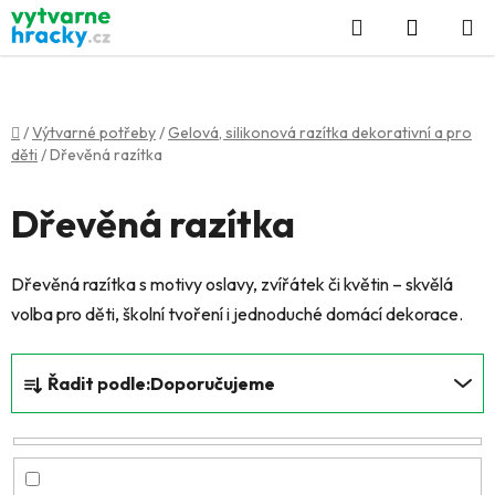
Přejít
Hledat
NÁKUP
na
KOŠÍK
obsah
Domů
/
Výtvarné potřeby
/
Gelová, silikonová razítka dekorativní a pro
děti
/
Dřevěná razítka
Dřevěná razítka
Dřevěná razítka s motivy oslavy, zvířátek či květin – skvělá
volba pro děti, školní tvoření i jednoduché domácí dekorace.
Ř
Řadit podle:
Doporučujeme
a
z
e
n