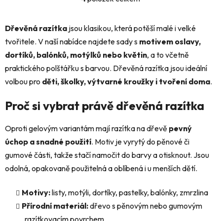
O
v
l
Dřevěná razítka
jsou klasikou, která potěší malé i velké
á
tvořitele. V naší nabídce najdete sady s
motivem oslavy,
d
dortíků, balónků, motýlků nebo květin
, a to včetně
a
c
praktického polštářku s barvou. Dřevěná razítka jsou ideální
í
volbou pro
děti, školky, výtvarné kroužky i tvoření doma
.
p
r
Proč si vybrat právě dřevěná razítka
v
k
Oproti gelovým variantám mají razítka na dřevě
pevný
y
úchop a snadné použití
. Motiv je vyrytý do pěnové či
v
ý
gumové části, takže stačí namočit do barvy a otisknout. Jsou
p
odolná, opakovaně použitelná a oblíbená i u menších dětí.
i
s
Motivy:
listy, motýli, dortíky, pastelky, balónky, zmrzlina
u
Přírodní materiál:
dřevo s pěnovým nebo gumovým
razítkovacím povrchem