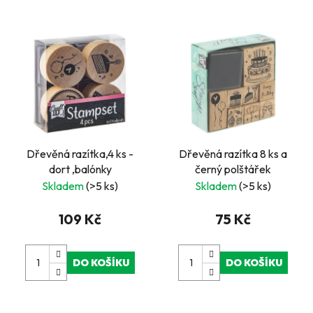
V
ý
p
i
s
p
r
Dřevěná razítka,4 ks -
Dřevěná razítka 8 ks a
o
dort ,balónky
černý polštářek
d
Skladem
(>5 ks)
Skladem
(>5 ks)
u
k
109 Kč
75 Kč
t
ů
DO KOŠÍKU
DO KOŠÍKU