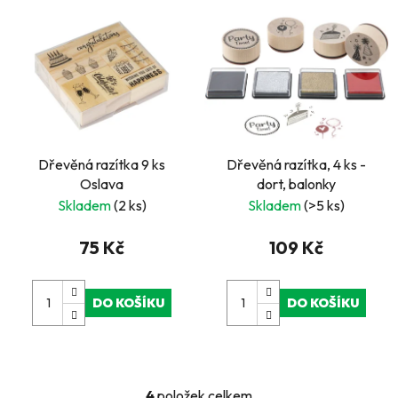
Dřevěná razítka 9 ks
Dřevěná razítka, 4 ks -
Oslava
dort, balonky
Skladem
(2 ks)
Skladem
(>5 ks)
75 Kč
109 Kč
DO KOŠÍKU
DO KOŠÍKU
4
položek celkem