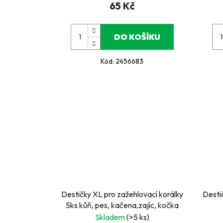
65 Kč
DO KOŠÍKU
Kód:
2456683
Destičky XL pro zažehlovací korálky
Desti
5ks kůň, pes, kačena,zajíc, kočka
Skladem
(>5 ks)