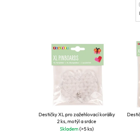
V
ý
p
i
s
p
r
o
d
u
Destičky XL pro zažehlovací korálky
Desti
k
2 ks, motýl a srdce
Skladem
(>5 ks)
t
ů