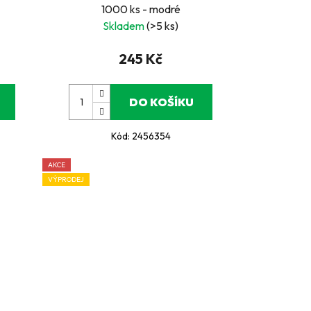
1000 ks - modré
Skladem
(>5 ks)
245 Kč
DO KOŠÍKU
Kód:
2456354
AKCE
VÝPRODEJ