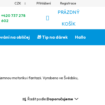
CZK
Přihlášení
Registrace
PRÁZDNÝ
+420 737 278
602
NÁKUPNÍ
KOŠÍK
KOŠÍK
vání na obličej
🎁 Tip na dárek
Halloween🎃
í jemnou motoriku i fantazii. Vyrobeno ve Švédsku,
Ř
Řadit podle:
Doporučujeme
a