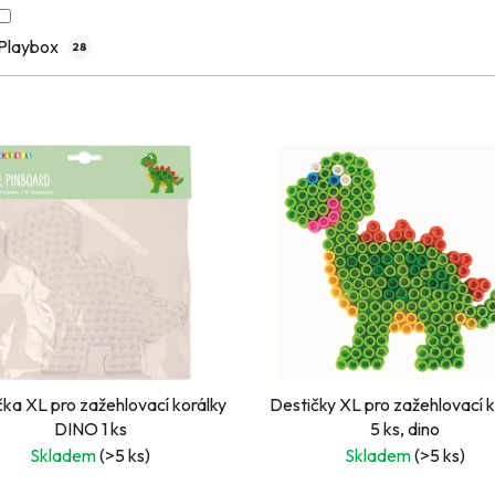
Playbox
28
čka XL pro zažehlovací korálky
Destičky XL pro zažehlovací k
DINO 1 ks
5 ks, dino
Skladem
(>5 ks)
Skladem
(>5 ks)