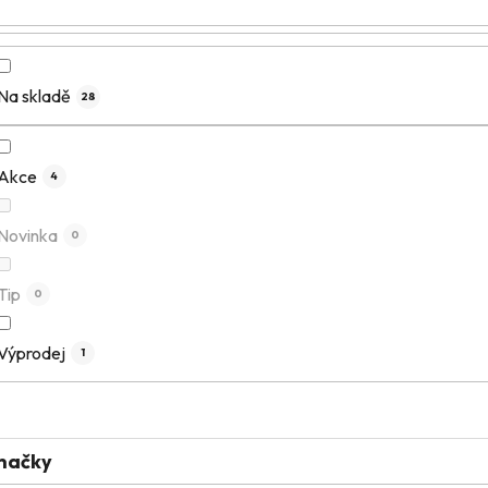
Na skladě
28
Akce
4
Novinka
0
Tip
0
Výprodej
1
načky