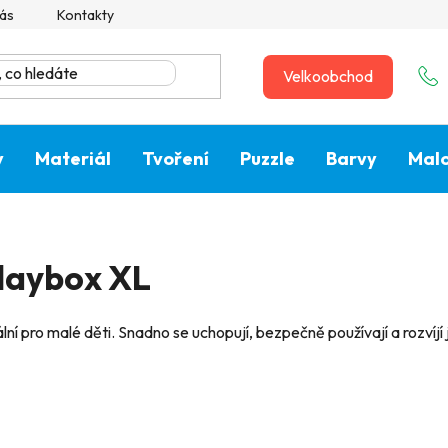
ás
Kontakty
Velkoobchod
y
Materiál
Tvoření
Puzzle
Barvy
Malo
Playbox XL
lní pro malé děti. Snadno se uchopují, bezpečně používají a rozvíj