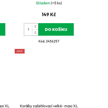
Skladem
(>5 ks)
149 Kč
DO KOŠÍKU
Kód:
2456257
AKCE
axi XL
Korálky zažehlovací velké- maxi XL