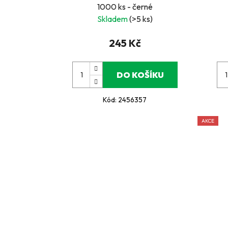
1000 ks - černé
Skladem
(>5 ks)
245 Kč
DO KOŠÍKU
Kód:
2456357
AKCE