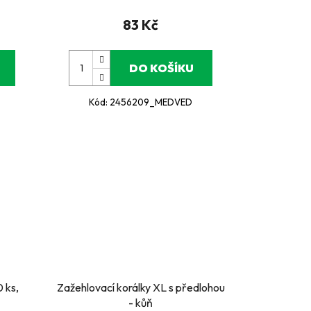
83 Kč
DO KOŠÍKU
Kód:
2456209_MEDVED
 ks,
Zažehlovací korálky XL s předlohou
- kůň