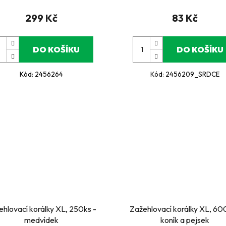
299 Kč
83 Kč
DO KOŠÍKU
DO KOŠÍKU
Kód:
2456264
Kód:
2456209_SRDCE
ehlovací korálky XL, 250ks -
Zažehlovací korálky XL, 600
medvídek
koník a pejsek