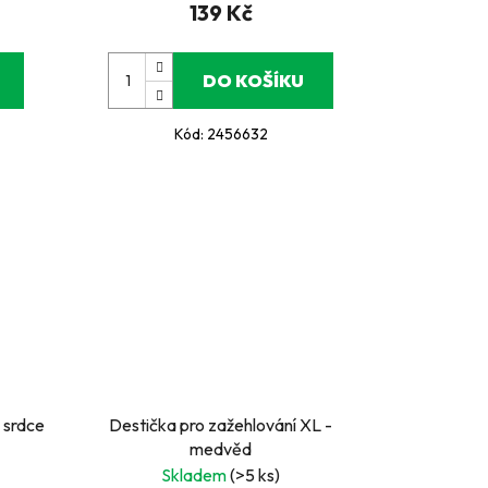
139 Kč
DO KOŠÍKU
Kód:
2456632
 srdce
Destička pro zažehlování XL -
medvěd
Skladem
(>5 ks)