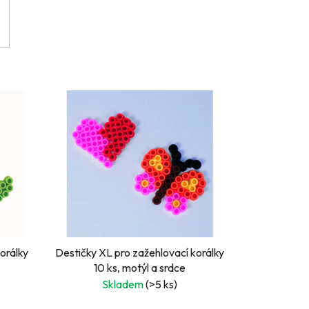
orálky
Destičky XL pro zažehlovací korálky
10 ks, motýl a srdce
Skladem
(>5 ks)