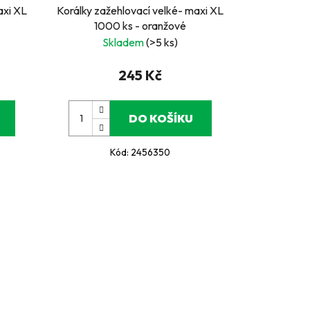
axi XL
Korálky zažehlovací velké- maxi XL
1000 ks - oranžové
Skladem
(>5 ks)
245 Kč
DO KOŠÍKU
Kód:
2456350