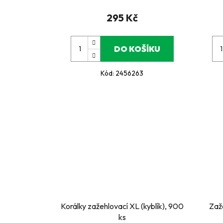
295 Kč
DO KOŠÍKU
Kód:
2456263
Korálky zažehlovací XL (kyblík), 900
Zaž
ks