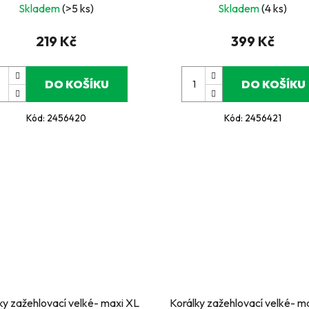
Skladem
(>5 ks)
Skladem
(4 ks)
219 Kč
399 Kč
DO KOŠÍKU
DO KOŠÍKU
Kód:
2456420
Kód:
2456421
ky zažehlovací velké- maxi XL
Korálky zažehlovací velké- m