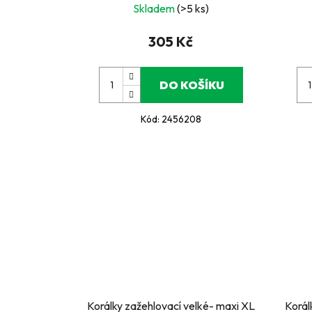
Skladem
(>5 ks)
305 Kč
DO KOŠÍKU
Kód:
2456208
Korálky zažehlovací velké- maxi XL
Korál