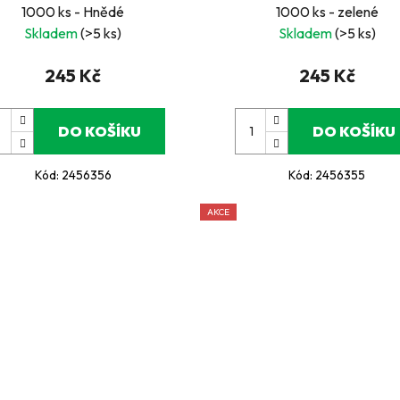
1000 ks - Hnědé
1000 ks - zelené
Skladem
(>5 ks)
Skladem
(>5 ks)
245 Kč
245 Kč
DO KOŠÍKU
DO KOŠÍKU
Kód:
2456356
Kód:
2456355
AKCE