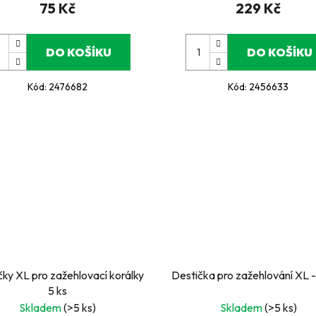
75 Kč
229 Kč
DO KOŠÍKU
DO KOŠÍKU
Kód:
2476682
Kód:
2456633
čky XL pro zažehlovací korálky
Destička pro zažehlování XL -
5 ks
Skladem
(>5 ks)
Skladem
(>5 ks)