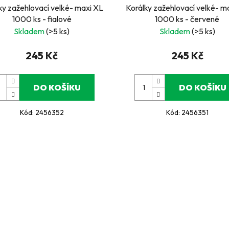
ky zažehlovací velké- maxi XL
Korálky zažehlovací velké- m
1000 ks - fialové
1000 ks - červené
Skladem
(>5 ks)
Skladem
(>5 ks)
245 Kč
245 Kč
DO KOŠÍKU
DO KOŠÍKU
Kód:
2456352
Kód:
2456351