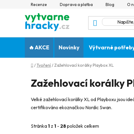
Přejít
Recenze
Doprava a platba
Blog
O n
na
obsah
🔥 AKCE
Novinky
Výtvarné potřeb
Domů
/
Tvoření
/
Zažehlovací korálky Playbox XL
Zažehlovací korálky 
Velké zažehlovací korálky XL od Playboxu jsou ideá
certifikováno ekoznačkou Nordic Swan.
Stránka
1
z
1
-
28
položek celkem