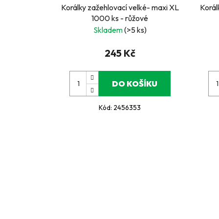
Korálky zažehlovací velké- maxi XL
Korál
1000 ks - růžové
Skladem
(>5 ks)
245 Kč
DO KOŠÍKU
Kód:
2456353