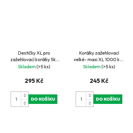
Destičky XL pro
Korálky zažehlovací
zažehlovací korálky 5ks
velké- maxi XL 1000 ks -
kůň, pes, kačena,zajíc,
žluté
Skladem
(>5 ks)
Skladem
(>5 ks)
kočka
295 Kč
245 Kč
DO KOŠÍKU
DO KOŠÍKU