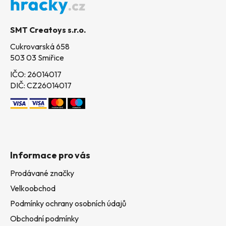
a
t
SMT Creatoys s.r.o.
í
Cukrovarská 658
503 03 Smiřice
IČO: 26014017
DIČ: CZ26014017
Informace pro vás
Prodávané značky
Velkoobchod
Podmínky ochrany osobních údajů
Obchodní podmínky