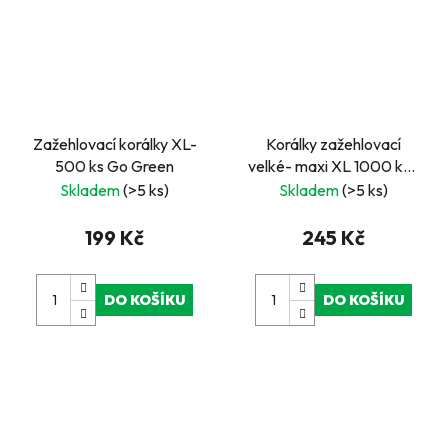
Zažehlovací korálky XL-
Korálky zažehlovací
500 ks Go Green
velké- maxi XL 1000 ks -
zelené
Skladem
(>5 ks)
Skladem
(>5 ks)
199 Kč
245 Kč
DO KOŠÍKU
DO KOŠÍKU