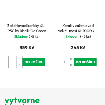
Zažehlovací korálky XL -
Korálky zažehlovací
950 ks, kbelík Go Green
velké- maxi XL 1000 ks -
černé
Skladem
(>5 ks)
Skladem
(>5 ks)
359 Kč
245 Kč
DO KOŠÍKU
DO KOŠÍKU
Z
á
p