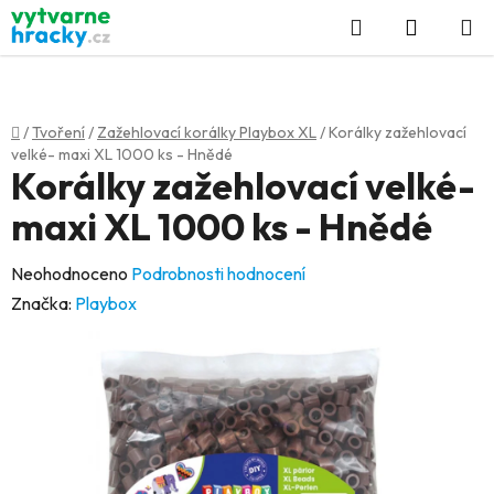
Přejít
Hledat
NÁKUP
na
KOŠÍK
obsah
Domů
/
Tvoření
/
Zažehlovací korálky Playbox XL
/
Korálky zažehlovací
velké- maxi XL 1000 ks - Hnědé
Korálky zažehlovací velké-
maxi XL 1000 ks - Hnědé
Průměrné
Neohodnoceno
Podrobnosti hodnocení
hodnocení
Značka:
Playbox
produktu
je
0,0
z
5
hvězdiček.