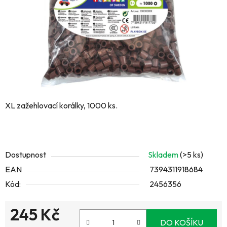
XL zažehlovací korálky, 1000 ks.
Dostupnost
Skladem
(>5 ks)
EAN
7394311918684
Kód:
2456356
245 Kč
DO KOŠÍKU