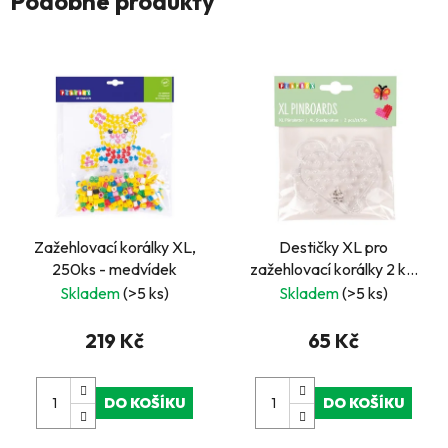
Podobné produkty
Zažehlovací korálky XL,
Destičky XL pro
250ks - medvídek
zažehlovací korálky 2 ks,
motýl a srdce
Skladem
(>5 ks)
Skladem
(>5 ks)
219 Kč
65 Kč
DO KOŠÍKU
DO KOŠÍKU