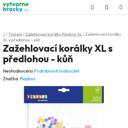
Přejít
Hledat
NÁKUP
na
KOŠÍK
obsah
Domů
/
Tvoření
/
Zažehlovací korálky Playbox XL
/
Zažehlovací korálky
XL s předlohou - kůň
Zažehlovací korálky XL s
předlohou - kůň
Průměrné
Neohodnoceno
Podrobnosti hodnocení
hodnocení
Značka:
Playbox
produktu
je
0,0
z
5
hvězdiček.