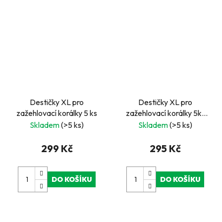
Destičky XL pro
Destičky XL pro
zažehlovací korálky 5 ks
zažehlovací korálky 5ks
kůň, pes, kačena,zajíc,
Skladem
(>5 ks)
Skladem
(>5 ks)
kočka
299 Kč
295 Kč
DO KOŠÍKU
DO KOŠÍKU