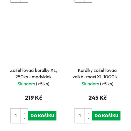
Zažehlovací korálky XL,
Korálky zažehlovací
250ks - medvídek
velké- maxi XL 1000 ks -
Hnědé
Skladem
(>5 ks)
Skladem
(>5 ks)
219 Kč
245 Kč
DO KOŠÍKU
DO KOŠÍKU