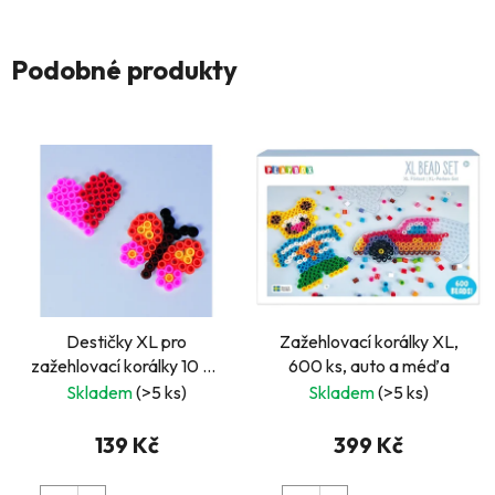
Podobné produkty
Destičky XL pro
Zažehlovací korálky XL,
zažehlovací korálky 10 ks,
600 ks, auto a méďa
motýl a srdce
Skladem
(>5 ks)
Skladem
(>5 ks)
139 Kč
399 Kč