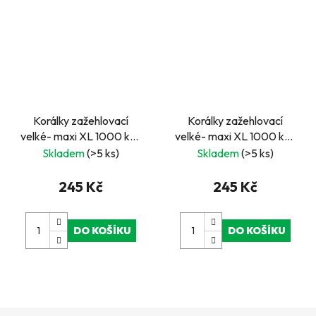
Korálky zažehlovací
Korálky zažehlovací
velké- maxi XL 1000 ks -
velké- maxi XL 1000 ks -
zelené
růžové
Skladem
(>5 ks)
Skladem
(>5 ks)
245 Kč
245 Kč
DO KOŠÍKU
DO KOŠÍKU