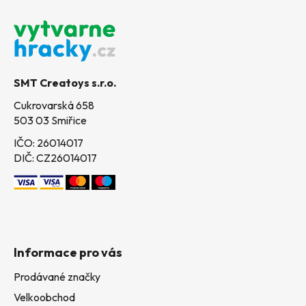
Z
á
p
a
t
SMT Creatoys s.r.o.
í
Cukrovarská 658
503 03 Smiřice
IČO: 26014017
DIČ: CZ26014017
Informace pro vás
Prodávané značky
Velkoobchod