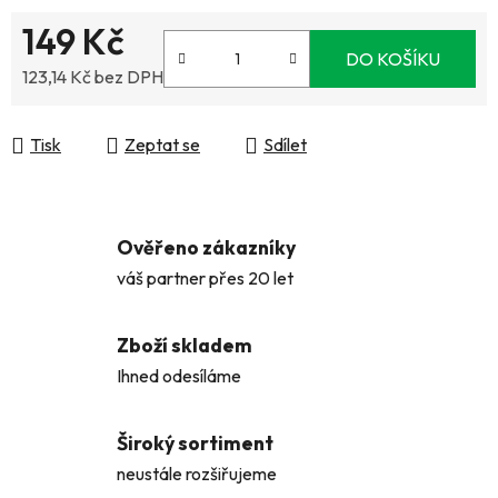
149 Kč
DO KOŠÍKU
123,14 Kč bez DPH
Měrná cena:
Tisk
Zeptat se
Sdílet
Ověřeno zákazníky
váš partner přes 20 let
Zboží skladem
Ihned odesíláme
Široký sortiment
neustále rozšiřujeme