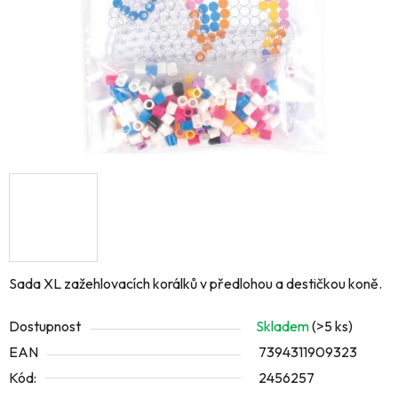
Sada XL zažehlovacích korálků v předlohou a destičkou koně.
Dostupnost
Skladem
(>5 ks)
EAN
7394311909323
Kód:
2456257