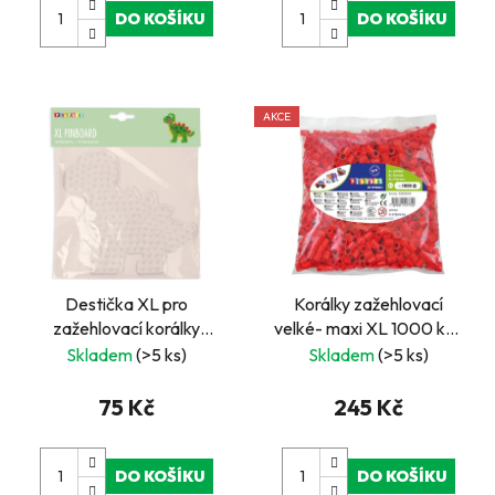
DO KOŠÍKU
DO KOŠÍKU
AKCE
Destička XL pro
Korálky zažehlovací
zažehlovací korálky
velké- maxi XL 1000 ks -
DINO 1 ks
červené
Skladem
(>5 ks)
Skladem
(>5 ks)
75 Kč
245 Kč
DO KOŠÍKU
DO KOŠÍKU