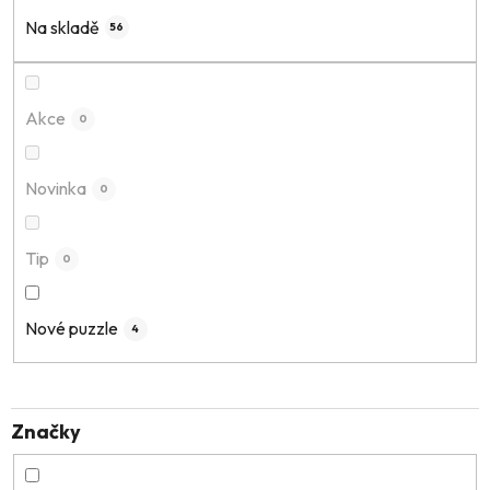
í
Na skladě
56
p
r
o
Akce
0
d
u
k
Novinka
0
t
ů
Tip
0
Nové puzzle
4
Značky