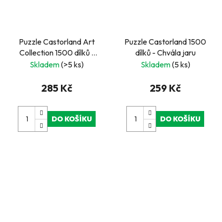
Puzzle Castorland Art
Puzzle Castorland 1500
Collection 1500 dílků -
dílků - Chvála jaru
Bláznivé nákupy
Skladem
(>5 ks)
Skladem
(5 ks)
285 Kč
259 Kč
DO KOŠÍKU
DO KOŠÍKU