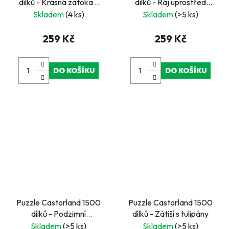
dílků - Krásná zátoka v
dílků - Ráj uprostřed
Thajsku
džungle
Skladem
(4 ks)
Skladem
(>5 ks)
259 Kč
259 Kč
DO KOŠÍKU
DO KOŠÍKU
Puzzle Castorland 1500
Puzzle Castorland 1500
dílků - Podzimní
dílků - Zátiší s tulipány
procházka po Centrál
Skladem
(>5 ks)
Skladem
(>5 ks)