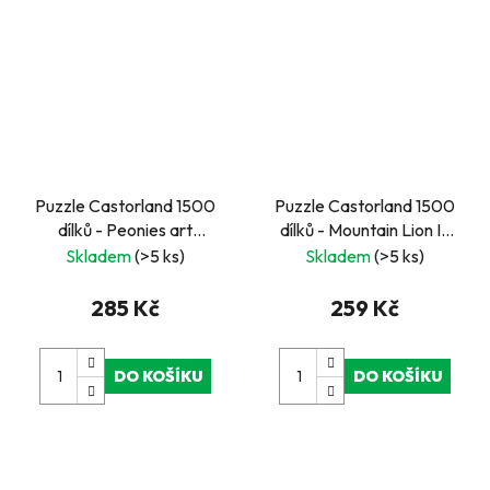
Puzzle Castorland 1500
Puzzle Castorland 1500
dílků - Peonies art
dílků - Mountain Lion In
Collection
The Forest
Skladem
(>5 ks)
Skladem
(>5 ks)
285 Kč
259 Kč
DO KOŠÍKU
DO KOŠÍKU