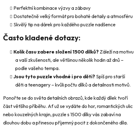
Perfektní kombinace výzvy a zábavy
Dostatečně velký formát pro bohaté detaily a atmosféru
Skvělý tip na dárek pro každého puzzle nadšence
Často kladené dotazy:
Kolik času zabere složení 1500 dílků?
Záleží na motivu
a vaší zkušenosti, ale většinou několik hodin až dnů –
podle vašeho tempa.
Jsou tyto puzzle vhodné i pro děti?
Spíš pro starší
děti a teenagery – kvůli počtu dílků a detailnosti motivů.
Ponořte se do světa detailních obrazů, kde každý dílek tvoří
část většího příběhu. Ať už se vydáte do hor, romantických ulic
nebo kouzelných krajin, puzzle s 1500 dílky vás zabaví na
dlouhou dobu a přinesou příjemný pocit z dokončeného díla.