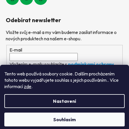
Odebírat newsletter
Vložte svůj e-mail a my vám budeme zasílat informace o
nových produktech na našem e-shopu.
E-mail
Vložením e-mailu souhlasíte s
podmínkami ochrany
osobních údajů
Tento web používá soubory cookie. Dalším procházením
tohoto webu vyjadřujete souhlas s jejich používáním.. Více
PŘIHLÁSIT SE
informací
zde
.
Nastavení
Vytvořil Shoptet
&
PekneWeby
Souhlasím
Copyright 2026
Výtvarné hračky
. Všechna práva
vyhrazena.