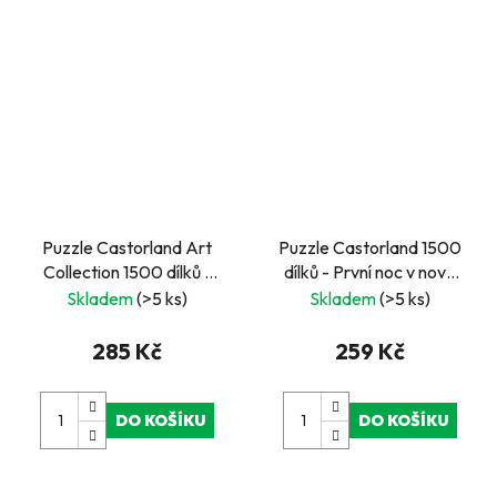
Puzzle Castorland Art
Puzzle Castorland 1500
Collection 1500 dílků -
dílků - První noc v nové
Atlantis
zemi
Skladem
(>5 ks)
Skladem
(>5 ks)
285 Kč
259 Kč
DO KOŠÍKU
DO KOŠÍKU