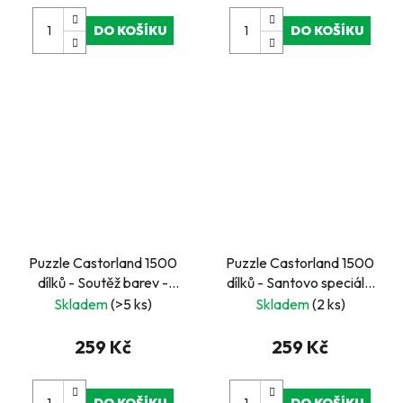
DO KOŠÍKU
DO KOŠÍKU
Puzzle Castorland 1500
Puzzle Castorland 1500
dílků - Soutěž barev -
dílků - Santovo speciální
zelený chameleon
doručení
Skladem
(>5 ks)
Skladem
(2 ks)
259 Kč
259 Kč
DO KOŠÍKU
DO KOŠÍKU