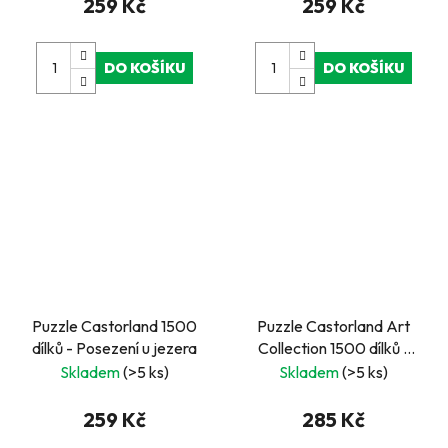
259 Kč
259 Kč
DO KOŠÍKU
DO KOŠÍKU
Puzzle Castorland 1500
Puzzle Castorland Art
dílků - Posezení u jezera
Collection 1500 dílků -
Italská ulička
Skladem
(>5 ks)
Skladem
(>5 ks)
259 Kč
285 Kč