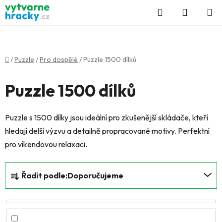
Přejít
Hledat
NÁKUP
na
KOŠÍK
obsah
Domů
/
Puzzle
/
Pro dospělé
/
Puzzle 1500 dílků
Puzzle 1500 dílků
Puzzle s 1500 dílky jsou ideální pro zkušenější skládače, kteří
hledají delší výzvu a detailně propracované motivy. Perfektní
pro víkendovou relaxaci.
Ř
Řadit podle:
Doporučujeme
a
z
e
n