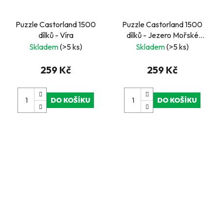
Puzzle Castorland 1500
Puzzle Castorland 1500
dílků - Víra
dílků - Jezero Mořské
oko při východu slunce,
Skladem
(>5 ks)
Skladem
(>5 ks)
Tatry, Polsko
259 Kč
259 Kč
DO KOŠÍKU
DO KOŠÍKU