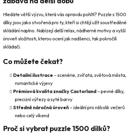
zábava na delší dobu
í
p
r
Hledáte větší výzvu, která vás opravdu pohltí? Puzzle s 1500
v
dílky jsou jako stvořená pro ty, kteří si chtějí užít soustředěné
k
skládání naplno. Nabízejí delší relax, nádherné motivy a vyšší
y
úroveň složitosti, kterou ocení jak nadšenci, tak pokročilí
v
ý
skládači.
p
i
Co můžete čekat?
s
u
Detailní ilustrace
– scenérie, zvířata, světová města,
romantické výjevy
Prémiová kvalita značky Castorland
– pevné dílky,
precizní výřezy a syté barvy
Středně náročná úroveň
– ideální pro několik večerů
nebo celý víkend
Proč si vybrat puzzle 1500 dílků?