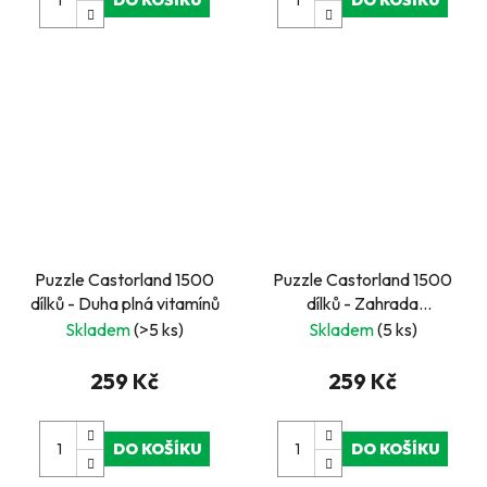
Puzzle Castorland 1500
Puzzle Castorland 1500
dílků - Duha plná vitamínů
dílků - Zahrada
jednorožců
Skladem
(>5 ks)
Skladem
(5 ks)
259 Kč
259 Kč
DO KOŠÍKU
DO KOŠÍKU