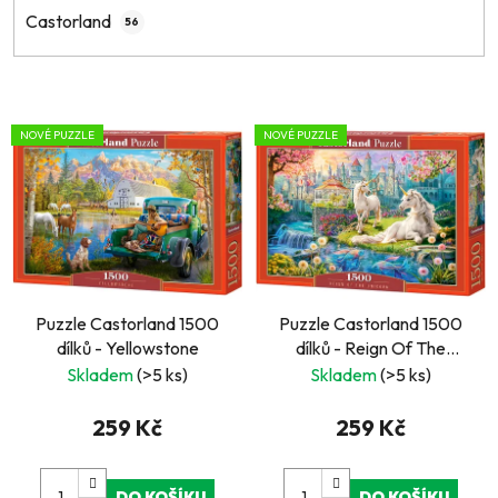
Castorland
56
V
NOVÉ PUZZLE
NOVÉ PUZZLE
ý
p
i
s
p
r
Puzzle Castorland 1500
Puzzle Castorland 1500
o
dílků - Yellowstone
dílků - Reign Of The
d
Unicorn
Skladem
(>5 ks)
Skladem
(>5 ks)
u
k
259 Kč
259 Kč
t
ů
DO KOŠÍKU
DO KOŠÍKU