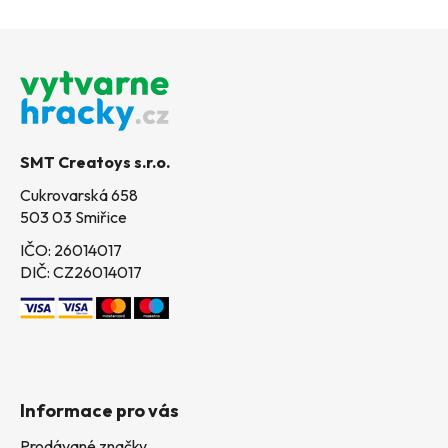
Z
á
p
a
t
SMT Creatoys s.r.o.
í
Cukrovarská 658
503 03 Smiřice
IČO: 26014017
DIČ: CZ26014017
Informace pro vás
Prodávané značky