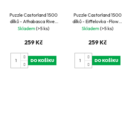
Puzzle Castorland 1500
Puzzle Castorland 1500
dílků - Athabasca River,
dílků - Eiffelovka -Flower
Jasper National Park,
shop
Skladem
(>5 ks)
Skladem
(>5 ks)
Canada
259 Kč
259 Kč
DO KOŠÍKU
DO KOŠÍKU