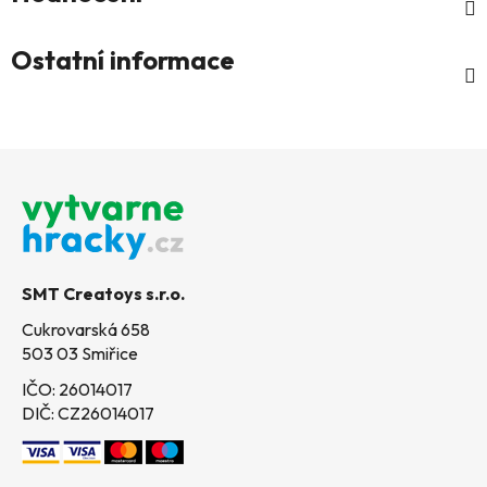
Ostatní informace
Z
á
p
a
t
SMT Creatoys s.r.o.
í
Cukrovarská 658
503 03 Smiřice
IČO: 26014017
DIČ: CZ26014017