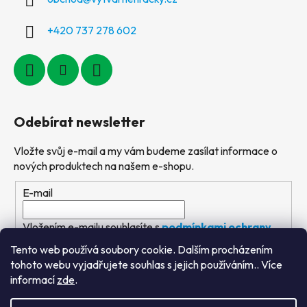
+420 737 278 602
Odebírat newsletter
Vložte svůj e-mail a my vám budeme zasílat informace o
nových produktech na našem e-shopu.
E-mail
Vložením e-mailu souhlasíte s
podmínkami ochrany
osobních údajů
Tento web používá soubory cookie. Dalším procházením
tohoto webu vyjadřujete souhlas s jejich používáním.. Více
PŘIHLÁSIT SE
informací
zde
.