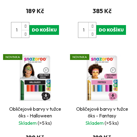
t
k
ů
189 Kč
385 Kč
t
ů
DO KOŠÍKU
DO KOŠÍKU
NOVINKA
NOVINKA
Obličejové barvy v tužce
Obličejové barvy v tužce
6ks - Halloween
6ks - Fantasy
Skladem
(>5 ks)
Skladem
(>5 ks)