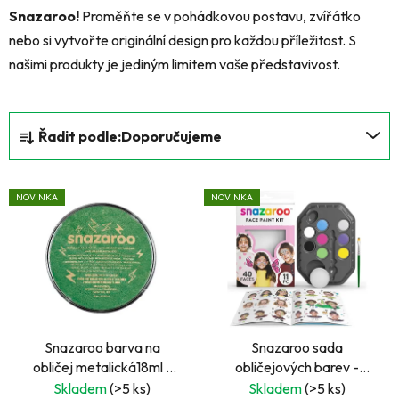
Snazaroo!
Proměňte se v pohádkovou postavu, zvířátko
nebo si vytvořte originální design pro každou příležitost. S
našimi produkty je jediným limitem vaše představivost.
Ř
Řadit podle:
Doporučujeme
a
z
V
e
NOVINKA
NOVINKA
ý
n
p
í
i
p
s
r
p
o
r
d
Snazaroo barva na
Snazaroo sada
o
u
obličej metalická18ml -
obličejových barev -
d
k
zelená
růžová
Skladem
(>5 ks)
Skladem
(>5 ks)
u