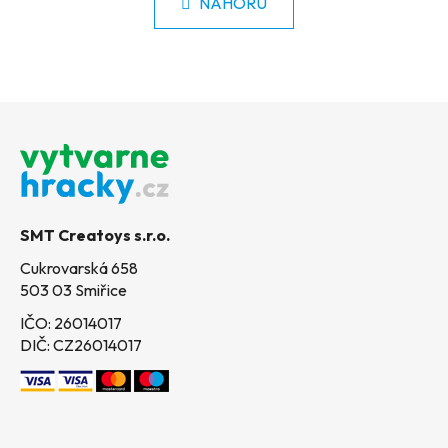
k
NAHORU
á
o
d
v
a
á
c
n
í
í
Z
p
á
r
p
v
k
a
y
t
v
SMT Creatoys s.r.o.
í
ý
Cukrovarská 658
p
503 03 Smiřice
i
s
IČO: 26014017
u
DIČ: CZ26014017