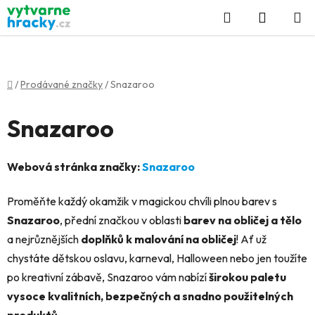
Přejít
Hledat
NÁKUP
na
KOŠÍK
obsah
Domů
/
Prodávané značky
/
Snazaroo
Snazaroo
Webová stránka značky:
Snazaroo
Proměňte každý okamžik v magickou chvíli plnou barev s
Snazaroo
, přední značkou v oblasti
barev na obličej a tělo
a nejrůznějších
doplňků k malování na obličej
! Ať už
chystáte dětskou oslavu, karneval, Halloween nebo jen toužíte
po kreativní zábavě, Snazaroo vám nabízí
širokou paletu
vysoce kvalitních, bezpečných a snadno použitelných
produktů
.