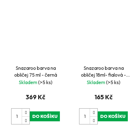
Snazaroo barva na
Snazaroo barva na
obličej 75 ml - černá
obličej 18ml- fialová -
"Lilac
Skladem
(>5 ks)
Skladem
(>5 ks)
369 Kč
165 Kč
DO KOŠÍKU
DO KOŠÍKU