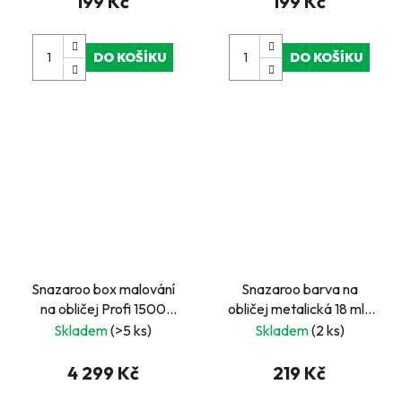
199 Kč
199 Kč
DO KOŠÍKU
DO KOŠÍKU
Snazaroo box malování
Snazaroo barva na
na obličej Profi 1500
obličej metalická 18 ml-
obličejů
stříbrná na blistru
Skladem
(>5 ks)
Skladem
(2 ks)
4 299 Kč
219 Kč