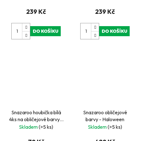
239 Kč
239 Kč
DO KOŠÍKU
DO KOŠÍKU
Snazaroo houbička bílá
Snazaroo obličejové
4ks na obličejové barvy -
barvy - Haloween
půlené
Skladem
(>5 ks)
Skladem
(>5 ks)