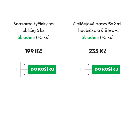
Snazaroo tyčinky na
Obličejové barvy 5x2 ml,
obličej 6 ks
houbička a štětec -
Hallowen
Skladem
(>5 ks)
Skladem
(>5 ks)
199 Kč
235 Kč
DO KOŠÍKU
DO KOŠÍKU