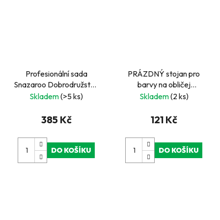
Profesionální sada
PRÁZDNÝ stojan pro
Snazaroo Dobrodružství-
barvy na obličej
Barvy na obličej pro děti,
Snazaroo Halloween
Skladem
(>5 ks)
Skladem
(2 ks)
party a karneval
385 Kč
121 Kč
DO KOŠÍKU
DO KOŠÍKU