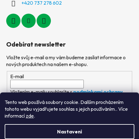
+420 737 278 602
Odebírat newsletter
Vložte svůj e-mail a my vám budeme zasílat informace o
nových produktech na našem e-shopu.
E-mail
Vložením e-mailu souhlasíte s
podmínkami ochrany
osobních údajů
Tento web používá soubory cookie. Dalším procházením
tohoto webu vyjadřujete souhlas s jejich používáním.. Více
PŘIHLÁSIT SE
informací
zde
.
Nastavení