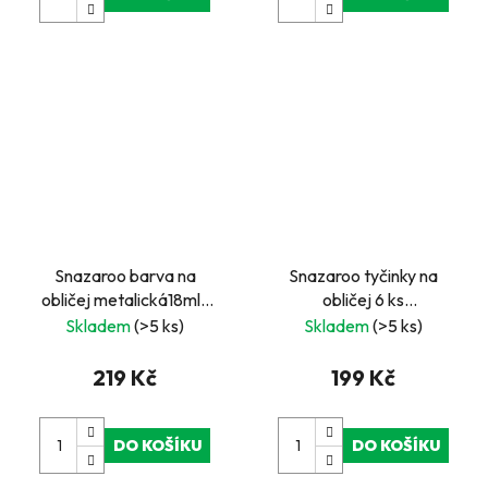
Snazaroo barva na
Snazaroo tyčinky na
obličej metalická18ml-
obličej 6 ks
zlatá na blistru
Dobrodružství
Skladem
(>5 ks)
Skladem
(>5 ks)
219 Kč
199 Kč
DO KOŠÍKU
DO KOŠÍKU