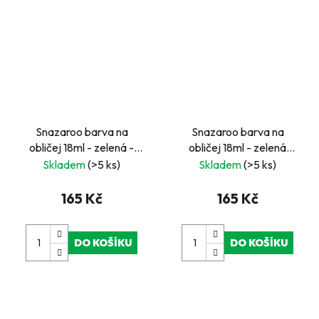
Snazaroo barva na
Snazaroo barva na
obličej 18ml - zelená -
obličej 18ml - zelená
Lime Green
světlá - Pale Green
Skladem
(>5 ks)
Skladem
(>5 ks)
165 Kč
165 Kč
DO KOŠÍKU
DO KOŠÍKU