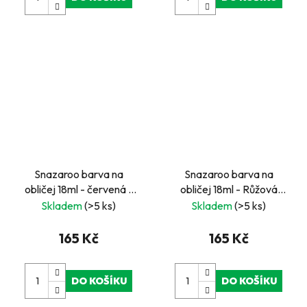
Snazaroo barva na
Snazaroo barva na
obličej 18ml - červená -
obličej 18ml - Růžová
"Bright Red"
fuchsie - "Fuchsia Pink"
Skladem
(>5 ks)
Skladem
(>5 ks)
165 Kč
165 Kč
DO KOŠÍKU
DO KOŠÍKU