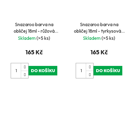
Snazaroo barva na
Snazaroo barva na
obličej 18ml - růžová
obličej 18ml - tyrkysová -
světlá - Pale Pink
"Turquoise"
Skladem
(>5 ks)
Skladem
(>5 ks)
165 Kč
165 Kč
DO KOŠÍKU
DO KOŠÍKU