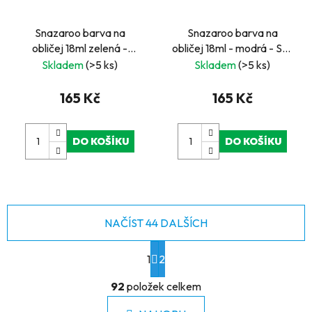
Snazaroo barva na
Snazaroo barva na
obličej 18ml zelená -
obličej 18ml - modrá - Sky
Bright Green
Blue
Skladem
(>5 ks)
Skladem
(>5 ks)
165 Kč
165 Kč
DO KOŠÍKU
DO KOŠÍKU
NAČÍST 44 DALŠÍCH
S
1
t
2
r
O
á
92
položek celkem
v
n
l