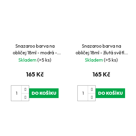
Snazaroo barva na
Snazaroo barva na
obličej 18ml - modrá -
obličej 18ml - žlutá světlá
odstín "Sea Blue"
- "Pale Yellow"
Skladem
(>5 ks)
Skladem
(>5 ks)
165 Kč
165 Kč
DO KOŠÍKU
DO KOŠÍKU