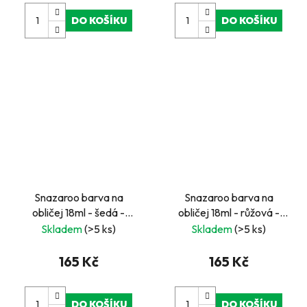
DO KOŠÍKU
DO KOŠÍKU
Snazaroo barva na
Snazaroo barva na
obličej 18ml - šedá -
obličej 18ml - růžová -
"Light Grey"
"Bright Pink"
Skladem
(>5 ks)
Skladem
(>5 ks)
165 Kč
165 Kč
DO KOŠÍKU
DO KOŠÍKU