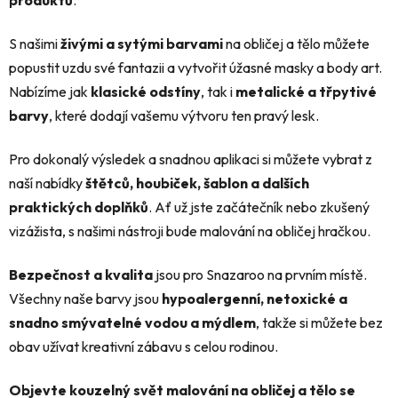
S našimi
živými a sytými barvami
na obličej a tělo můžete
popustit uzdu své fantazii a vytvořit úžasné masky a body art.
Nabízíme jak
klasické odstíny
, tak i
metalické a třpytivé
barvy
, které dodají vašemu výtvoru ten pravý lesk.
Pro dokonalý výsledek a snadnou aplikaci si můžete vybrat z
naší nabídky
štětců, houbiček, šablon a dalších
praktických doplňků
. Ať už jste začátečník nebo zkušený
vizážista, s našimi nástroji bude malování na obličej hračkou.
Bezpečnost a kvalita
jsou pro Snazaroo na prvním místě.
Všechny naše barvy jsou
hypoalergenní, netoxické a
snadno smývatelné vodou a mýdlem
, takže si můžete bez
obav užívat kreativní zábavu s celou rodinou.
Objevte kouzelný svět malování na obličej a tělo se