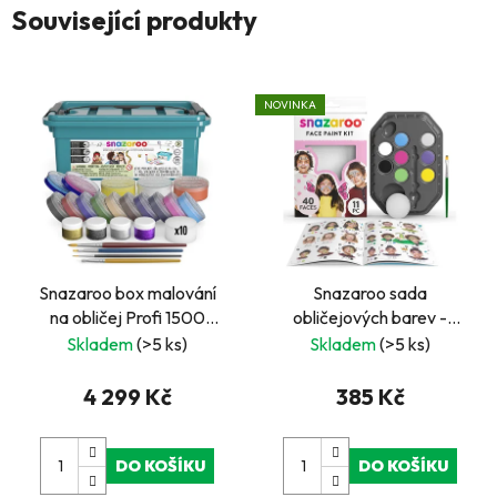
Související produkty
NOVINKA
Snazaroo box malování
Snazaroo sada
na obličej Profi 1500
obličejových barev -
obličejů
růžová
Skladem
(>5 ks)
Skladem
(>5 ks)
4 299 Kč
385 Kč
DO KOŠÍKU
DO KOŠÍKU