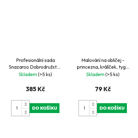
Profesionální sada
Malování na obličej -
Snazaroo Dobrodružství-
princezna, králíček, tygr,
Barvy na obličej pro děti,
víla
Skladem
(>5 ks)
Skladem
(>5 ks)
party a karneval
385 Kč
79 Kč
DO KOŠÍKU
DO KOŠÍKU