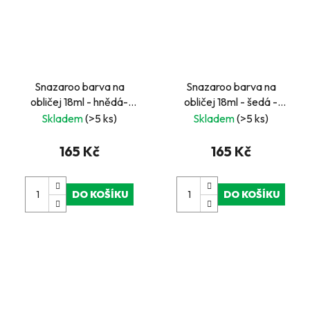
Snazaroo barva na
Snazaroo barva na
obličej 18ml - hnědá-
obličej 18ml - šedá -
odstín "Burgundy"
"Light Grey"
Skladem
(>5 ks)
Skladem
(>5 ks)
165 Kč
165 Kč
DO KOŠÍKU
DO KOŠÍKU