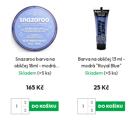
Snazaroo barva na
Barva na obličej 13 ml -
obličej 18ml - modrá
modrá "Royal Blue"
světlá - "Pale Blue"
Skladem
(>5 ks)
Skladem
(>5 ks)
165 Kč
25 Kč
DO KOŠÍKU
DO KOŠÍKU