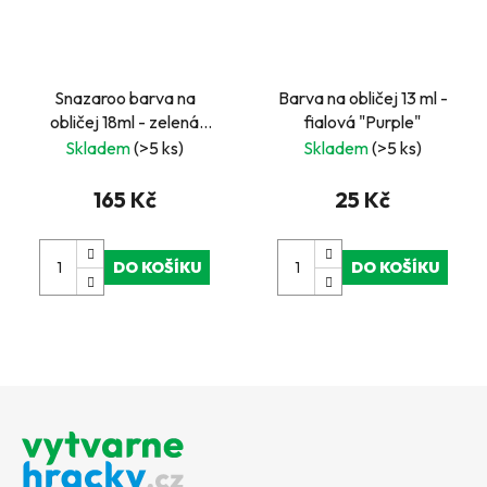
Snazaroo barva na
Barva na obličej 13 ml -
obličej 18ml - zelená
fialová "Purple"
světlá - Pale Green
Skladem
(>5 ks)
Skladem
(>5 ks)
165 Kč
25 Kč
DO KOŠÍKU
DO KOŠÍKU
Z
á
p
a