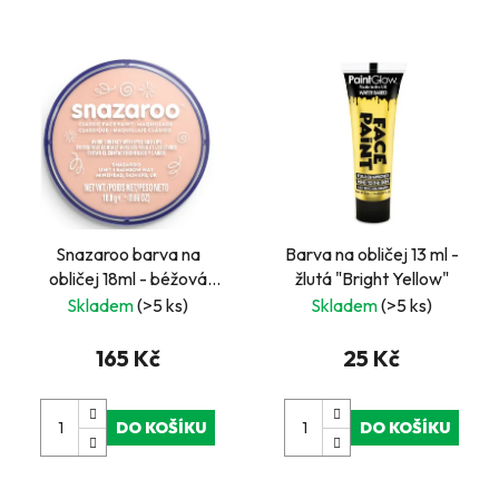
Snazaroo barva na
Barva na obličej 13 ml -
obličej 18ml - béžová
žlutá "Bright Yellow"
světlá - "Rose Chair"
Skladem
(>5 ks)
Skladem
(>5 ks)
165 Kč
25 Kč
DO KOŠÍKU
DO KOŠÍKU