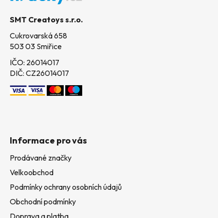
t
SMT Creatoys s.r.o.
í
Cukrovarská 658
503 03 Smiřice
IČO: 26014017
DIČ: CZ26014017
Informace pro vás
Prodávané značky
Velkoobchod
Podmínky ochrany osobních údajů
Obchodní podmínky
Doprava a platba