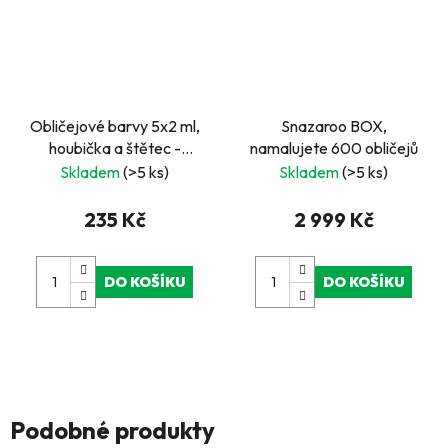
Obličejové barvy 5x2 ml,
Snazaroo BOX,
houbička a štětec -
namalujete 600 obličejů
Hallowen
Skladem
(>5 ks)
Skladem
(>5 ks)
235 Kč
2 999 Kč
DO KOŠÍKU
DO KOŠÍKU
Podobné produkty