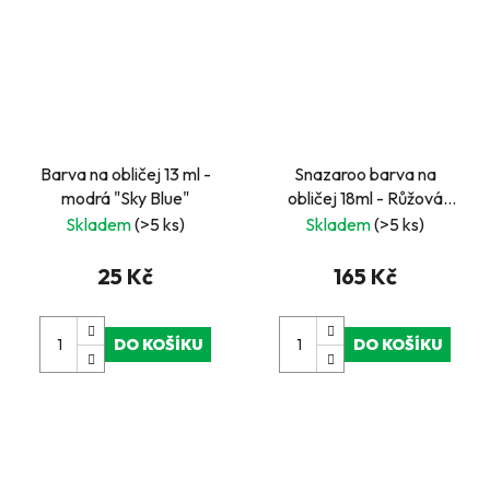
Barva na obličej 13 ml -
Snazaroo barva na
modrá "Sky Blue"
obličej 18ml - Růžová
fuchsie - "Fuchsia Pink"
Skladem
(>5 ks)
Skladem
(>5 ks)
25 Kč
165 Kč
DO KOŠÍKU
DO KOŠÍKU