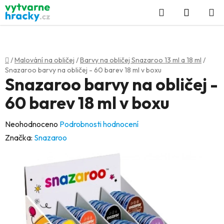
Přejít
Hledat
NÁKUP
na
KOŠÍK
obsah
Domů
/
Malování na obličej
/
Barvy na obličej Snazaroo 13 ml a 18 ml
/
Snazaroo barvy na obličej - 60 barev 18 ml v boxu
Snazaroo barvy na obličej -
60 barev 18 ml v boxu
Průměrné
Neohodnoceno
Podrobnosti hodnocení
hodnocení
Značka:
Snazaroo
produktu
je
0,0
z
5
hvězdiček.