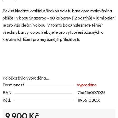
Pokud hledáte kvalitní a širokou paletu barev pro malování na
obličej, v boxu Snazaroo - 60 ks barev (12 odstínů) v 18ml balení
je pro vás ideální volbou. V tomto boxu naleznete téměř
všechny barvy, co potřebujete pro vytvoření úžasných a
kreativních líčení pro nejrůznější příležitosti.
Položka byla vyprodána…
Dostupnost
Vyprodáno
EAN
766416007025
Kód:
1198510BOX
9 900 Kč