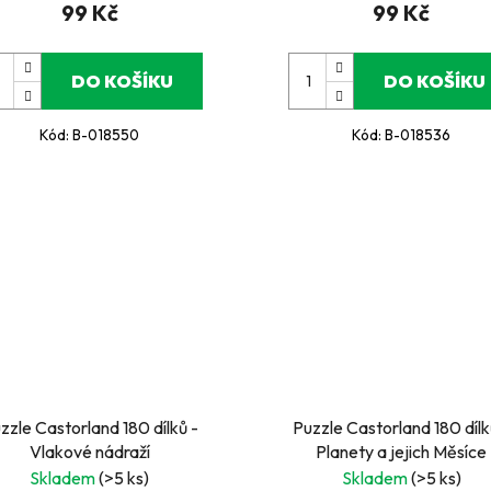
99 Kč
99 Kč
DO KOŠÍKU
DO KOŠÍKU
Kód:
B-018550
Kód:
B-018536
zzle Castorland 180 dílků -
Puzzle Castorland 180 dílk
Vlakové nádraží
Planety a jejich Měsíce
Skladem
(>5 ks)
Skladem
(>5 ks)