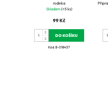
rodinka
Připr
Skladem
(>5 ks)
99 Kč
DO KOŠÍKU
Kód:
B-018437