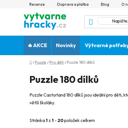
Přejít
Recenze
Doprava a platba
Blog
O n
na
obsah
🔥 AKCE
Novinky
Výtvarné potřeb
Domů
/
Puzzle
/
Pro děti
/
Puzzle 180 dílků
Puzzle 180 dílků
Puzzle Castorland 180 dílků jsou ideální pro děti, k
větší školáky.
Stránka
1
z
1
-
20
položek celkem