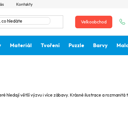
ás
Kontakty
Velkoobchod
y
Materiál
Tvoření
Puzzle
Barvy
Malo
teré hledají větší výzvu i více zábavy. Krásné ilustrace a rozmanitá