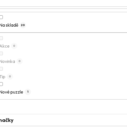
Na skladě
20
Akce
0
Novinka
0
Tip
0
Nové puzzle
1
načky