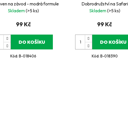
aven na závod - modrá formule
Dobrodružství na Safari
Skladem
(>5 ks)
Skladem
(>5 ks)
99 Kč
99 Kč
DO KOŠÍKU
DO KOŠÍKU
Kód:
B-018406
Kód:
B-018390