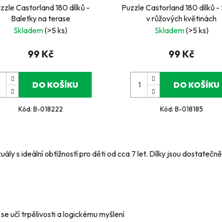
zzle Castorland 180 dílků -
Puzzle Castorland 180 dílků -
Baletky na terase
v růžových květinách
Skladem
(>5 ks)
Skladem
(>5 ks)
99 Kč
99 Kč
DO KOŠÍKU
DO KOŠÍKU
Kód:
B-018222
Kód:
B-018185
O
v
izuály s ideální obtížností pro děti od cca 7 let. Dílky jsou dostat
l
á
d
a
c
í
 se učí trpělivosti a logickému myšlení