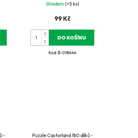
Skladem
(>5 ks)
99 Kč
DO KOŠÍKU
Kód:
B-018444
ů -
Puzzle Castorland 180 dílků -