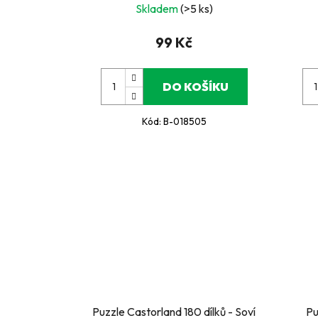
Skladem
(>5 ks)
99 Kč
DO KOŠÍKU
Kód:
B-018505
Puzzle Castorland 180 dílků - Soví
Pu