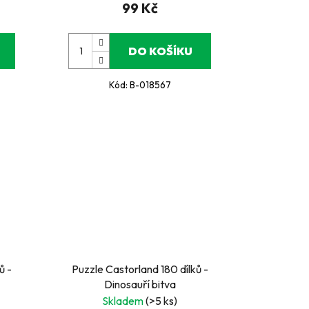
99 Kč
DO KOŠÍKU
Kód:
B-018567
ů -
Puzzle Castorland 180 dílků -
Dinosauří bitva
Skladem
(>5 ks)