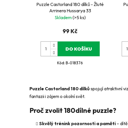
Puzzle Castorland 180 dílků - Žluté
Pu
Arrinera Hussarya 33
Skladem
(>5 ks)
99 Kč
DO KOŠÍKU
Kód:
B-018376
Puzzle Castorland 180 dílků
spojují atraktivní v
fantazii i zájem o okolní svět.
Proč zvolit 180dílné puzzle?
Skvělý trénink pozornosti a paměti
– dítě