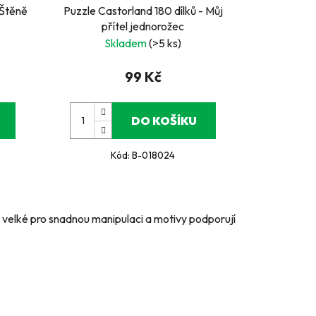
 Štěně
Puzzle Castorland 180 dílků - Můj
přítel jednorožec
Skladem
(>5 ks)
99 Kč
DO KOŠÍKU
Kód:
B-018024
ečně velké pro snadnou manipulaci a motivy podporují