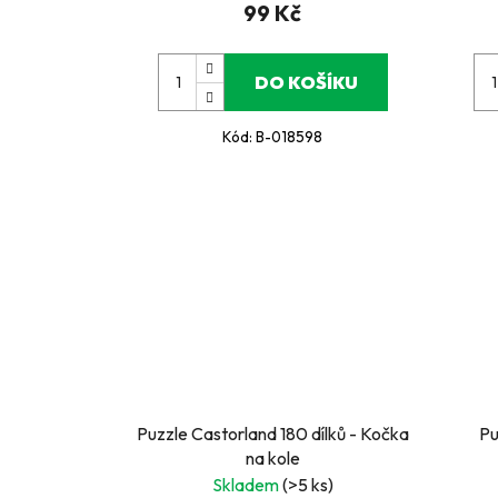
99 Kč
DO KOŠÍKU
Kód:
B-018598
Puzzle Castorland 180 dílků - Kočka
Pu
na kole
Skladem
(>5 ks)