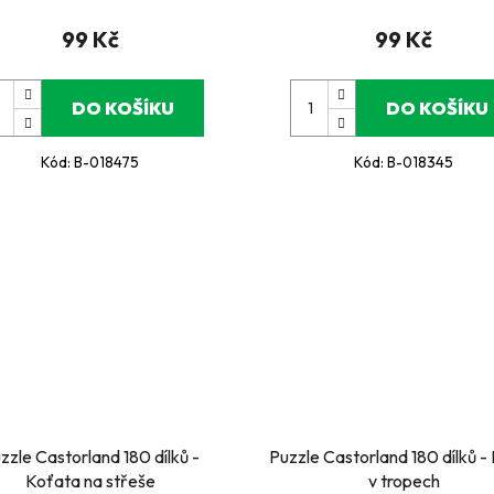
99 Kč
99 Kč
DO KOŠÍKU
DO KOŠÍKU
Kód:
B-018475
Kód:
B-018345
zzle Castorland 180 dílků -
Puzzle Castorland 180 dílků - 
Koťata na střeše
v tropech