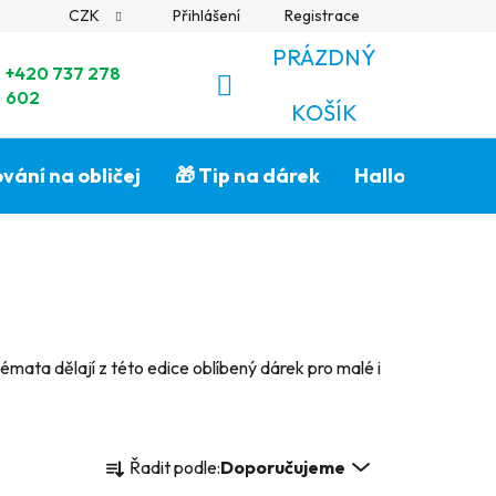
CZK
Přihlášení
Registrace
PRÁZDNÝ
+420 737 278
602
NÁKUPNÍ
KOŠÍK
KOŠÍK
vání na obličej
🎁 Tip na dárek
Halloween🎃
 témata dělají z této edice oblíbený dárek pro malé i
Ř
Řadit podle:
Doporučujeme
a