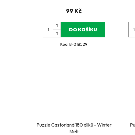
99 Kč
DO KOŠÍKU
Kód:
B-018529
Puzzle Castorland 180 dílků - Winter
Pu
Melt