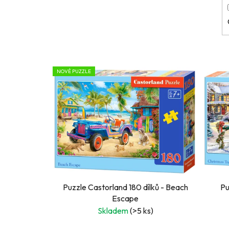
V
NOVÉ PUZZLE
ý
p
i
s
p
r
o
d
u
Puzzle Castorland 180 dílků - Beach
Pu
k
Escape
Skladem
(>5 ks)
t
ů