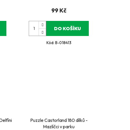
99 Kč
DO KOŠÍKU
Kód:
B-018413
Delfíni
Puzzle Castorland 180 dílků -
Mazlíčci v parku