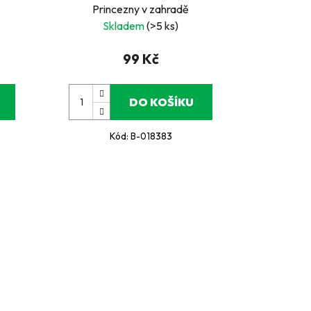
Princezny v zahradě
Skladem
(>5 ks)
99 Kč
DO KOŠÍKU
Kód:
B-018383