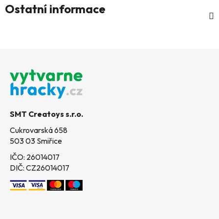
Ostatní informace
Z
á
p
a
t
SMT Creatoys s.r.o.
í
Cukrovarská 658
503 03 Smiřice
IČO: 26014017
DIČ: CZ26014017