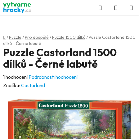
Přejít
Hledat
NÁKUP
na
KOŠÍK
obsah
Domů
/
Puzzle
/
Pro dospělé
/
Puzzle 1500 dílků
/
Puzzle Castorland 1500
dílků - Černé labutě
Puzzle Castorland 1500
dílků - Černé labutě
Průměrné
1 hodnocení
Podrobnosti hodnocení
hodnocení
Značka:
Castorland
produktu
je
5,0
z
5
hvězdiček.