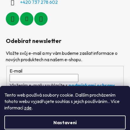
+420 737 278 602
Odebírat newsletter
Vložte svůj e-mail a my vám budeme zasílat informace o
nových produktech na našem e-shopu.
E-mail
Vložením e-mailu souhlasíte s
podmínkami ochrany
osobních údajů
Tento web používá soubory cookie. Dalším procházením
tohoto webu vyjadřujete souhlas s jejich používáním.. Více
PŘIHLÁSIT SE
informací
zde
.
Nastavení