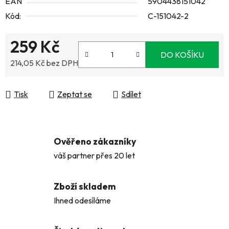
EAN
5904438151042
Kód:
C-151042-2
259 Kč
DO KOŠÍKU
214,05 Kč bez DPH
Měrná cena:
Tisk
Zeptat se
Sdílet
Ověřeno zákazníky
váš partner přes 20 let
Zboží skladem
Ihned odesíláme