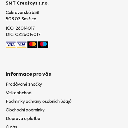
SMT Creatoys s.r.o.
í
Cukrovarská 658
503 03 Smiřice
IČO: 26014017
DIČ: CZ26014017
Informace pro vás
Prodávané značky
Velkoobchod
Podmínky ochrany osobních údajů
Obchodní podmínky
Doprava a platba
O nás