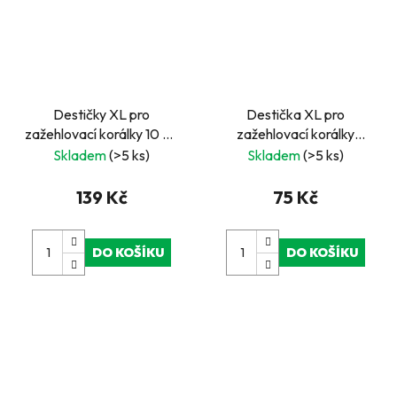
Destičky XL pro
Destička XL pro
zažehlovací korálky 10 ks,
zažehlovací korálky
motýl a srdce
DINO 1 ks
Skladem
(>5 ks)
Skladem
(>5 ks)
139 Kč
75 Kč
DO KOŠÍKU
DO KOŠÍKU