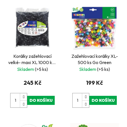
Korálky zažehlovací
Zažehlovací korálky XL-
velké- maxi XL 1000 ks -
500 ks Go Green
černé
Skladem
(>5 ks)
Skladem
(>5 ks)
245 Kč
199 Kč
DO KOŠÍKU
DO KOŠÍKU