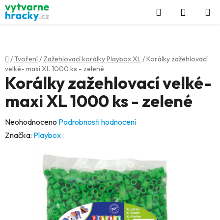
Přejít
Hledat
NÁKUP
na
KOŠÍK
obsah
Domů
/
Tvoření
/
Zažehlovací korálky Playbox XL
/
Korálky zažehlovací
velké- maxi XL 1000 ks - zelené
Korálky zažehlovací velké-
maxi XL 1000 ks - zelené
Průměrné
Neohodnoceno
Podrobnosti hodnocení
hodnocení
Značka:
Playbox
produktu
je
0,0
z
5
hvězdiček.