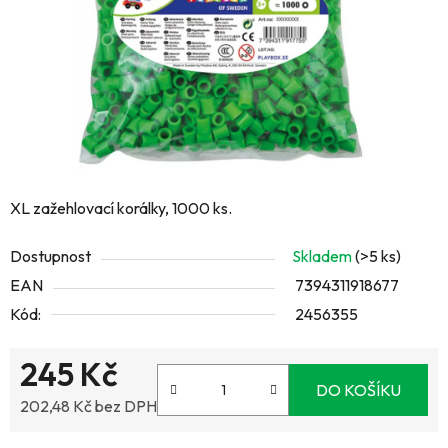
XL zažehlovací korálky, 1000 ks.
Dostupnost
Skladem
(>5 ks)
EAN
7394311918677
Kód:
2456355
245 Kč
DO KOŠÍKU
202,48 Kč bez DPH
Měrná cena: