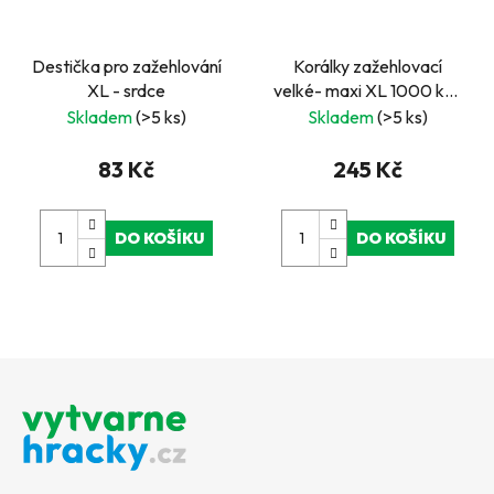
Destička pro zažehlování
Korálky zažehlovací
XL - srdce
velké- maxi XL 1000 ks -
Hnědé
Skladem
(>5 ks)
Skladem
(>5 ks)
83 Kč
245 Kč
DO KOŠÍKU
DO KOŠÍKU
Z
á
p
a
t