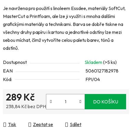
Je navržena pro použití s linoleem Essdee, materiály SoftCut,
MasterCut a Printfoam, ale lze ji využít i s mnoha dalšími
grafickými materiály a technikami.
Barva se dobře tiskne na
všechny druhy papíru i kartonu a jednotlivé odstíny lze mezi
sebou míchat, čímž vytvoříte celou paletu barev, tónů a
odstínů.
Dostupnost
Skladem
(>5 ks)
EAN
5060127182978
Kód:
FPI/04
289 Kč
DO KOŠÍKU
238,84 Kč bez DPH
Měrná cena:
Tisk
Zeptat se
Sdílet