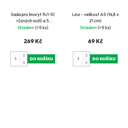
Sada pro linoryt 3v1-10
Lino - velikost A5 (14,8 x
různých nožů a 5
21 cm)
samolepících lin.
Skladem
(>5 ks)
Skladem
(>5 ks)
269 Kč
69 Kč
DO KOŠÍKU
DO KOŠÍKU