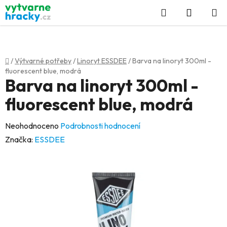
Přejít
Hledat
NÁKUP
na
KOŠÍK
obsah
Domů
/
Výtvarné potřeby
/
Linoryt ESSDEE
/
Barva na linoryt 300ml -
fluorescent blue, modrá
Barva na linoryt 300ml -
fluorescent blue, modrá
Průměrné
Neohodnoceno
Podrobnosti hodnocení
hodnocení
Značka:
ESSDEE
produktu
je
0,0
z
5
hvězdiček.