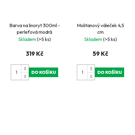
Barva na linoryt 300ml -
Molitanový váleček 4,5
perleťová modrá
cm
Skladem
(>5 ks)
Skladem
(>5 ks)
319 Kč
59 Kč
DO KOŠÍKU
DO KOŠÍKU