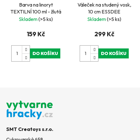
Barva na linoryt
Váleček na studený vosk,
TEXTILNÍ 100 ml - žlutá
10 cm ESSDEE
Skladem
(>5 ks)
Skladem
(>5 ks)
159 Kč
299 Kč
DO KOŠÍKU
DO KOŠÍKU
Z
á
p
a
t
SMT Creatoys s.r.o.
í
Cukrovarská 658