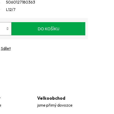
5060127180363
L12/7
DO KOŠÍKU
Sdílet
t
Velkoobchod
e
jsme přimý dovozce