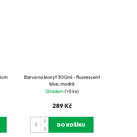
,8cm
Barva na linoryt 300ml - fluorescent
blue, modrá
Skladem
(>5 ks)
289 Kč
DO KOŠÍKU