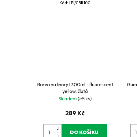
Kód:
LPI/05R100
Barva na linoryt 300ml - fluorescent
Guma
yellow, žlutá
Skladem
(>5 ks)
289 Kč
DO KOŠÍKU