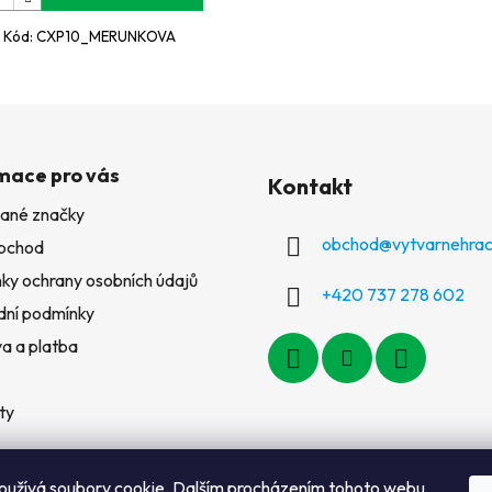
Kód:
CXP10_MERUNKOVA
mace pro vás
Kontakt
ané značky
obchod
@
vytvarnehrac
bchod
ky ochrany osobních údajů
+420 737 278 602
ní podmínky
a a platba
ty
oužívá soubory cookie. Dalším procházením tohoto webu