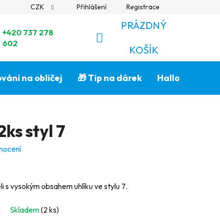
CZK
Přihlášení
Registrace
PRÁZDNÝ
+420 737 278
602
NÁKUPNÍ
KOŠÍK
KOŠÍK
vání na obličej
🎁 Tip na dárek
Halloween🎃
2ks styl 7
nocení
li s vysokým obsahem uhlíku ve stylu 7.
Skladem
(2 ks)