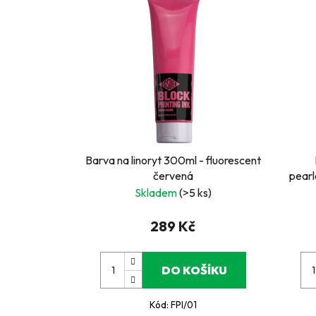
Barva na linoryt 300ml - fluorescent
červená
pearl
Skladem
(>5 ks)
289 Kč
DO KOŠÍKU
Kód:
FPI/01