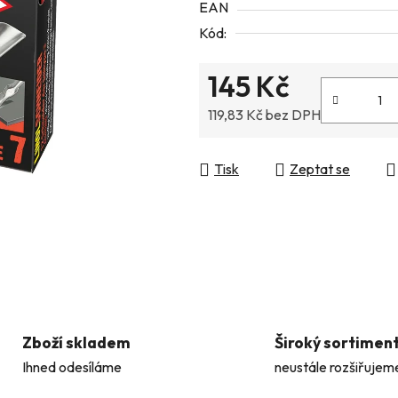
EAN
5
Kód:
hvězdiček.
145 Kč
119,83 Kč bez DPH
Měrná cena:
Tisk
Zeptat se
Zboží skladem
Široký sortimen
Ihned odesíláme
neustále rozšiřujem