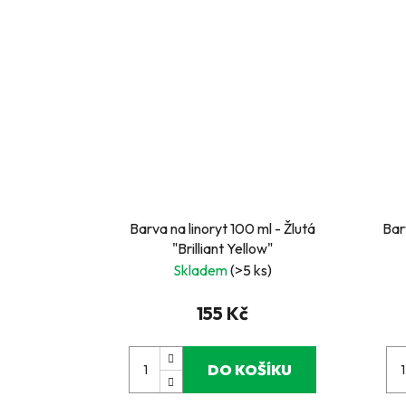
Barva na linoryt 100 ml - Žlutá
Bar
"Brilliant Yellow"
Skladem
(>5 ks)
155 Kč
DO KOŠÍKU