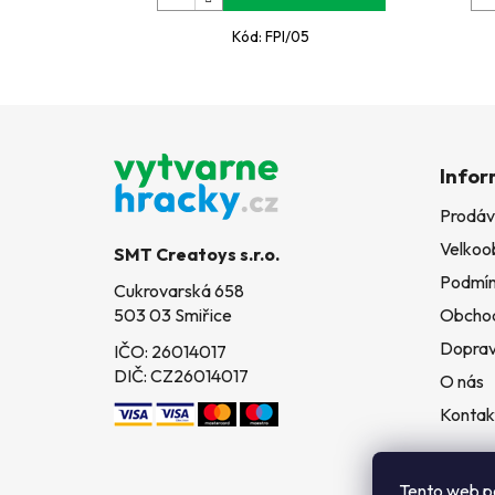
Kód:
FPI/05
Z
á
Infor
p
Prodáv
a
Velkoo
t
SMT Creatoys s.r.o.
í
Podmín
Cukrovarská 658
503 03 Smiřice
Obchod
Doprav
IČO: 26014017
DIČ: CZ26014017
O nás
Kontak
Tento web p