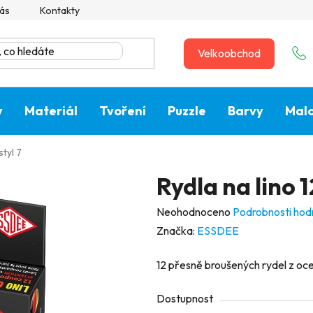
ás
Kontakty
Velkoobchod
y
Materiál
Tvoření
Puzzle
Barvy
Malo
styl 7
Rydla na lino 1
Průměrné
Neohodnoceno
Podrobnosti hod
hodnocení
Značka:
ESSDEE
produktu
12 přesně broušených rydel z oce
je
0,0
Dostupnost
z