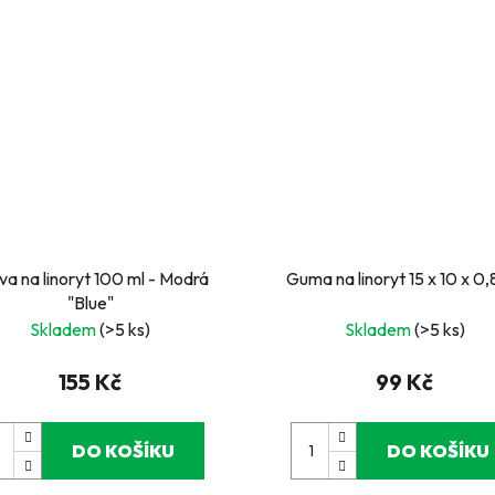
va na linoryt 100 ml - Modrá
Guma na linoryt 15 x 10 x 0
"Blue"
Skladem
(>5 ks)
Skladem
(>5 ks)
155 Kč
99 Kč
DO KOŠÍKU
DO KOŠÍKU