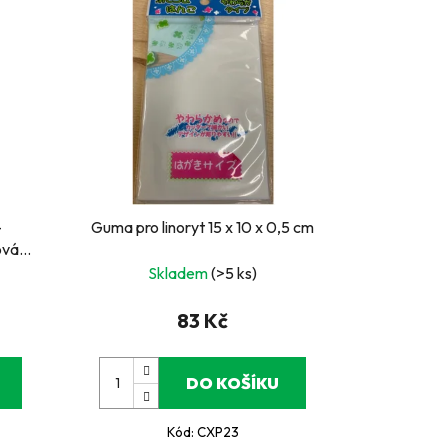
-
Guma pro linoryt 15 x 10 x 0,5 cm
ová
Skladem
(>5 ks)
83 Kč
DO KOŠÍKU
Kód:
CXP23