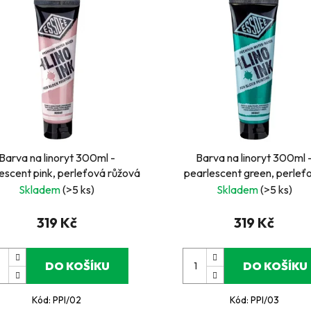
Barva na linoryt 300ml -
Barva na linoryt 300ml 
escent pink, perleťová růžová
pearlescent green, perleť
zelená
Skladem
(>5 ks)
Skladem
(>5 ks)
319 Kč
319 Kč
DO KOŠÍKU
DO KOŠÍKU
Kód:
PPI/02
Kód:
PPI/03