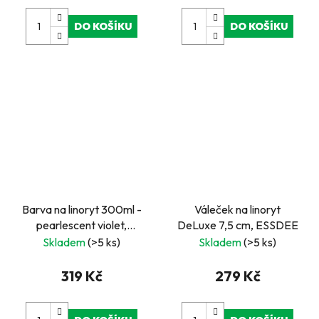
DO KOŠÍKU
DO KOŠÍKU
Barva na linoryt 300ml -
Váleček na linoryt
pearlescent violet,
DeLuxe 7,5 cm, ESSDEE
perleťová fialková
Skladem
(>5 ks)
Skladem
(>5 ks)
319 Kč
279 Kč