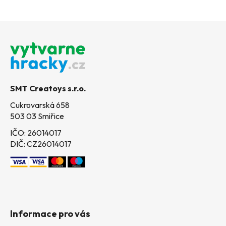
Z
á
p
a
t
SMT Creatoys s.r.o.
í
Cukrovarská 658
503 03 Smiřice
IČO: 26014017
DIČ: CZ26014017
Informace pro vás