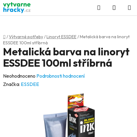
Přejít
Hledat
NÁKUP
na
KOŠÍK
obsah
Domů
/
Výtvarné potřeby
/
Linoryt ESSDEE
/
Metalická barva na linoryt
ESSDEE 100ml stříbrná
Metalická barva na linoryt
ESSDEE 100ml stříbrná
Průměrné
Neohodnoceno
Podrobnosti hodnocení
hodnocení
Značka:
ESSDEE
produktu
je
0,0
z
5
hvězdiček.