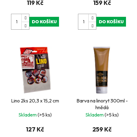
119 Kč
159 Kč
DO KOŠÍKU
DO KOŠÍKU
Lino 2ks 20,3 x 15,2 cm
Barva na linoryt 300ml -
hnědá
Skladem
(>5 ks)
Skladem
(>5 ks)
127 Kč
259 Kč