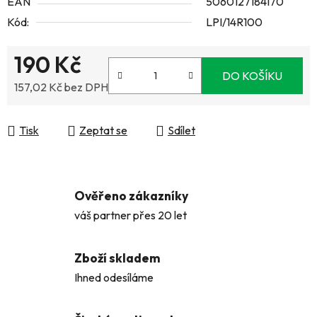
EAN
5060127184170
Kód:
LPI/14R100
190 Kč
DO KOŠÍKU
157,02 Kč bez DPH
Měrná cena:
Tisk
Zeptat se
Sdílet
Ověřeno zákazníky
váš partner přes 20 let
Zboží skladem
Ihned odesíláme