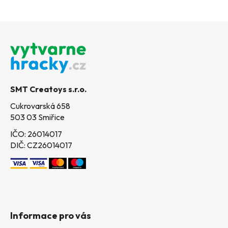
Z
á
p
a
t
SMT Creatoys s.r.o.
í
Cukrovarská 658
503 03 Smiřice
IČO: 26014017
DIČ: CZ26014017
Informace pro vás