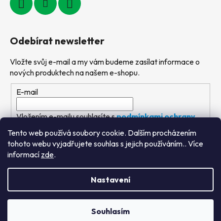
Odebírat newsletter
Vložte svůj e-mail a my vám budeme zasílat informace o
nových produktech na našem e-shopu.
E-mail
Vložením e-mailu souhlasíte s
podmínkami ochrany
osobních údajů
Tento web používá soubory cookie. Dalším procházením
tohoto webu vyjadřujete souhlas s jejich používáním.. Více
PŘIHLÁSIT SE
informací
zde
.
Nastavení
Vytvořil Shoptet
&
PekneWeby
Souhlasím
Copyright 2026
Výtvarné hračky
. Všechna práva