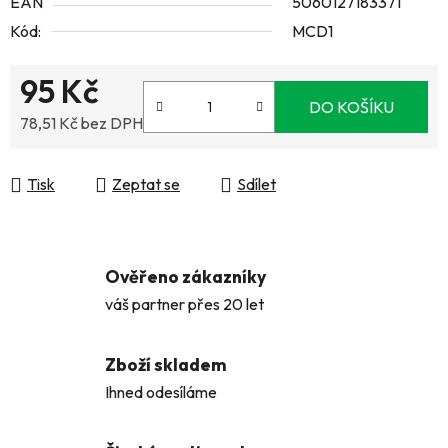
EAN
5060127183371
Kód:
MCD1
95 Kč
DO KOŠÍKU
78,51 Kč bez DPH
Měrná cena:
Tisk
Zeptat se
Sdílet
Ověřeno zákazníky
váš partner přes 20 let
Zboží skladem
Ihned odesíláme