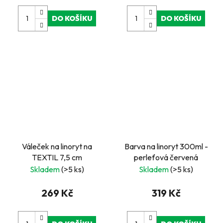
DO KOŠÍKU
DO KOŠÍKU
Váleček na linoryt na
Barva na linoryt 300ml -
TEXTIL 7,5 cm
perleťová červená
Skladem
(>5 ks)
Skladem
(>5 ks)
269 Kč
319 Kč