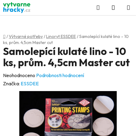
Přejít
Hledat
NÁKUP
na
KOŠÍK
obsah
Domů
/
Výtvarné potřeby
/
Linoryt ESSDEE
/
Samolepící kulaté lino - 10
ks, prům. 4,5cm Master cut
Samolepící kulaté lino - 10
ks, prům. 4,5cm Master cut
Průměrné
Neohodnoceno
Podrobnosti hodnocení
hodnocení
Značka:
ESSDEE
produktu
je
0,0
z
5
hvězdiček.