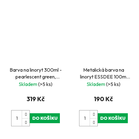
Barva na linoryt 300ml -
Metalická barva na
pearlescent green,
linoryt ESSDEE 100ml
perleťová zelená
zlatá
Skladem
(>5 ks)
Skladem
(>5 ks)
319 Kč
190 Kč
DO KOŠÍKU
DO KOŠÍKU