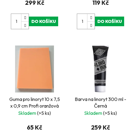
299 Kč
119 Kč
DO KOŠÍKU
DO KOŠÍKU
Guma pro linoryt 10 x 7,5
Barva na linoryt 300 ml -
x 0,9 cm Profi oranžová
Černá
Skladem
(>5 ks)
Skladem
(>5 ks)
65 Kč
259 Kč