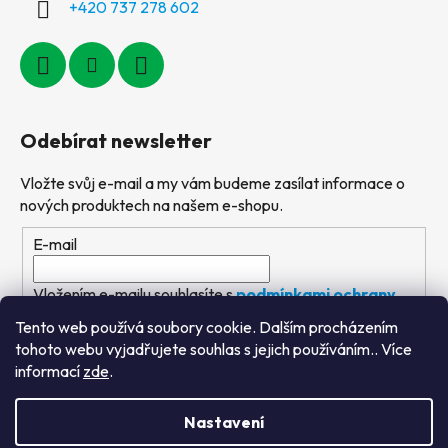
+420 737 278 602
Odebírat newsletter
Vložte svůj e-mail a my vám budeme zasílat informace o
nových produktech na našem e-shopu.
E-mail
Vložením e-mailu souhlasíte s
podmínkami ochrany
osobních údajů
Tento web používá soubory cookie. Dalším procházením
tohoto webu vyjadřujete souhlas s jejich používáním.. Více
PŘIHLÁSIT SE
informací
zde
.
Nastavení