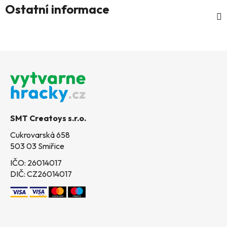
Ostatní informace
Z
á
p
a
t
SMT Creatoys s.r.o.
í
Cukrovarská 658
503 03 Smiřice
IČO: 26014017
DIČ: CZ26014017