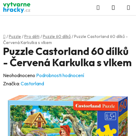
Přejít
Hledat
NÁKUP
na
KOŠÍK
obsah
Domů
/
Puzzle
/
Pro děti
/
Puzzle 60 dílků
/
Puzzle Castorland 60 dílků -
Červená Karkulka s vlkem
Puzzle Castorland 60 dílků
- Červená Karkulka s vlkem
Průměrné
Neohodnoceno
Podrobnosti hodnocení
hodnocení
Značka:
Castorland
produktu
je
0,0
z
5
hvězdiček.