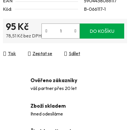
EAN
5904438066117
Kód:
B-066117-1
95 Kč
DO KOŠÍKU
78,51 Kč bez DPH
Měrná cena:
Tisk
Zeptat se
Sdílet
Ověřeno zákazníky
váš partner přes 20 let
Zboží skladem
Ihned odesíláme