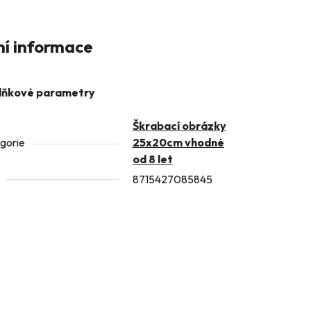
ní informace
lňkové parametry
Škrabací obrázky
gorie
25x20cm vhodné
od 8 let
8715427085845