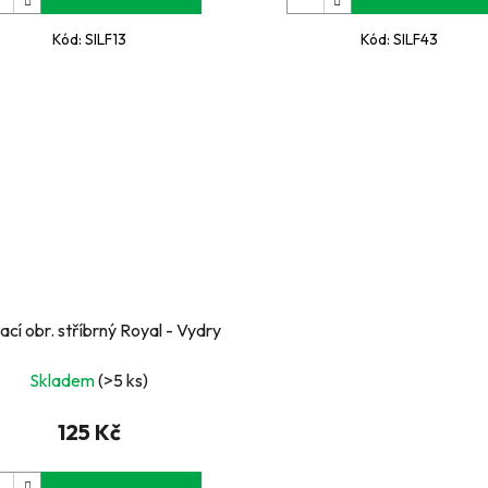
Kód:
SILF13
Kód:
SILF43
ací obr. stříbrný Royal - Vydry
Skladem
(>5 ks)
125 Kč