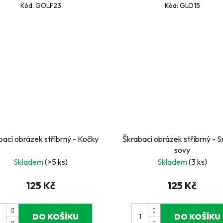
Kód:
GOLF23
Kód:
GLO15
bací obrázek stříbrný - Kočky
Škrabací obrázek stříbrný - 
sovy
Skladem
(>5 ks)
Skladem
(3 ks)
125 Kč
125 Kč
DO KOŠÍKU
DO KOŠÍKU