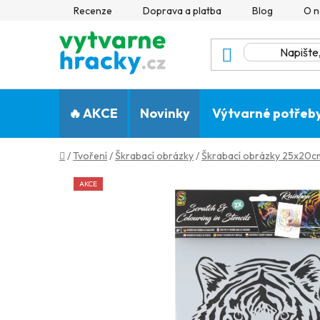
Přejít
Recenze
Doprava a platba
Blog
O n
na
obsah
🔥 AKCE
Novinky
Výtvarné potřeb
Domů
/
Tvoření
/
Škrabací obrázky
/
Škrabací obrázky 25x20cm
AKCE