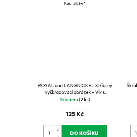
Kód:
SILF44
ROYAL and LANGNICKEL Stříbrný
Škra
vyškrabovací obrázek - Vlk s
měsícem
Skladem
(2 ks)
125 Kč
DO KOŠÍKU