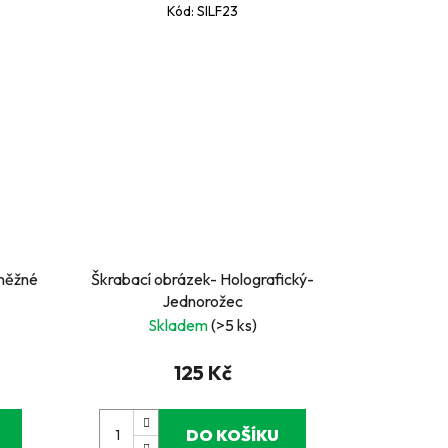
Kód:
SILF23
Sněžné
Škrabací obrázek- Holografický-
Jednorožec
Skladem
(>5 ks)
125 Kč
DO KOŠÍKU