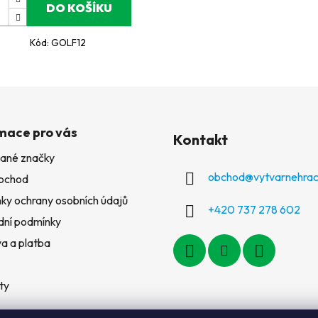
DO KOŠÍKU
Kód:
GOLF12
mace pro vás
Kontakt
ané značky
obchod
@
vytvarnehrac
bchod
ky ochrany osobních údajů
+420 737 278 602
ní podmínky
a a platba
ty