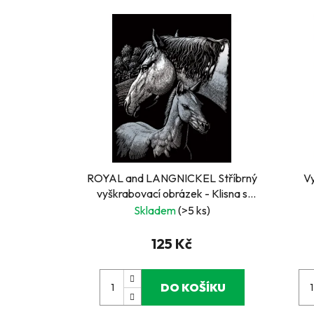
ROYAL and LANGNICKEL Stříbrný
V
vyškrabovací obrázek - Klisna s
hříbětem
Skladem
(>5 ks)
125 Kč
DO KOŠÍKU