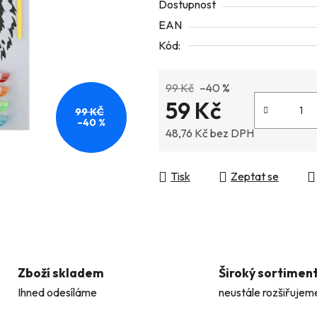
Dostupnost
5
EAN
hvězdiček.
Kód:
99 Kč
–40 %
59 Kč
99 KČ
–40 %
48,76 Kč bez DPH
Měrná cena:
Tisk
Zeptat se
Zboží skladem
Široký sortimen
Ihned odesíláme
neustále rozšiřujem