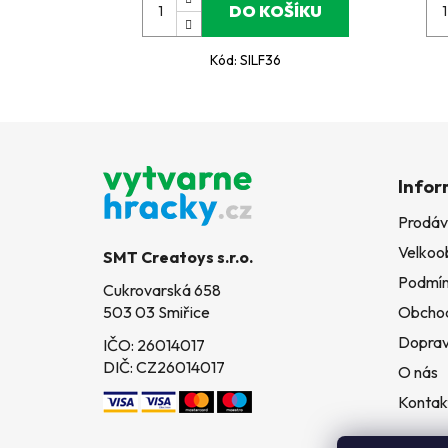
DO KOŠÍKU
Kód:
SILF36
Z
á
Infor
p
Prodáv
a
Velkoo
t
SMT Creatoys s.r.o.
í
Podmín
Cukrovarská 658
503 03 Smiřice
Obchod
Doprav
IČO: 26014017
DIČ: CZ26014017
O nás
Kontak