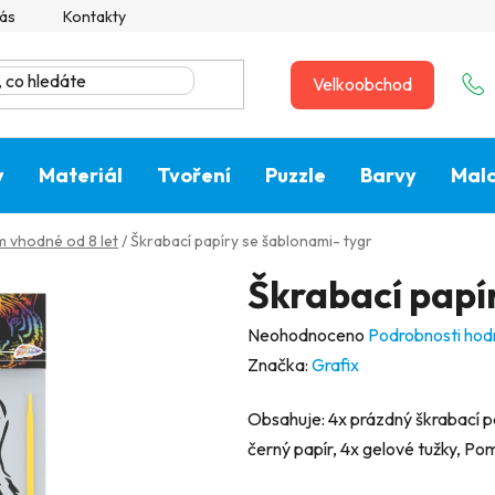
ás
Kontakty
Velkoobchod
y
Materiál
Tvoření
Puzzle
Barvy
Malo
 vhodné od 8 let
/
Škrabací papíry se šablonami- tygr
Škrabací papí
Průměrné
Neohodnoceno
Podrobnosti hod
hodnocení
Značka:
Grafix
produktu
Obsahuje: 4x prázdný škrabací pap
je
černý papír, 4x gelové tužky, Po
0,0
z