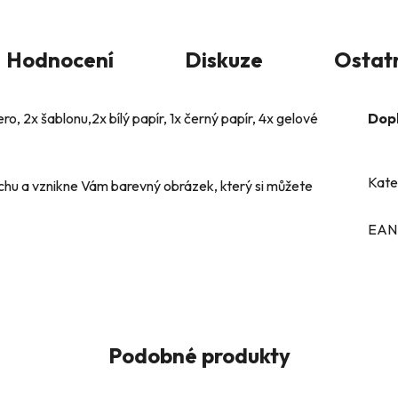
Hodnocení
Diskuze
Ostat
o, 2x šablonu,2x bílý papír, 1x černý papír, 4x gelové
Dop
Kate
chu a vznikne Vám barevný obrázek, který si můžete
EAN
Podobné produkty