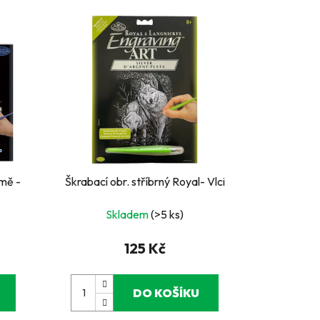
tmě -
Škrabací obr. stříbrný Royal- Vlci
Skladem
(>5 ks)
125 Kč
DO KOŠÍKU