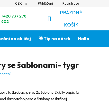
CZK
Přihlášení
Registrace
PRÁZDNÝ
+420 737 278
602
NÁKUPNÍ
KOŠÍK
KOŠÍK
vání na obličej
🎁 Tip na dárek
Halloween🎃
ry se šablonami- tygr
nocení
ír, 1x škrabací pero, 2x šablonu,2x bílý papír, 1x
mocí škrabacího pera a šablony seškrábej...