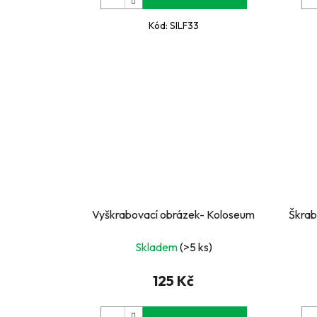
Kód:
SILF33
Vyškrabovací obrázek- Koloseum
Škrab
Skladem
(>5 ks)
125 Kč