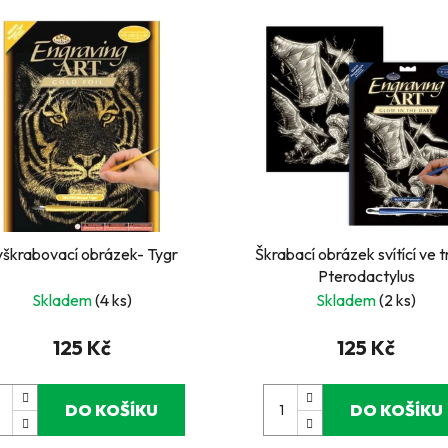
yškrabovací obrázek- Tygr
Škrabací obrázek svítící ve 
Pterodactylus
Skladem
(4 ks)
Skladem
(2 ks)
125 Kč
125 Kč
DO KOŠÍKU
DO KOŠÍKU