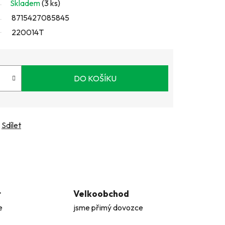
Skladem
(3 ks)
8715427085845
220014T
DO KOŠÍKU
Sdílet
t
Velkoobchod
e
jsme přimý dovozce