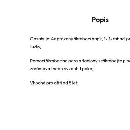
Popis
Obsahuje: 4x prázdný škrabací papír, 1x škrabací per
tužky,
Pomocí škrabacího pera a šablony seškrábejte plo
zarámovat nebo vyzdobit pokoj.
Vhodné pro děti od 8 let.