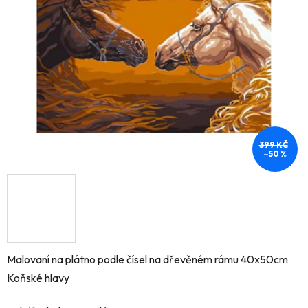
5
hvězdiček.
399 KČ
–50 %
Malovaní na plátno podle čísel na dřevěném rámu 40x50cm
Koňské hlavy