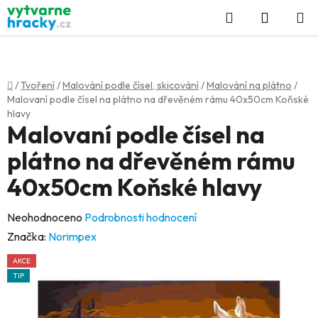
Přejít
Hledat
NÁKUP
na
KOŠÍK
obsah
Domů
/
Tvoření
/
Malování podle čísel, skicování
/
Malování na plátno
/
Malovaní podle čísel na plátno na dřevěném rámu 40x50cm Koňské
hlavy
Malovaní podle čísel na
plátno na dřevěném rámu
40x50cm Koňské hlavy
Průměrné
Neohodnoceno
Podrobnosti hodnocení
hodnocení
Značka:
Norimpex
produktu
AKCE
je
TIP
0,0
z