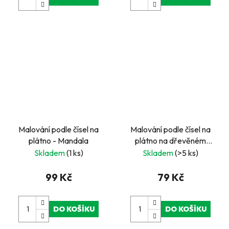
Malování podle čísel na
Malování podle čísel na
plátno - Mandala
plátno na dřevěném
rámu 20x20cm -Mořská
Skladem
(1 ks)
Skladem
(>5 ks)
panna
99 Kč
79 Kč
DO KOŠÍKU
DO KOŠÍKU