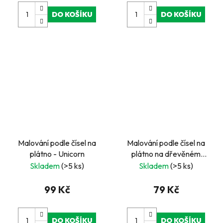
DO KOŠÍKU
DO KOŠÍKU
Malování podle čísel na
Malování podle čísel na
plátno - Unicorn
plátno na dřevěném
rámu 20x20cm -Panda
Skladem
(>5 ks)
Skladem
(>5 ks)
99 Kč
79 Kč
DO KOŠÍKU
DO KOŠÍKU