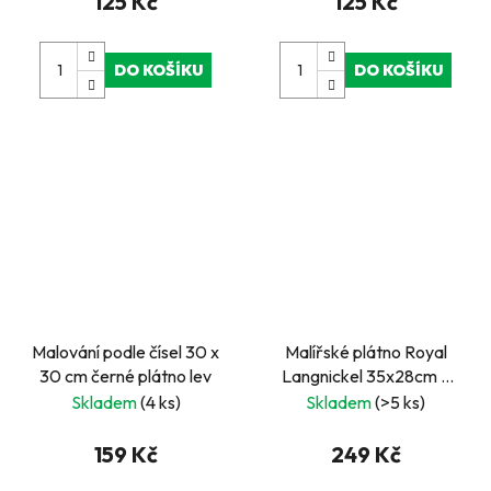
125 Kč
125 Kč
DO KOŠÍKU
DO KOŠÍKU
Malování podle čísel 30 x
Malířské plátno Royal
30 cm černé plátno lev
Langnickel 35x28cm –
Plachetnice
Skladem
(4 ks)
Skladem
(>5 ks)
159 Kč
249 Kč