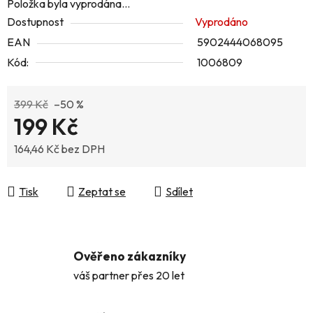
Položka byla vyprodána…
Dostupnost
Vyprodáno
EAN
5902444068095
Kód:
1006809
399 Kč
–50 %
199 Kč
164,46 Kč bez DPH
Měrná cena:
Tisk
Zeptat se
Sdílet
Ověřeno zákazníky
váš partner přes 20 let