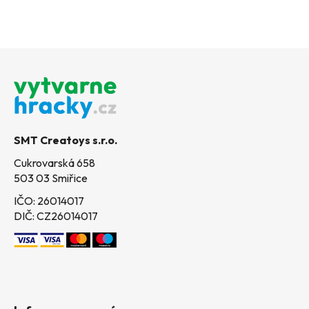
Z
á
p
a
t
SMT Creatoys s.r.o.
í
Cukrovarská 658
503 03 Smiřice
IČO: 26014017
DIČ: CZ26014017