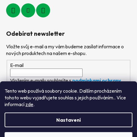
Odebírat newsletter
Vložte svůj e-mail a my vám budeme zasílat informace o
nových produktech na našem e-shopu.
E-mail
Vložením e-mailu souhlasíte s
podmínkami ochrany
osobních údajů
Tento web používá soubory cookie. Dalším procházením
tohoto webu vyjadřujete souhlas s jejich používáním.. Více
PŘIHLÁSIT SE
informací
zde
.
Nastavení
Vytvořil Shoptet
&
PekneWeby