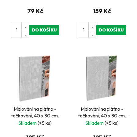
79 Kč
159 Kč
DO KOŠÍKU
DO KOŠÍKU
Malování na plátno -
Malování na plátno -
tečkování, 40 x 30 cm,
tečkování, 40 x 30 cm,
pes DOT PAINTING
mandala DOT PAINTING
Skladem
(>5 ks)
Skladem
(>5 ks)