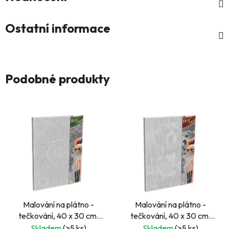
Ostatní informace
Podobné produkty
Malování na plátno -
Malování na plátno -
tečkování, 40 x 30 cm,
tečkování, 40 x 30 cm,
mandala DOT PAINTING
pes DOT PAINTING
Skladem
(>5 ks)
Skladem
(>5 ks)