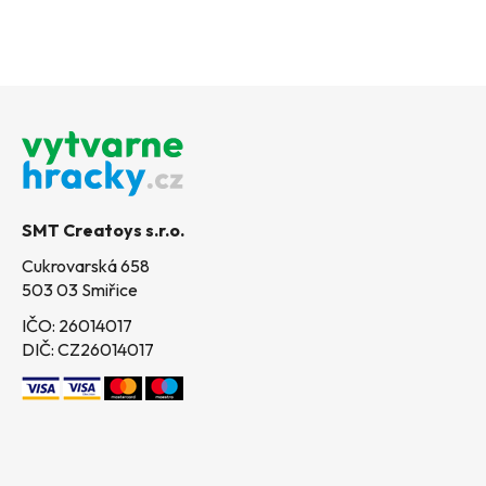
Z
á
p
a
t
SMT Creatoys s.r.o.
í
Cukrovarská 658
503 03 Smiřice
IČO: 26014017
DIČ: CZ26014017