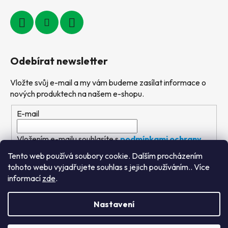
Odebírat newsletter
Vložte svůj e-mail a my vám budeme zasílat informace o
nových produktech na našem e-shopu.
E-mail
Vložením e-mailu souhlasíte s
podmínkami ochrany
osobních údajů
Tento web používá soubory cookie. Dalším procházením
tohoto webu vyjadřujete souhlas s jejich používáním.. Více
PŘIHLÁSIT SE
informací
zde
.
Nastavení