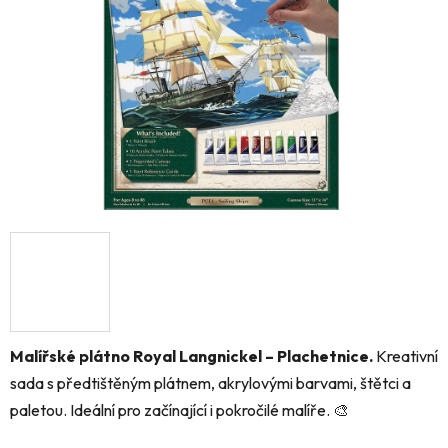
hvězdiček.
Malířské plátno Royal Langnickel – Plachetnice.
Kreativní
sada s předtištěným plátnem, akrylovými barvami, štětci a
paletou. Ideální pro začínající i pokročilé malíře. 🎨