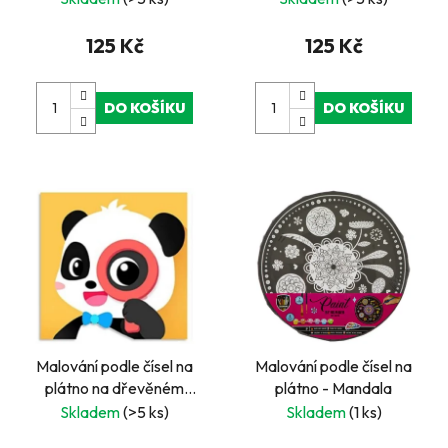
125 Kč
125 Kč
DO KOŠÍKU
DO KOŠÍKU
Malování podle čísel na
Malování podle čísel na
plátno na dřevěném
plátno - Mandala
rámu 20x20cm -Panda
Skladem
(>5 ks)
Skladem
(1 ks)