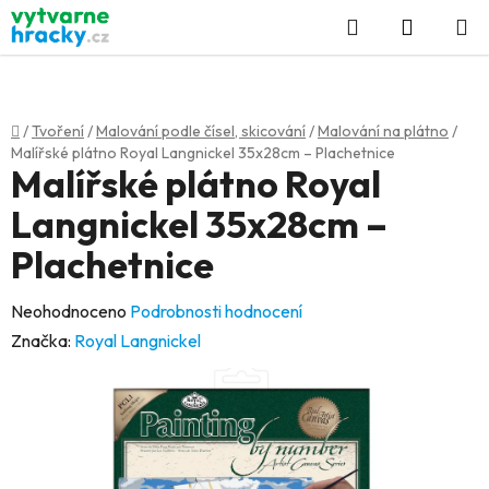
Přejít
Hledat
NÁKUP
na
KOŠÍK
obsah
Domů
/
Tvoření
/
Malování podle čísel, skicování
/
Malování na plátno
/
Malířské plátno Royal Langnickel 35x28cm – Plachetnice
Malířské plátno Royal
Langnickel 35x28cm –
Plachetnice
Průměrné
Neohodnoceno
Podrobnosti hodnocení
hodnocení
Značka:
Royal Langnickel
produktu
je
0,0
z
5