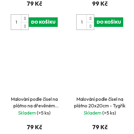
79 Kč
99 Kč
DO KOŠÍKU
DO KOŠÍKU
Malování podle čísel na
Malování podle čísel na
plátno na dřevěném
plátno 20x20cm - Tygřík
rámu 20x20cm -Mořská
Skladem
(>5 ks)
Skladem
(>5 ks)
panna
79 Kč
79 Kč