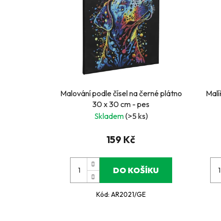
Malování podle čísel na černé plátno
Malí
30 x 30 cm - pes
Skladem
(>5 ks)
159 Kč
DO KOŠÍKU
Kód:
AR2021/GE