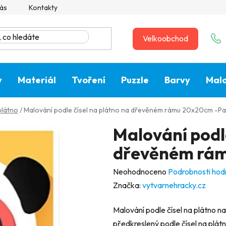
ás
Kontakty
Velkoobchod
y
Materiál
Tvoření
Puzzle
Barvy
Malo
plátno
/
Malování podle čísel na plátno na dřevěném rámu 20x20cm -P
Malování podle
dřevěném rá
Průměrné
Neohodnoceno
Podrobnosti hod
hodnocení
Značka:
vytvarnehracky.cz
produktu
Malování podle čísel na plátno
je
předkreslený podle čísel na plá
0,0