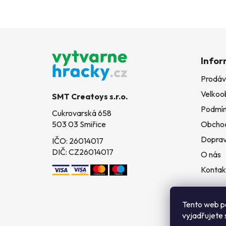
Z
á
Infor
p
Prodáv
a
Velkoo
t
SMT Creatoys s.r.o.
í
Podmín
Cukrovarská 658
503 03 Smiřice
Obchod
Doprav
IČO: 26014017
DIČ: CZ26014017
O nás
Kontak
Tento web p
vyjadřujete 