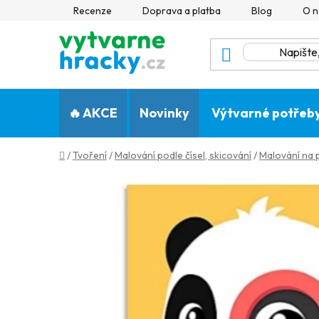
Přejít
Recenze
Doprava a platba
Blog
O n
na
obsah
🔥 AKCE
Novinky
Výtvarné potřeb
Domů
/
Tvoření
/
Malování podle čísel, skicování
/
Malování na 