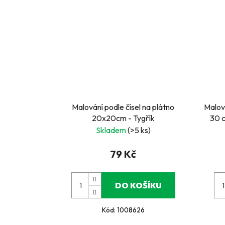
Malování podle čísel na plátno
Malová
20x20cm - Tygřík
30 
Skladem
(>5 ks)
79 Kč
DO KOŠÍKU
Kód:
1008626