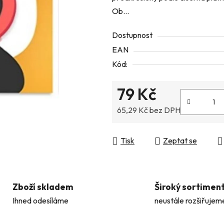
Ob...
z
5
Dostupnost
hvězdiček.
EAN
Kód:
79 Kč
65,29 Kč bez DPH
Měrná cena:
Tisk
Zeptat se
Zboží skladem
Široký sortimen
Ihned odesíláme
neustále rozšiřujem