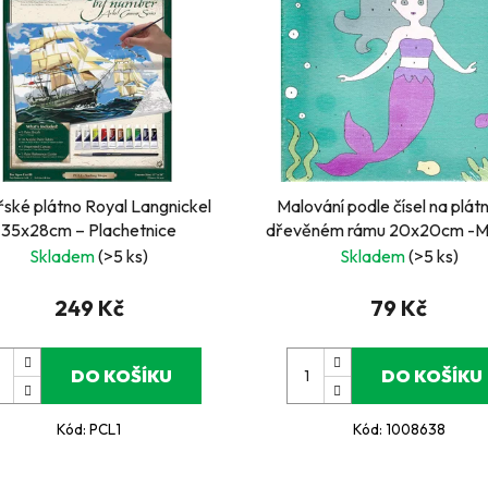
řské plátno Royal Langnickel
Malování podle čísel na plát
35x28cm – Plachetnice
dřevěném rámu 20x20cm -M
panna
Skladem
(>5 ks)
Skladem
(>5 ks)
249 Kč
79 Kč
DO KOŠÍKU
DO KOŠÍKU
Kód:
PCL1
Kód:
1008638