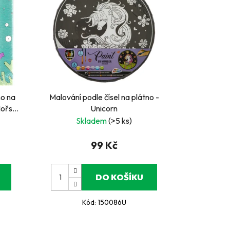
no na
Malování podle čísel na plátno -
ořská
Unicorn
Skladem
(>5 ks)
99 Kč
DO KOŠÍKU
Kód:
150086U