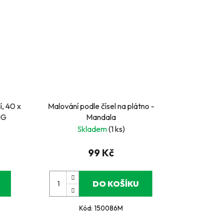
í, 40 x
Malování podle čísel na plátno -
NG
Mandala
Skladem
(1 ks)
99 Kč
DO KOŠÍKU
Kód:
150086M