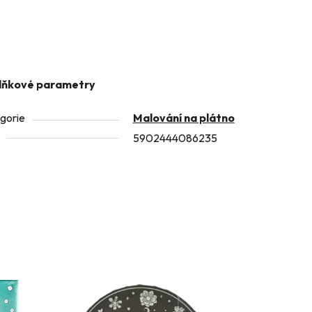
lňkové parametry
gorie
Malování na plátno
5902444086235