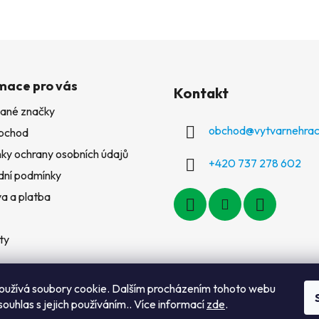
mace pro vás
Kontakt
ané značky
obchod
@
vytvarnehrac
bchod
ky ochrany osobních údajů
+420 737 278 602
ní podmínky
a a platba
ty
oužívá soubory cookie. Dalším procházením tohoto webu
souhlas s jejich používáním.. Více informací
zde
.