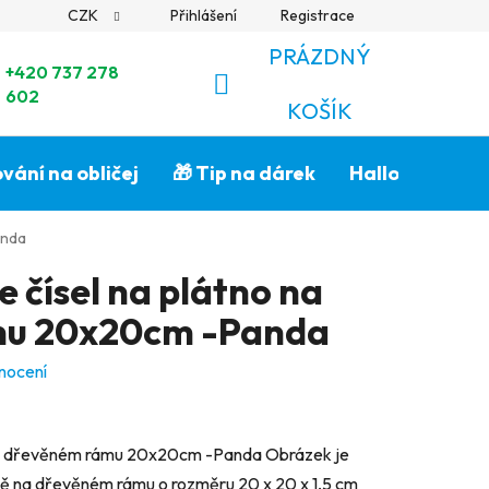
CZK
Přihlášení
Registrace
PRÁZDNÝ
+420 737 278
602
NÁKUPNÍ
KOŠÍK
KOŠÍK
vání na obličej
🎁 Tip na dárek
Halloween🎃
anda
 čísel na plátno na
mu 20x20cm -Panda
nocení
 na dřevěném rámu 20x20cm -Panda Obrázek je
tně na dřevěném rámu o rozměru 20 x 20 x 1,5 cm