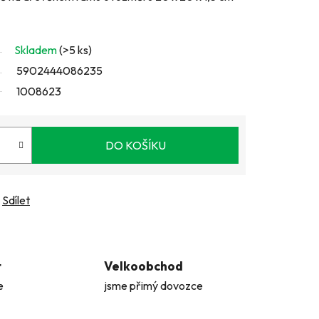
Skladem
(>5 ks)
5902444086235
1008623
DO KOŠÍKU
Sdílet
t
Velkoobchod
e
jsme přimý dovozce