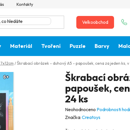
ás
Kontakty
Velkoobchod
y
Materiál
Tvoření
Puzzle
Barvy
Malo
17x12cm
/
Škrabací obrázek - duhový A5 - papoušek, cena za jeden ks, v
Škrabací obrá
papoušek, cena
24 ks
Průměrné
Neohodnoceno
Podrobnosti hod
hodnocení
Značka:
Creatoys
produktu