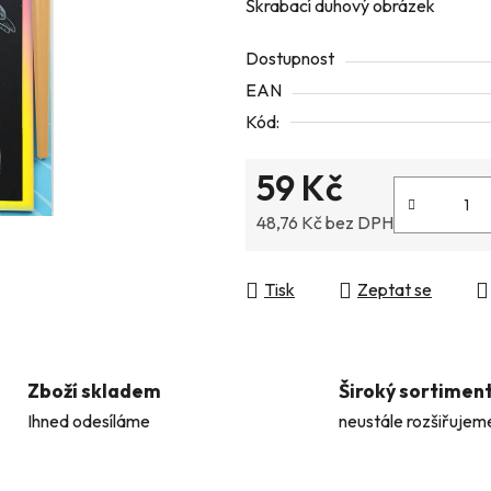
Škrabací duhový obrázek
je
0,0
Dostupnost
z
EAN
5
Kód:
hvězdiček.
59 Kč
48,76 Kč bez DPH
Měrná cena:
Tisk
Zeptat se
Zboží skladem
Široký sortimen
Ihned odesíláme
neustále rozšiřujem