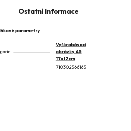
Ostatní informace
lňkové parametry
Vyškrabávací
gorie
obrázky A5
17x12cm
710302566165