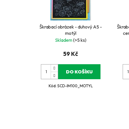
Škrabací obrázek - duhový A5 -
Škraba
motýl
cen
Skladem
(>5 ks)
59 Kč
DO KOŠÍKU
Kód:
SCD-IM100_MOTYL