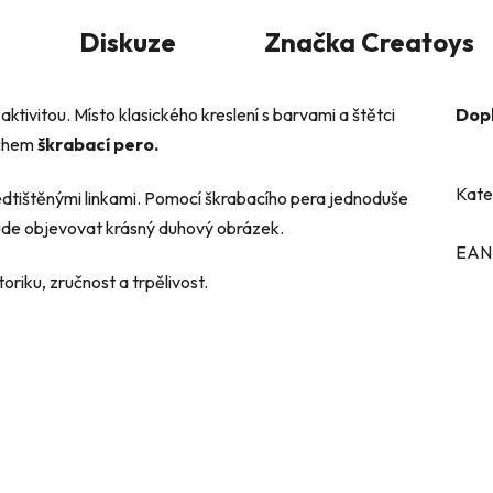
Diskuze
Značka
Creatoys
aktivitou.
Místo klasického kreslení s barvami a štětci
Dop
rchem
škrabací pero.
Kate
dtištěnými linkami. Pomocí škrabacího pera jednoduše
bude objevovat krásný duhový obrázek.
EAN
riku, zručnost a trpělivost.