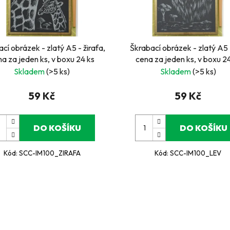
cí obrázek - zlatý A5 - žirafa,
Škrabací obrázek - zlatý A5 -
a za jeden ks, v boxu 24 ks
cena za jeden ks, v boxu 2
Skladem
(>5 ks)
Skladem
(>5 ks)
59 Kč
59 Kč
DO KOŠÍKU
DO KOŠÍKU
Kód:
SCC-IM100_ZIRAFA
Kód:
SCC-IM100_LEV