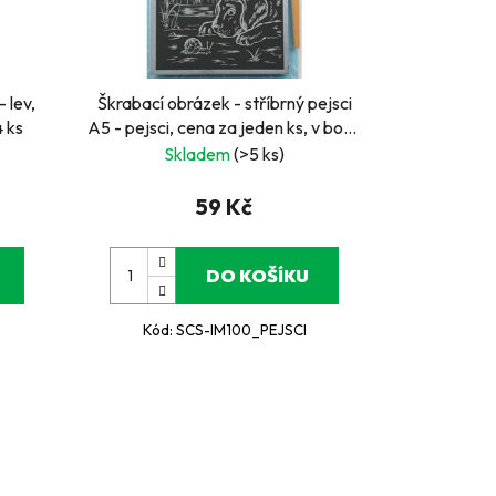
 lev,
Škrabací obrázek - stříbrný pejsci
4 ks
A5 - pejsci, cena za jeden ks, v boxu
24 ks
Skladem
(>5 ks)
59 Kč
DO KOŠÍKU
Kód:
SCS-IM100_PEJSCI