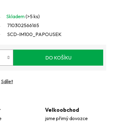
Skladem
(>5 ks)
710302566165
SCD-IM100_PAPOUSEK
DO KOŠÍKU
Sdílet
t
Velkoobchod
e
jsme přimý dovozce