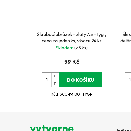
Škrabací obrázek - zlatý A5 - tygr,
Škra
cena za jeden ks, v boxu 24 ks
delfi
Skladem
(>5 ks)
59 Kč
DO KOŠÍKU
Kód:
SCC-IM100_TYGR
Z
á