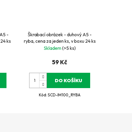
 A5 -
Škrabací obrázek - duhový A5 -
 24 ks
ryba, cena za jeden ks, v boxu 24 ks
Skladem
(>5 ks)
59 Kč
DO KOŠÍKU
Kód:
SCD-IM100_RYBA