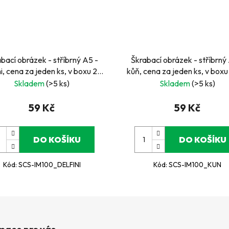
bací obrázek - stříbrný A5 -
Škrabací obrázek - stříbrný
ni, cena za jeden ks, v boxu 24
kůň, cena za jeden ks, v boxu
ks
Skladem
(>5 ks)
Skladem
(>5 ks)
59 Kč
59 Kč
DO KOŠÍKU
DO KOŠÍKU
Kód:
SCS-IM100_DELFINI
Kód:
SCS-IM100_KUN