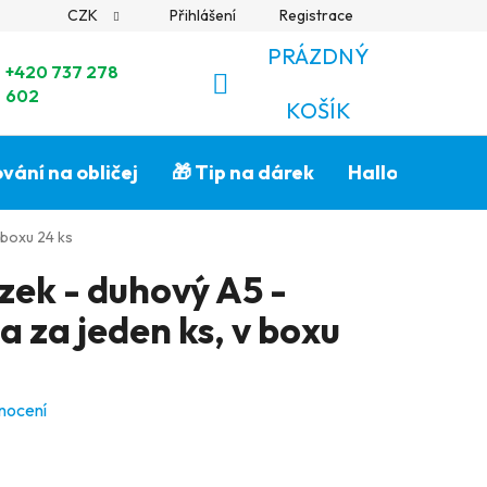
CZK
Přihlášení
Registrace
PRÁZDNÝ
+420 737 278
602
NÁKUPNÍ
KOŠÍK
KOŠÍK
vání na obličej
🎁 Tip na dárek
Halloween🎃
 boxu 24 ks
zek - duhový A5 -
 za jeden ks, v boxu
nocení