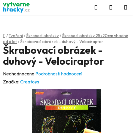
Přejít
Hledat
NÁKUP
na
KOŠÍK
obsah
Domů
/
Tvoření
/
Škrabací obrázky
/
Škrabací obrázky 25x20cm vhodné
od 6 let
/
Škrabovací obrázek - duhový - Velociraptor
Škrabovací obrázek -
duhový - Velociraptor
Průměrné
Neohodnoceno
Podrobnosti hodnocení
hodnocení
Značka:
Creatoys
produktu
je
0,0
z
5
hvězdiček.