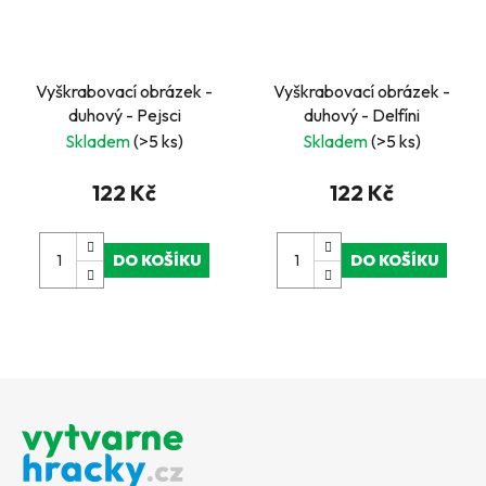
Vyškrabovací obrázek -
Vyškrabovací obrázek -
duhový - Pejsci
duhový - Delfíni
Skladem
(>5 ks)
Skladem
(>5 ks)
122 Kč
122 Kč
DO KOŠÍKU
DO KOŠÍKU
Z
á
p
a