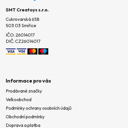
t
SMT Creatoys s.r.o.
í
Cukrovarská 658
503 03 Smiřice
IČO: 26014017
DIČ: CZ26014017
Informace pro vás
Prodávané značky
Velkoobchod
Podmínky ochrany osobních údajů
Obchodní podmínky
Doprava a platba