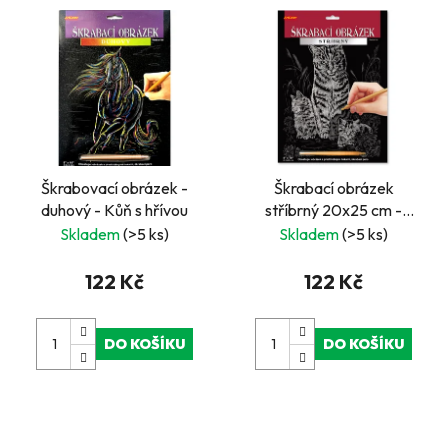
Škrabovací obrázek -
Škrabací obrázek
duhový - Kůň s hřívou
stříbrný 20x25 cm -
Kočka s koťaty
Skladem
(>5 ks)
Skladem
(>5 ks)
122 Kč
122 Kč
DO KOŠÍKU
DO KOŠÍKU