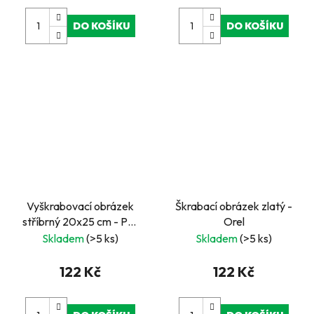
DO KOŠÍKU
DO KOŠÍKU
Vyškrabovací obrázek
Škrabací obrázek zlatý -
stříbrný 20x25 cm - Pes
Orel
a kočka
Skladem
(>5 ks)
Skladem
(>5 ks)
122 Kč
122 Kč