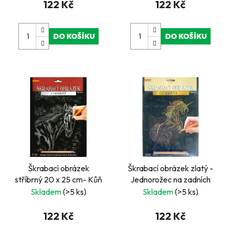
122 Kč
122 Kč
DO KOŠÍKU
DO KOŠÍKU
Škrabací obrázek
Škrabací obrázek zlatý -
stříbrný 20 x 25 cm- Kůň
Jednorožec na zadních
Skladem
(>5 ks)
Skladem
(>5 ks)
122 Kč
122 Kč