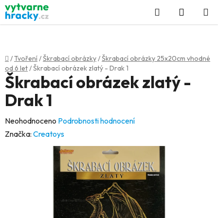
Přejít
Hledat
NÁKUP
na
KOŠÍK
obsah
Domů
/
Tvoření
/
Škrabací obrázky
/
Škrabací obrázky 25x20cm vhodné
od 6 let
/
Škrabací obrázek zlatý - Drak 1
Škrabací obrázek zlatý -
Drak 1
Průměrné
Neohodnoceno
Podrobnosti hodnocení
hodnocení
Značka:
Creatoys
produktu
je
0,0
z
5
hvězdiček.