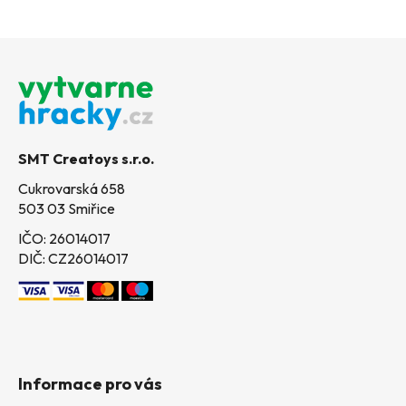
Z
á
p
a
t
SMT Creatoys s.r.o.
í
Cukrovarská 658
503 03 Smiřice
IČO: 26014017
DIČ: CZ26014017
Informace pro vás