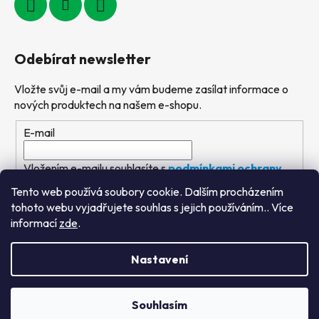
Odebírat newsletter
Vložte svůj e-mail a my vám budeme zasílat informace o
nových produktech na našem e-shopu.
E-mail
Vložením e-mailu souhlasíte s
podmínkami ochrany
osobních údajů
Tento web používá soubory cookie. Dalším procházením
tohoto webu vyjadřujete souhlas s jejich používáním.. Více
PŘIHLÁSIT SE
informací
zde
.
Nastavení
Vytvořil Shoptet
&
PekneWeby
Souhlasím
Copyright 2026
Výtvarné hračky
. Všechna práva