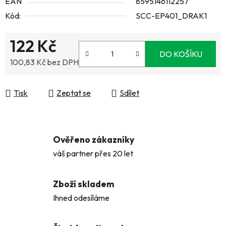
EAN
8595146112257
Kód:
SCC-EP401_DRAK1
122 Kč
DO KOŠÍKU
100,83 Kč bez DPH
Měrná cena:
Tisk
Zeptat se
Sdílet
Ověřeno zákazníky
váš partner přes 20 let
Zboží skladem
Ihned odesíláme