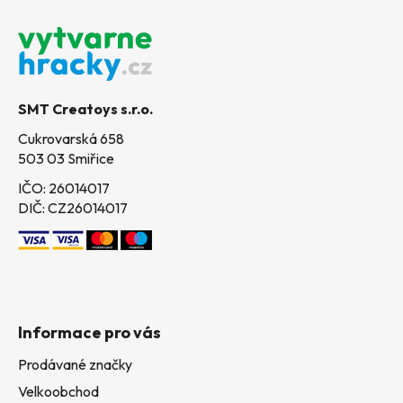
Z
á
p
a
t
SMT Creatoys s.r.o.
í
Cukrovarská 658
503 03 Smiřice
IČO: 26014017
DIČ: CZ26014017
Informace pro vás
Prodávané značky
Velkoobchod