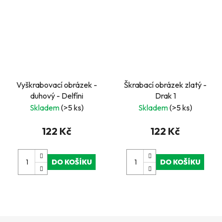
Vyškrabovací obrázek -
Škrabací obrázek zlatý -
duhový - Delfíni
Drak 1
Skladem
(>5 ks)
Skladem
(>5 ks)
122 Kč
122 Kč
DO KOŠÍKU
DO KOŠÍKU