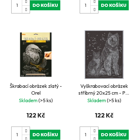
DO KOŠÍKU
DO KOŠÍKU
Škrabací obrázek zlatý -
Vyškrabovací obrázek
Orel
stříbrný 20x25 cm - Pes
a kočka
Skladem
(>5 ks)
Skladem
(>5 ks)
122 Kč
122 Kč
DO KOŠÍKU
DO KOŠÍKU