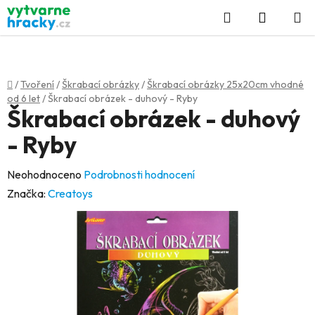
Přejít
Hledat
NÁKUP
na
KOŠÍK
obsah
Domů
/
Tvoření
/
Škrabací obrázky
/
Škrabací obrázky 25x20cm vhodné
od 6 let
/
Škrabací obrázek - duhový - Ryby
Škrabací obrázek - duhový
- Ryby
Průměrné
Neohodnoceno
Podrobnosti hodnocení
hodnocení
Značka:
Creatoys
produktu
je
0,0
z
5
hvězdiček.