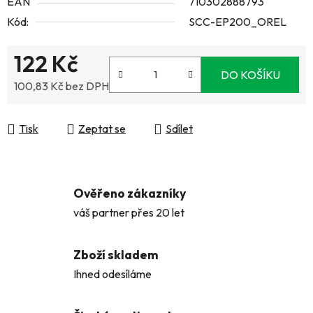
EAN
710302888793
Kód:
SCC-EP200_OREL
122 Kč
DO KOŠÍKU
100,83 Kč bez DPH
Měrná cena:
Tisk
Zeptat se
Sdílet
Ověřeno zákazníky
váš partner přes 20 let
Zboží skladem
Ihned odesíláme