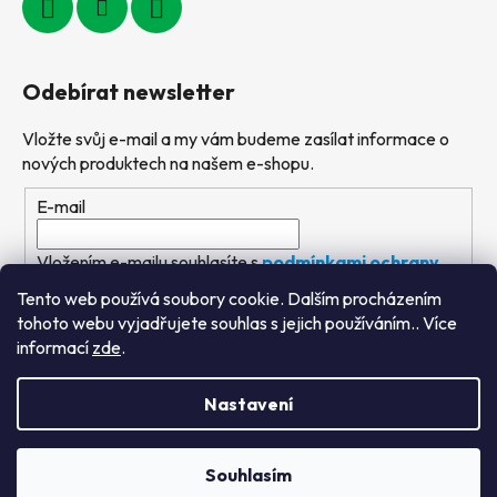
Odebírat newsletter
Vložte svůj e-mail a my vám budeme zasílat informace o
nových produktech na našem e-shopu.
E-mail
Vložením e-mailu souhlasíte s
podmínkami ochrany
osobních údajů
Tento web používá soubory cookie. Dalším procházením
tohoto webu vyjadřujete souhlas s jejich používáním.. Více
PŘIHLÁSIT SE
informací
zde
.
Nastavení
Vytvořil Shoptet
&
PekneWeby
Souhlasím
Copyright 2026
Výtvarné hračky
. Všechna práva