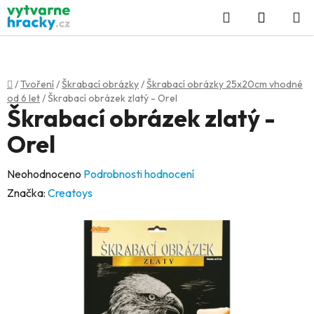
Přejít
Hledat
NÁKUP
na
KOŠÍK
obsah
Domů
/
Tvoření
/
Škrabací obrázky
/
Škrabací obrázky 25x20cm vhodné
od 6 let
/
Škrabací obrázek zlatý - Orel
Škrabací obrázek zlatý -
Orel
Průměrné
Neohodnoceno
Podrobnosti hodnocení
hodnocení
Značka:
Creatoys
produktu
je
0,0
z
5
hvězdiček.