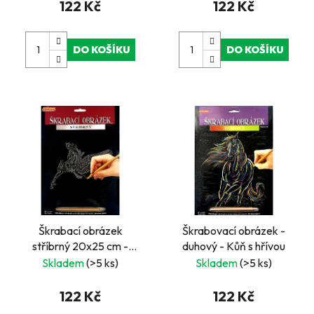
122 Kč
122 Kč
DO KOŠÍKU
DO KOŠÍKU
Škrabací obrázek
Škrabovací obrázek -
stříbrný 20x25 cm -
duhový - Kůň s hřívou
Pegas 3
Skladem
(>5 ks)
Skladem
(>5 ks)
122 Kč
122 Kč