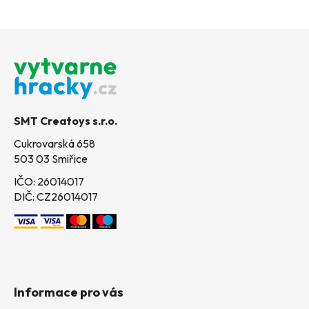
Z
á
p
a
t
SMT Creatoys s.r.o.
í
Cukrovarská 658
503 03 Smiřice
IČO: 26014017
DIČ: CZ26014017
Informace pro vás