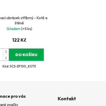
ací obrázek stříbrný - Kotě a
štěně
Skladem
(>5 ks)
122 Kč
DO KOŠÍKU
Kód:
SCS-EP100_KOTE
mace pro vás
Kontakt
ané značky