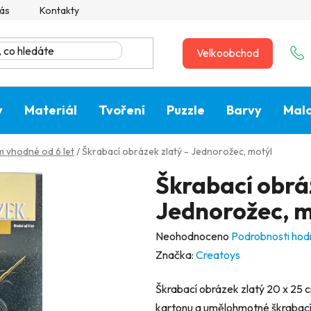
ás
Kontakty
Velkoobchod
y
Materiál
Tvoření
Puzzle
Barvy
Malo
 vhodné od 6 let
/
Škrabací obrázek zlatý - Jednorožec, motýl
Škrabací obráz
Jednorožec, m
Průměrné
Neohodnoceno
Podrobnosti hod
hodnocení
Značka:
Creatoys
produktu
Škrabací obrázek zlatý 20 x 25
je
kartonu a umělohmotné škrabací 
0,0