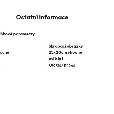
Ostatní informace
lňkové parametry
Škrabací obrázky
gorie
25x20cm vhodné
od 6 let
8595146112264