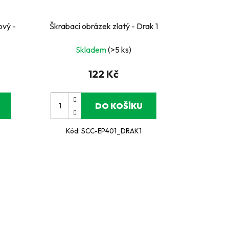
ový -
Škrabací obrázek zlatý - Drak 1
Skladem
(>5 ks)
122 Kč
DO KOŠÍKU
Kód:
SCC-EP401_DRAK1