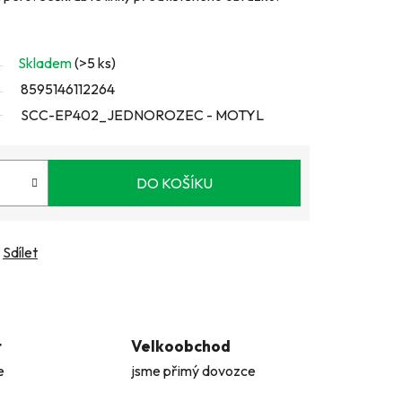
Skladem
(>5 ks)
8595146112264
SCC-EP402_JEDNOROZEC - MOTYL
DO KOŠÍKU
Sdílet
t
Velkoobchod
e
jsme přimý dovozce