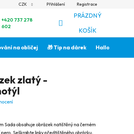
CZK
Přihlášení
Registrace
PRÁZDNÝ
+420 737 278
602
NÁKUPNÍ
KOŠÍK
KOŠÍK
vání na obličej
🎁 Tip na dárek
Halloween🎃
ek zlatý -
otýl
nocení
 cm Sada obsahuje obrázek natištěný na černém
pero. Seškrabte linky předtištěného obrázku.