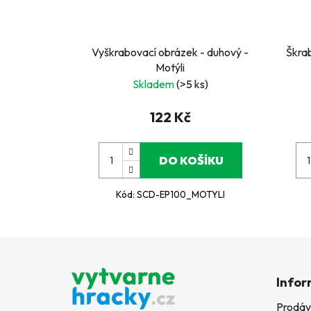
Vyškrabovací obrázek - duhový -
Škrab
Motýli
Skladem
(>5 ks)
122 Kč
DO KOŠÍKU
Kód:
SCD-EP100_MOTYLI
Z
á
Infor
p
Prodáv