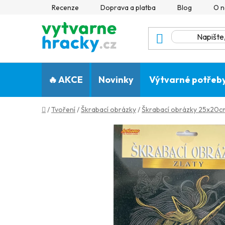
Přejít
Recenze
Doprava a platba
Blog
O n
na
obsah
🔥 AKCE
Novinky
Výtvarné potřeb
Domů
/
Tvoření
/
Škrabací obrázky
/
Škrabací obrázky 25x20cm