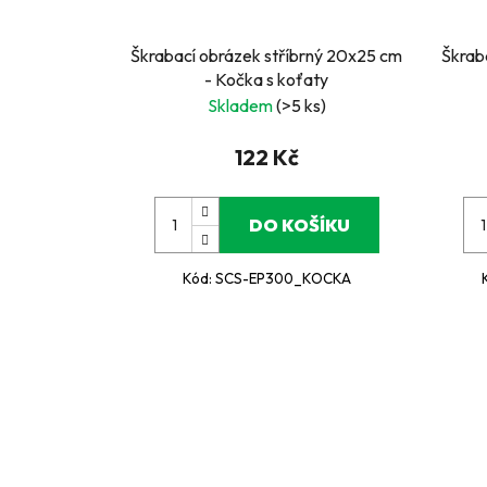
Škrabací obrázek stříbrný 20x25 cm
Škrab
- Kočka s koťaty
Skladem
(>5 ks)
122 Kč
DO KOŠÍKU
Kód:
SCS-EP300_KOCKA