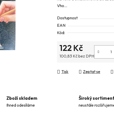
Vho...
z
5
Dostupnost
hvězdiček.
EAN
Kód:
122 Kč
100,83 Kč bez DPH
Měrná cena:
Tisk
Zeptat se
Zboží skladem
Široký sortimen
Ihned odesíláme
neustále rozšiřujem