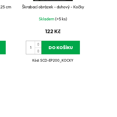
x25 cm
Škrabací obrázek - duhový - Kočky
Skladem
(>5 ks)
122 Kč
DO KOŠÍKU
Kód:
SCD-EP200_KOCKY