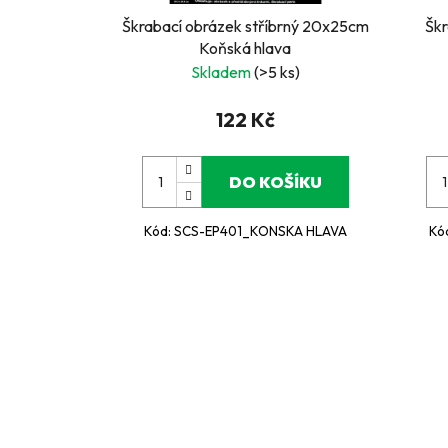
Škrabací obrázek stříbrný 20x25cm
Škr
Koňská hlava
Skladem
(>5 ks)
122 Kč
DO KOŠÍKU
Kód:
SCS-EP401_KONSKA HLAVA
Kó