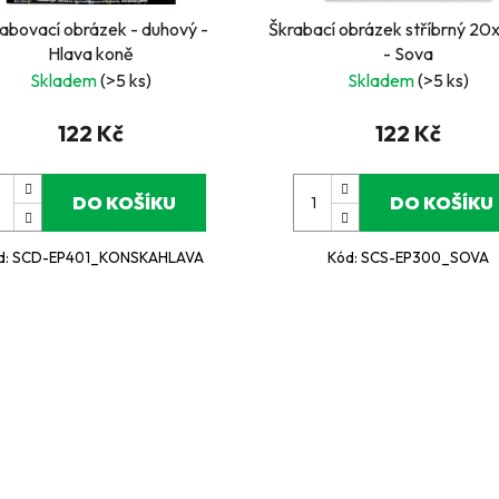
abovací obrázek - duhový -
Škrabací obrázek stříbrný 20
Hlava koně
- Sova
Skladem
(>5 ks)
Skladem
(>5 ks)
122 Kč
122 Kč
DO KOŠÍKU
DO KOŠÍKU
d:
SCD-EP401_KONSKAHLAVA
Kód:
SCS-EP300_SOVA