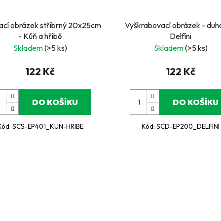
ací obrázek stříbrný 20x25cm
Vyškrabovací obrázek - duh
- Kůň a hříbě
Delfíni
Skladem
(>5 ks)
Skladem
(>5 ks)
122 Kč
122 Kč
DO KOŠÍKU
DO KOŠÍKU
Kód:
SCS-EP401_KUN-HRIBE
Kód:
SCD-EP200_DELFINI