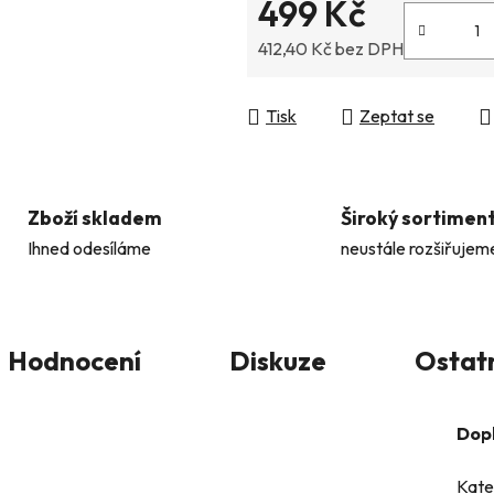
499 Kč
412,40 Kč bez DPH
Měrná cena:
Tisk
Zeptat se
Zboží skladem
Široký sortimen
Ihned odesíláme
neustále rozšiřujem
Hodnocení
Diskuze
Ostat
Dop
Kate