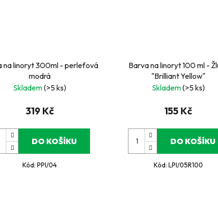
 na linoryt 300ml - perleťová
Barva na linoryt 100 ml - Ž
modrá
"Brilliant Yellow"
Skladem
(>5 ks)
Skladem
(>5 ks)
319 Kč
155 Kč
DO KOŠÍKU
DO KOŠÍKU
Kód:
PPI/04
Kód:
LPI/05R100