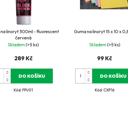
na linoryt 300ml - fluorescent
Guma na linoryt 15 x 10 x 0
červená
Skladem
(>5 ks)
Skladem
(>5 ks)
289 Kč
99 Kč
DO KOŠÍKU
DO KOŠÍKU
Kód:
FPI/01
Kód:
CXP16