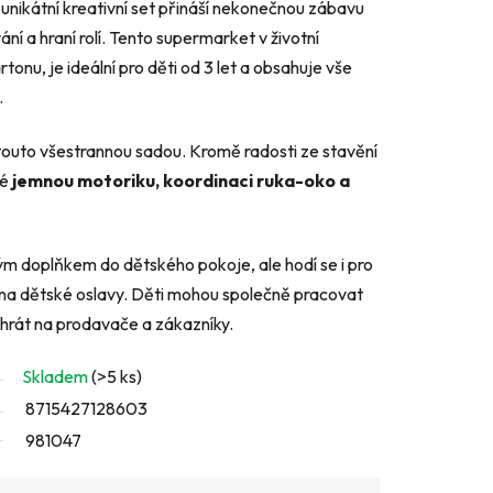
unikátní kreativní set přináší nekonečnou zábavu
ní a hraní rolí. Tento supermarket v životní
tonu, je ideální pro děti od 3 let a obsahuje vše
.
touto všestrannou sadou. Kromě radosti ze stavění
ké
jemnou motoriku, koordinaci ruka-oko a
ým doplňkem do dětského pokoje, ale hodí se i pro
na dětské oslavy. Děti mohou společně pracovat
 hrát na prodavače a zákazníky.
Skladem
(>5 ks)
8715427128603
981047