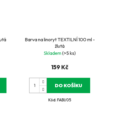
lutá
Barva na linoryt TEXTILNÍ 100 ml -
žlutá
Skladem
(>5 ks)
159 Kč
DO KOŠÍKU
Kód:
FABI/05