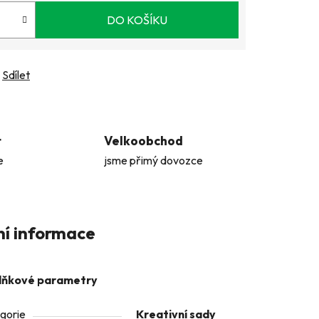
DO KOŠÍKU
Sdílet
t
Velkoobchod
e
jsme přimý dovozce
ní informace
lňkové parametry
gorie
Kreativní sady