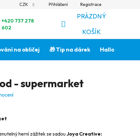
CZK
Přihlášení
Registrace
PRÁZDNÝ
+420 737 278
602
NÁKUPNÍ
KOŠÍK
KOŠÍK
vání na obličej
🎁 Tip na dárek
Halloween🎃
od - supermarket
nocení
ket
utelný herní zážitek se sadou
Joya Creative: