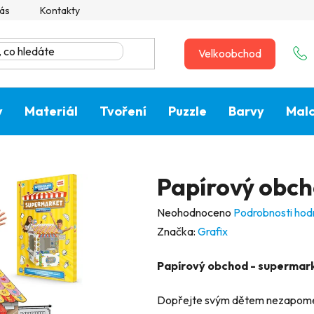
ás
Kontakty
Velkoobchod
y
Materiál
Tvoření
Puzzle
Barvy
Malo
Papírový obch
Průměrné
Neohodnoceno
Podrobnosti hod
hodnocení
Značka:
Grafix
produktu
Papírový obchod - supermar
je
0,0
Dopřejte svým dětem nezapomen
z