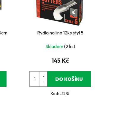
,8cm
Rydla na lino 12ks styl 5
Skladem
(2 ks)
145 Kč
DO KOŠÍKU
Kód:
L12/5