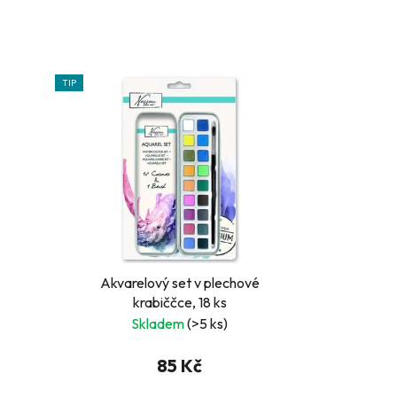
TIP
Akvarelový set v plechové
krabiččce, 18 ks
Skladem
(>5 ks)
85 Kč