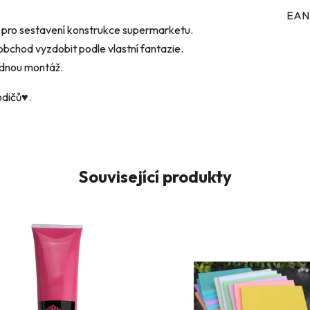
EAN
u pro sestavení konstrukce supermarketu.
 obchod vyzdobit podle vlastní fantazie.
adnou montáž.
odičů♥.
Související produkty