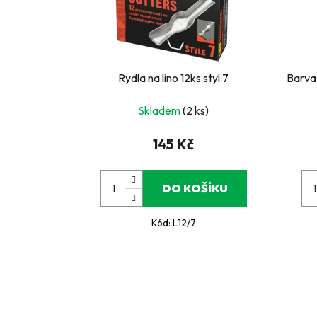
Rydla na lino 12ks styl 7
Barva 
Skladem
(2 ks)
145 Kč
DO KOŠÍKU
Kód:
L12/7