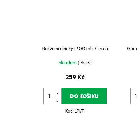
Barva na linoryt 300 ml - Černá
Guma
Skladem
(>5 ks)
259 Kč
DO KOŠÍKU
Kód:
LPI/11