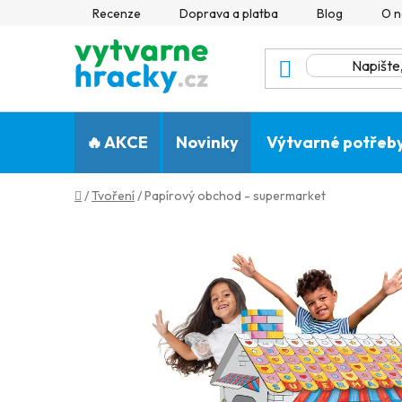
Přejít
Recenze
Doprava a platba
Blog
O n
na
obsah
🔥 AKCE
Novinky
Výtvarné potřeb
Domů
/
Tvoření
/
Papírový obchod - supermarket