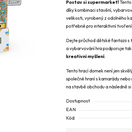
Postav si supermarket!
Tento 
5
díky kombinaci stavění, vybarvová
hvězdiček.
velikosti, vyrobený z odolného kar
potřebné pro interaktivní tvoření
Dejte průchod dětské fantazii s 
a vybarvování hra podporuje ta
kreativní myšlení
.
Tento hrací domek není jen skvěl
společné hraní s kamarády nebo 
na stavbě obchodu a následně si
Dostupnost
EAN
Kód: