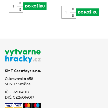
DO KOŠÍKU
DO KOŠÍKU
Z
á
p
a
t
SMT Creatoys s.r.o.
í
Cukrovarská 658
503 03 Smiřice
IČO: 26014017
DIČ: CZ26014017