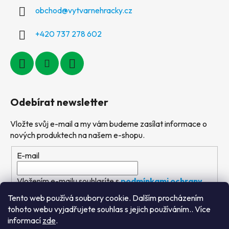
obchod
@
vytvarnehracky.cz
+420 737 278 602
Odebírat newsletter
Vložte svůj e-mail a my vám budeme zasílat informace o
nových produktech na našem e-shopu.
E-mail
Vložením e-mailu souhlasíte s
podmínkami ochrany
osobních údajů
Tento web používá soubory cookie. Dalším procházením
tohoto webu vyjadřujete souhlas s jejich používáním.. Více
PŘIHLÁSIT SE
informací
zde
.