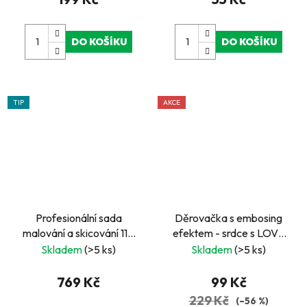
DO KOŠÍKU
DO KOŠÍKU
TIP
AKCE
Profesionální sada
Děrovačka s embosing
malování a skicování 110
efektem - srdce s LOVE
ks v kufříku
2
Skladem
(>5 ks)
Skladem
(>5 ks)
769 Kč
99 Kč
229 Kč
(–56 %)