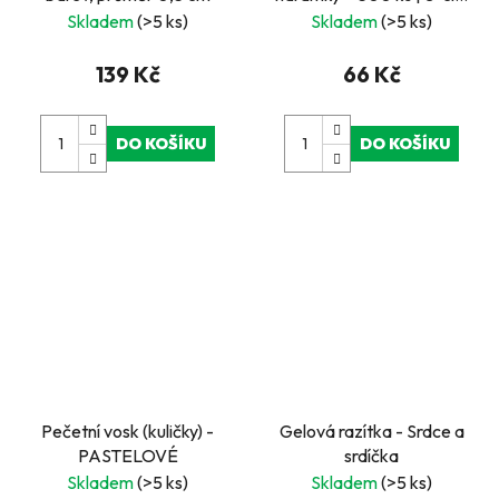
spony a háček
Skladem
(>5 ks)
Skladem
(>5 ks)
139 Kč
66 Kč
DO KOŠÍKU
DO KOŠÍKU
Pečetní vosk (kuličky) -
Gelová razítka - Srdce a
PASTELOVÉ
srdíčka
Skladem
(>5 ks)
Skladem
(>5 ks)