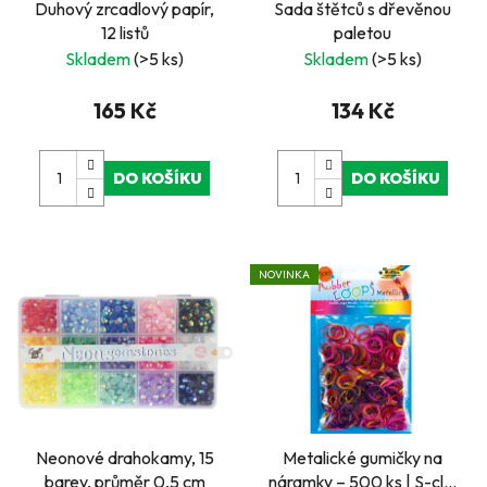
Duhový zrcadlový papír,
Sada štětců s dřevěnou
12 listů
paletou
Skladem
(>5 ks)
Skladem
(>5 ks)
165 Kč
134 Kč
DO KOŠÍKU
DO KOŠÍKU
NOVINKA
Neonové drahokamy, 15
Metalické gumičky na
barev, průměr 0,5 cm
náramky – 500 ks | S-clip