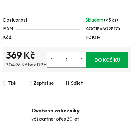
Dostupnost
Skladem
(>5 ks)
EAN
4001868098174
Kód:
F31019
369 Kč
DO KOŠÍKU
304,96 Kč bez DPH
Měrná cena:
Tisk
Zeptat se
Sdílet
Ověřeno zákazníky
váš partner přes 20 let