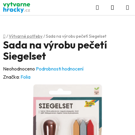
Přejít
Hledat
NÁKUP
na
KOŠÍK
obsah
Domů
/
Výtvarné potřeby
/
Sada na výrobu pečetí Siegelset
Sada na výrobu pečetí
Siegelset
Průměrné
Neohodnoceno
Podrobnosti hodnocení
hodnocení
Značka:
Folia
produktu
je
0,0
z
5
hvězdiček.