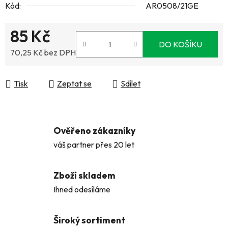
Kód:
AR0508/21GE
85 Kč
DO KOŠÍKU
70,25 Kč bez DPH
Měrná cena:
Tisk
Zeptat se
Sdílet
Ověřeno zákazníky
váš partner přes 20 let
Zboží skladem
Ihned odesíláme
Široký sortiment