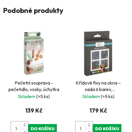
Podobné produkty
Pečetní souprava -
Křídové fixy na okna –
pečetidlo, vosky, úchytka
sada 6 barev,
oboustranný hrot
Skladem
(>5 ks)
Skladem
(>5 ks)
139 Kč
179 Kč
DO KOŠÍKU
DO KOŠÍKU