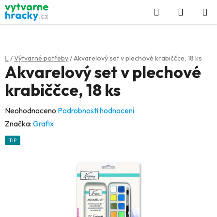
Přejít
Hledat
NÁKUP
na
KOŠÍK
obsah
Domů
/
Výtvarné potřeby
/
Akvarelový set v plechové krabiččce, 18 ks
Akvarelový set v plechové
krabiččce, 18 ks
Průměrné
Neohodnoceno
Podrobnosti hodnocení
hodnocení
Značka:
Grafix
produktu
TIP
je
0,0
z
5
hvězdiček.