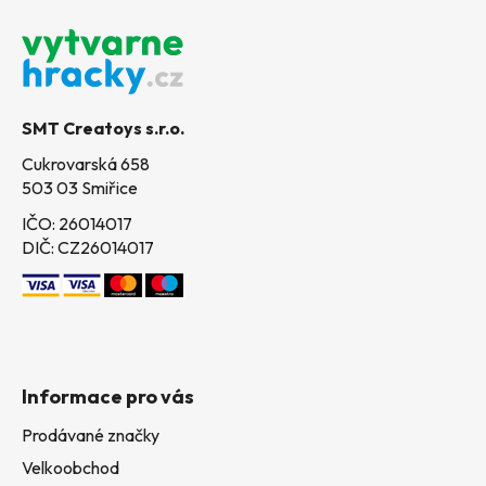
á
p
a
t
SMT Creatoys s.r.o.
í
Cukrovarská 658
503 03 Smiřice
IČO: 26014017
DIČ: CZ26014017
Informace pro vás
Prodávané značky
Velkoobchod