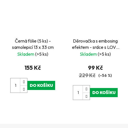
Černá fólie (5 ks) -
Děrovačka s embosing
samolepicí 13 x 33 cm
efektem - srdce s LOVE
2
Skladem
(>5 ks)
Skladem
(>5 ks)
155 Kč
99 Kč
229 Kč
(–56 %)
DO KOŠÍKU
DO KOŠÍKU
Z