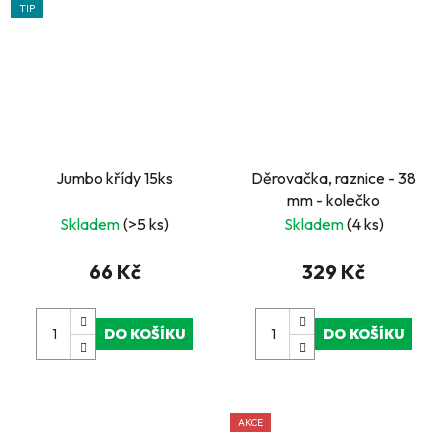
TIP
Jumbo křídy 15ks
Děrovačka, raznice - 38
mm - kolečko
Skladem
(>5 ks)
Skladem
(4 ks)
66 Kč
329 Kč
DO KOŠÍKU
DO KOŠÍKU
AKCE