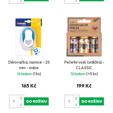
Děrovačka, raznice - 25
Pečetní vosk (srdíčka) -
mm - srdce
CLASSIC
Skladem
(1 ks)
Skladem
(>5 ks)
165 Kč
199 Kč
DO KOŠÍKU
DO KOŠÍKU