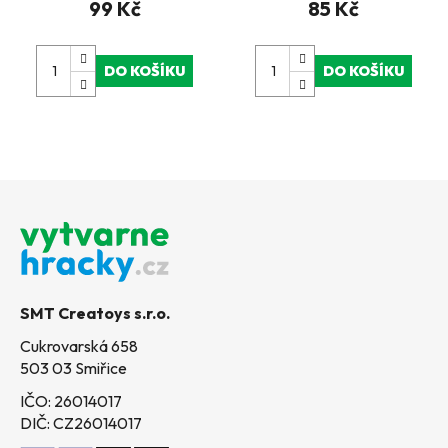
99 Kč
85 Kč
DO KOŠÍKU
DO KOŠÍKU
Z
á
p
a
t
SMT Creatoys s.r.o.
í
Cukrovarská 658
503 03 Smiřice
IČO: 26014017
DIČ: CZ26014017