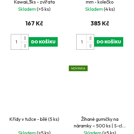
Kawaii,3ks - zvířata
mm - kolečko
Skladem
(>5 ks)
Skladem
(4 ks)
167 Kč
385 Kč
DO KOŠÍKU
DO KOŠÍKU
NOVINKA
Křídy v tužce - bílé (5 ks)
Žíhané gumičky na
náramky – 500 ks | S-clip
spony a háček
Skladem
(>5 ks)
Skladem
(>5 ks)