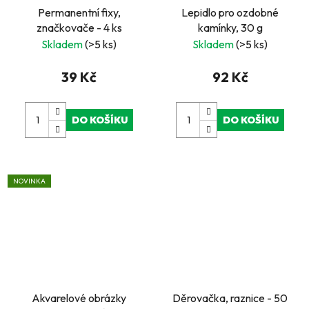
Permanentní fixy,
Lepidlo pro ozdobné
značkovače - 4 ks
kamínky, 30 g
Skladem
(>5 ks)
Skladem
(>5 ks)
39 Kč
92 Kč
DO KOŠÍKU
DO KOŠÍKU
NOVINKA
Akvarelové obrázky
Děrovačka, raznice - 50