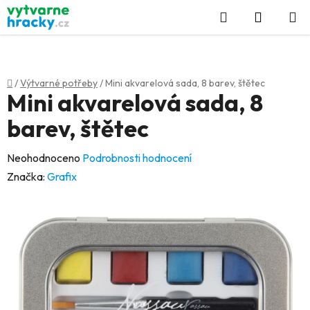
Přejít
Hledat
NÁKUP
na
KOŠÍK
obsah
Domů
/
Výtvarné potřeby
/
Mini akvarelová sada, 8 barev, štětec
Mini akvarelová sada, 8
barev, štětec
Průměrné
Neohodnoceno
Podrobnosti hodnocení
hodnocení
Značka:
Grafix
produktu
je
0,0
z
5
hvězdiček.