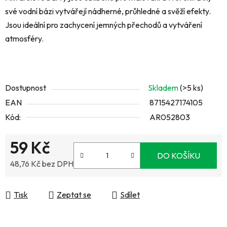
své vodní bázi vytvářejí nádherné, průhledné a svěží efekty.
Jsou ideální pro zachycení jemných přechodů a vytváření
atmosféry.
Dostupnost
Skladem
(>5 ks)
EAN
8715427174105
Kód:
AR052803
59 Kč
DO KOŠÍKU
48,76 Kč bez DPH
Měrná cena:
Tisk
Zeptat se
Sdílet