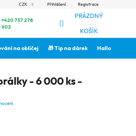
CZK
Přihlášení
Registrace
PRÁZDNÝ
+420 737 278
602
NÁKUPNÍ
KOŠÍK
KOŠÍK
vání na obličej
🎁 Tip na dárek
Halloween🎃
rálky - 6 000 ks -
nocení