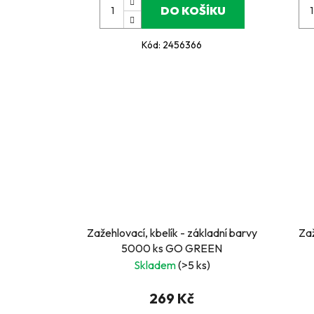
DO KOŠÍKU
Kód:
2456366
Zažehlovací, kbelík - základní barvy
Zaž
5000 ks GO GREEN
Skladem
(>5 ks)
269 Kč