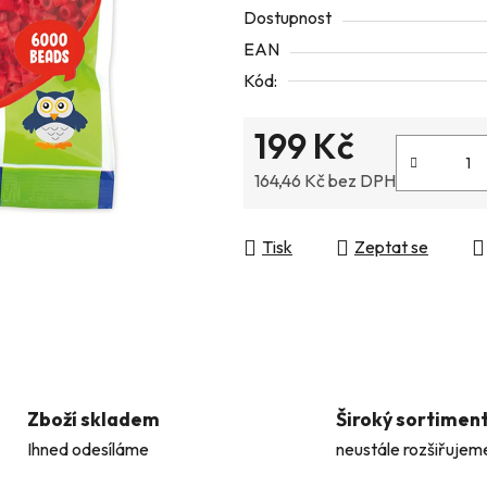
Dostupnost
z
EAN
5
Kód:
hvězdiček.
199 Kč
164,46 Kč bez DPH
Měrná cena:
Tisk
Zeptat se
Zboží skladem
Široký sortimen
Ihned odesíláme
neustále rozšiřujem