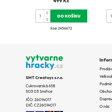
499 Kč
DO KOŠÍKU
Kód:
2456672
Z
á
Infor
p
Prodáv
a
Velkoo
t
SMT Creatoys s.r.o.
í
Podmín
Cukrovarská 658
503 03 Smiřice
Obchod
Doprav
IČO: 26014017
DIČ: CZ26014017
O nás