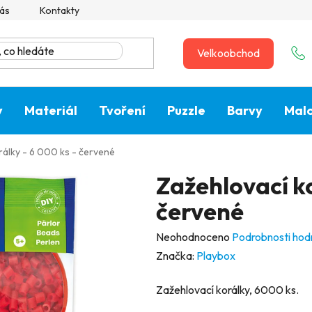
ás
Kontakty
Velkoobchod
y
Materiál
Tvoření
Puzzle
Barvy
Malo
rálky - 6 000 ks - červené
Zažehlovací ko
červené
Průměrné
Neohodnoceno
Podrobnosti hod
hodnocení
Značka:
Playbox
produktu
Zažehlovací korálky, 6000 ks.
je
0,0