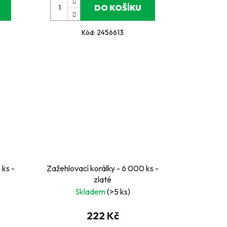
DO KOŠÍKU
Kód:
2456613
 ks -
Zažehlovací korálky - 6 000 ks -
zlaté
Skladem
(>5 ks)
222 Kč