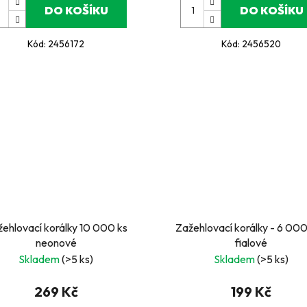
DO KOŠÍKU
DO KOŠÍKU
Kód:
2456172
Kód:
2456520
ehlovací korálky 10 000 ks
Zažehlovací korálky - 6 000
neonové
fialové
Skladem
(>5 ks)
Skladem
(>5 ks)
269 Kč
199 Kč