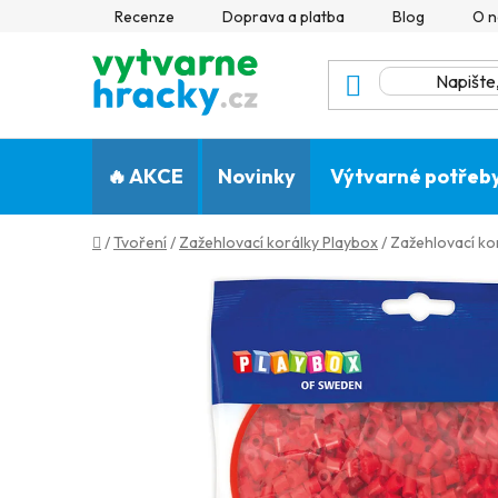
Přejít
Recenze
Doprava a platba
Blog
O n
na
obsah
🔥 AKCE
Novinky
Výtvarné potřeb
Domů
/
Tvoření
/
Zažehlovací korálky Playbox
/
Zažehlovací ko