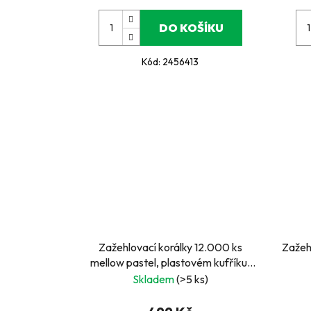
DO KOŠÍKU
Kód:
2456413
Zažehlovací korálky 12.000 ks
Zažehlo
mellow pastel, plastovém kufříku,
destička, předlohy
Skladem
(>5 ks)