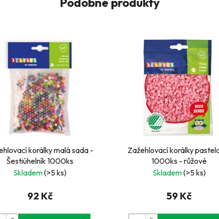
Podobné produkty
ehlovací korálky malá sada -
Zažehlovací korálky pastel
Šestiúhelník 1000ks
1000ks - růžové
Skladem
(>5 ks)
Skladem
(>5 ks)
92 Kč
59 Kč