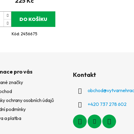
225 Kč
DO KOŠÍKU
Kód:
2456675
mace pro vás
Kontakt
ané značky
obchod
@
vytvarnehrac
bchod
ky ochrany osobních údajů
+420 737 278 602
ní podmínky
a a platba