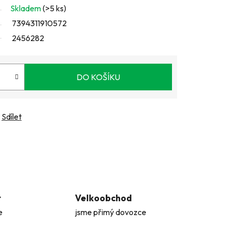
Skladem
(>5 ks)
7394311910572
2456282
DO KOŠÍKU
Sdílet
t
Velkoobchod
e
jsme přimý dovozce