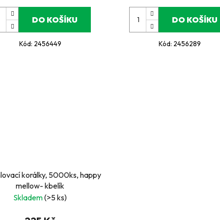
DO KOŠÍKU
DO KOŠÍKU
Kód:
2456449
Kód:
2456289
vací korálky, 5000ks, happy
mellow- kbelík
Skladem
(>5 ks)