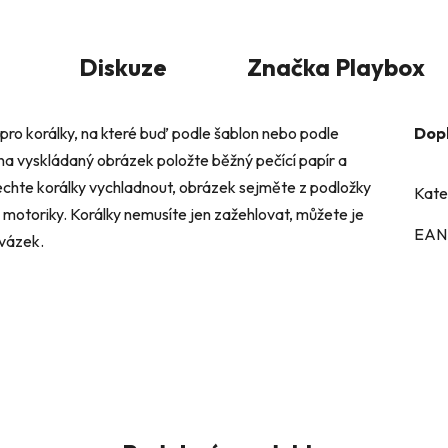
Diskuze
Značka
Playbox
 pro korálky, na které buď podle šablon nebo podle
Dop
é na vyskládaný obrázek položte běžný pečící papír a
echte korálky vychladnout, obrázek sejměte z podložky
Kate
motoriky. Korálky nemusíte jen zažehlovat, můžete je
EAN
ovázek.