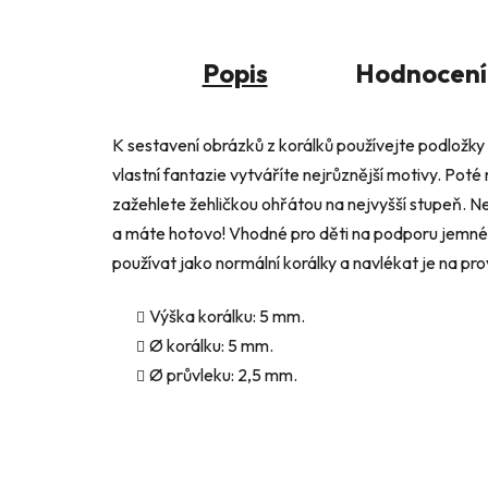
Popis
Hodnocení
K sestavení obrázků z korálků používejte podložky
vlastní fantazie vytváříte nejrůznější motivy. Pot
zažehlete žehličkou ohřátou na nejvyšší stupeň. N
a máte hotovo! Vhodné pro děti na podporu jemné 
používat jako normální korálky a navlékat je na pr
Výška korálku: 5 mm.
Ø korálku: 5 mm.
Ø
průvleku: 2,5 mm.