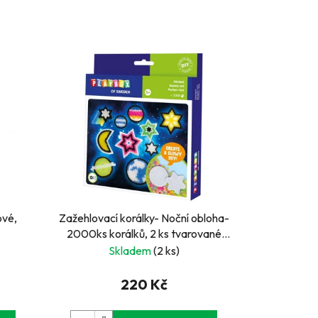
ové,
Zažehlovací korálky- Noční obloha-
2000ks korálků, 2 ks tvarované
destičky
Skladem
(2 ks)
220 Kč