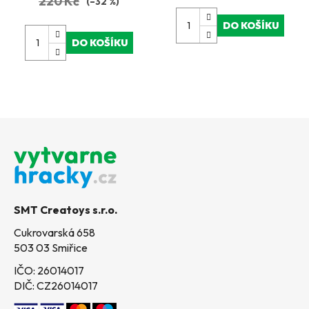
220 Kč
(–32 %)
DO KOŠÍKU
DO KOŠÍKU
Z
á
p
a
t
SMT Creatoys s.r.o.
í
Cukrovarská 658
503 03 Smiřice
IČO: 26014017
DIČ: CZ26014017