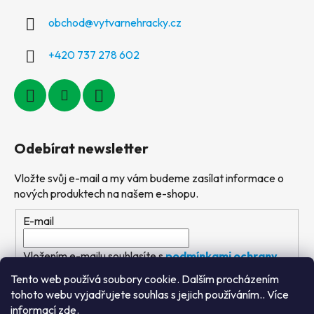
obchod
@
vytvarnehracky.cz
+420 737 278 602
Odebírat newsletter
Vložte svůj e-mail a my vám budeme zasílat informace o
nových produktech na našem e-shopu.
E-mail
Vložením e-mailu souhlasíte s
podmínkami ochrany
osobních údajů
Tento web používá soubory cookie. Dalším procházením
tohoto webu vyjadřujete souhlas s jejich používáním.. Více
PŘIHLÁSIT SE
informací
zde
.