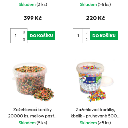
tvarované destičky
Skladem
(3 ks)
Skladem
(>5 ks)
399 Kč
220 Kč
DO KOŠÍKU
DO KOŠÍKU
Zažehlovací korálky,
Zažehlovací korálky,
20000 ks, mellow pastel
kbelík - pruhované 5000
- kbelík
ks
Skladem
(5 ks)
Skladem
(>5 ks)