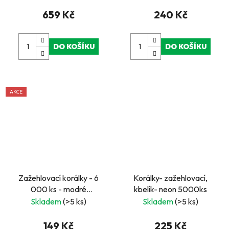
659 Kč
240 Kč
DO KOŠÍKU
DO KOŠÍKU
AKCE
Zažehlovací korálky - 6
Korálky- zažehlovací,
000 ks - modré
kbelík- neon 5000ks
průhledné
Skladem
(>5 ks)
Skladem
(>5 ks)
149 Kč
225 Kč