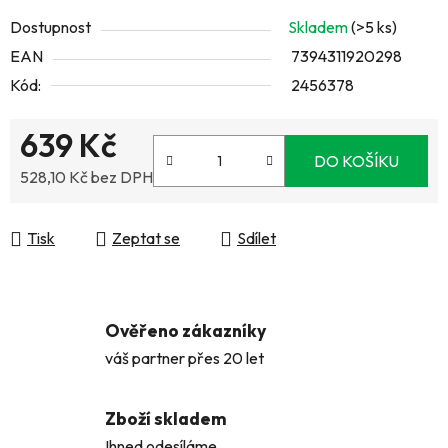
Dostupnost
Skladem
(>5 ks)
EAN
7394311920298
Kód:
2456378
639 Kč
DO KOŠÍKU
528,10 Kč bez DPH
Měrná cena:
Tisk
Zeptat se
Sdílet
Ověřeno zákazníky
váš partner přes 20 let
Zboží skladem
Ihned odesíláme