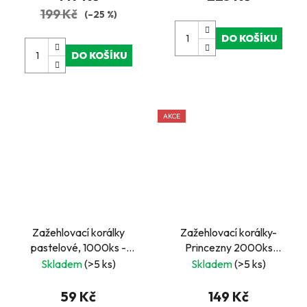
199 Kč
(–25 %)
DO KOŠÍKU
DO KOŠÍKU
AKCE
Zažehlovací korálky
Zažehlovací korálky-
pastelové, 1000ks -
Princezny 2000ks
fialové
korálků, 3 předlohy
Skladem
(>5 ks)
Skladem
(>5 ks)
59 Kč
149 Kč