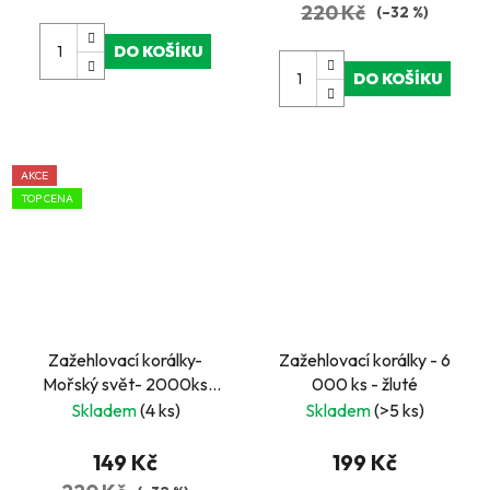
220 Kč
(–32 %)
DO KOŠÍKU
DO KOŠÍKU
AKCE
TOP CENA
Zažehlovací korálky-
Zažehlovací korálky - 6
Mořský svět- 2000ks
000 ks - žluté
korálků, 1 ks tvarované
Skladem
(4 ks)
Skladem
(>5 ks)
destičky
149 Kč
199 Kč