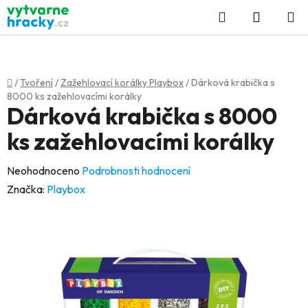
Přejít
Hledat
NÁKUP
na
KOŠÍK
obsah
Domů
/
Tvoření
/
Zažehlovací korálky Playbox
/
Dárková krabička s
8000 ks zažehlovacími korálky
Dárková krabička s 8000
ks zažehlovacími korálky
Průměrné
Neohodnoceno
Podrobnosti hodnocení
hodnocení
Značka:
Playbox
produktu
je
0,0
z
5
hvězdiček.